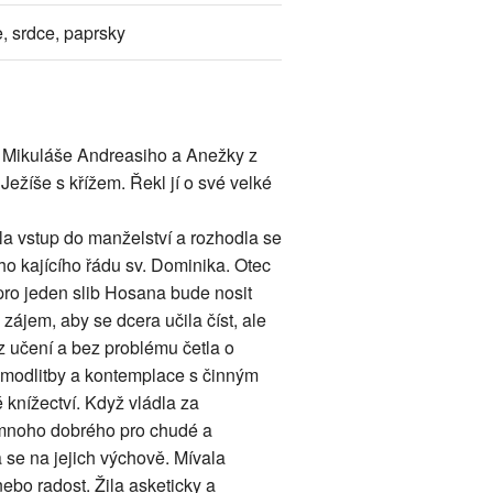
e, srdce, paprsky
ra Mikuláše Andreasiho a Anežky z
Ježíše s křížem. Řekl jí o své velké
a vstup do manželství a rozhodla se
ího kajícího řádu sv. Dominika. Otec
pro jeden slib Hosana bude nosit
 zájem, aby se dcera učila číst, ale
ez učení a bez problému četla o
 modlitby a kontemplace s činným
 knížectví. Když vládla za
at mnoho dobrého pro chudé a
 se na jejich výchově. Mívala
ebo radost. Žila asketicky a