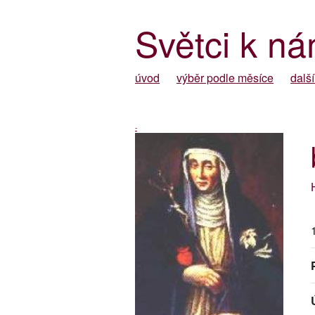
Světci k ná
úvod
výběr podle měsíce
další
-