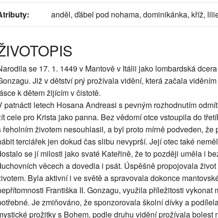
Atributy:
anděl, ďábel pod nohama, dominikánka, kříž, lili
ŽIVOTOPIS
Narodila se 17. 1. 1449 v Mantově v Itálii jako lombardská dce
Gonzagu. Již v dětství prý prožívala vidění, která začala viděním 
lásce k dětem žijícím v čistotě.
V patnácti letech Hosana Andreasi s pevným rozhodnutím odmítl
žít cele pro Krista jako panna. Bez vědomí otce vstoupila do třet
s řeholním životem nesouhlasil, a byl proto mírně podveden, že 
hábit terciářek jen dokud čas slibu nevyprší. Její otec také neměl
dostalo se jí milosti jako svaté Kateřině, že to později uměla i b
duchovních věcech a dovedla i psát. Úspěšně propojovala život
životem. Byla aktivní i ve světě a spravovala dokonce mantovské
nepřítomnosti Františka II. Gonzagu, využila příležitosti vykon
potřebné. Je zmiňováno, že sponzorovala školní dívky a podílela
mystické prožitky s Bohem, podle druhu vidění prožívala bolest n