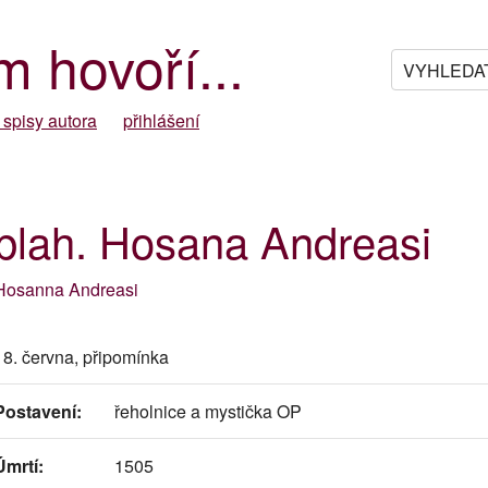
m hovoří...
 spisy autora
přihlášení
blah. Hosana Andreasi
Hosanna Andreasi
18. června, připomínka
Postavení:
řeholnice a mystička OP
Úmrtí:
1505