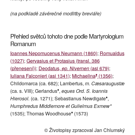
(na podkladě závěrečné modlitby breviáře)
Přehled světců tohoto dne podle Martyrologium
Romanum
Ioannes Nepomucenus Neumann (1860)
;
Romualdus
(1027)
;
Gervasius et Protasius (transl. 386
(přenesení))
;
Deodatus,
ep. Nivernen
(asi 679)
;
♦
Iuliana Falconieri (asi 1341)
;
Michaelina
(1356)
;
Childomarca (ca. 682); Lambertus,
m. Cæsaraugustæ
♦
(ca. s. VIII); Gerlandus
,
eques Ord. S. Ioannis
♦
Hierosol.
(ca. 1271); Sebastianus Newdigate
,
Humphredus Middlemore et Gulielmus Exmew*
♦
(1535); Thomas Woodhouse
(1573)
© Životopisy zpracoval Jan Chlumský