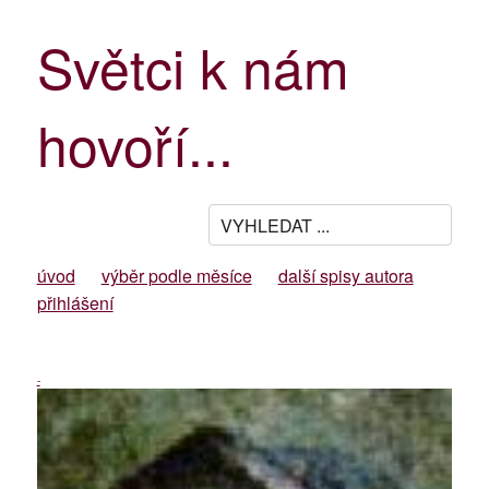
Světci k nám
hovoří...
úvod
výběr podle měsíce
další spisy autora
přihlášení
-