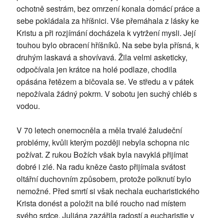
ochotně sestrám, bez omrzení konala domácí práce a
sebe pokládala za hříšnici. Vše přemáhala z lásky ke
Kristu a při rozjímání docházela k vytržení mysli. Její
touhou bylo obracení hříšníků. Na sebe byla přísná, k
druhým laskavá a shovívavá. Žila velmi asketicky,
odpočívala jen krátce na holé podlaze, chodila
opásána řetězem a bičovala se. Ve středu a v pátek
nepožívala žádný pokrm. V sobotu jen suchý chléb s
vodou.
V 70 letech onemocněla a měla trvalé žaludeční
problémy, kvůli kterým později nebyla schopna nic
požívat. Z rukou Božích však byla navyklá přijímat
dobré i zlé. Na radu kněze často přijímala svátost
oltářní duchovním způsobem, protože polknutí bylo
nemožné. Před smrtí si však nechala eucharistického
Krista donést a položit na bílé roucho nad místem
svého srdce. Juliána zazářila radostí a eucharistie v