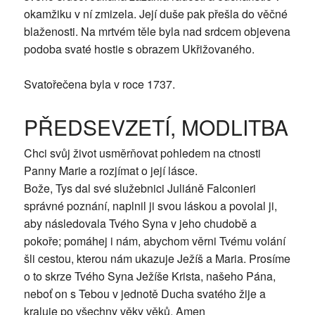
okamžiku v ní zmizela. Její duše pak přešla do věčné
blaženosti. Na mrtvém těle byla nad srdcem objevena
podoba svaté hostie s obrazem Ukřižovaného.
Svatořečena byla v roce 1737.
PŘEDSEVZETÍ, MODLITBA
Chci svůj život usměrňovat pohledem na ctnosti
Panny Marie a rozjímat o její lásce.
Bože, Tys dal své služebnici Juliáně Falconieri
správné poznání, naplnil ji svou láskou a povolal ji,
aby následovala Tvého Syna v jeho chudobě a
pokoře; pomáhej i nám, abychom věrni Tvému volání
šli cestou, kterou nám ukazuje Ježíš a Maria. Prosíme
o to skrze Tvého Syna Ježíše Krista, našeho Pána,
neboť on s Tebou v jednotě Ducha svatého žije a
kraluje po všechny věky věků. Amen