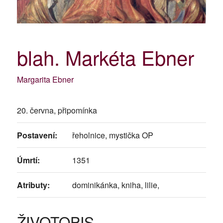
blah. Markéta Ebner
Margarita Ebner
20. června, připomínka
Postavení:
řeholnice, mystička OP
Úmrtí:
1351
Atributy:
dominikánka, kniha, lilie,
ŽIVOTOPIS