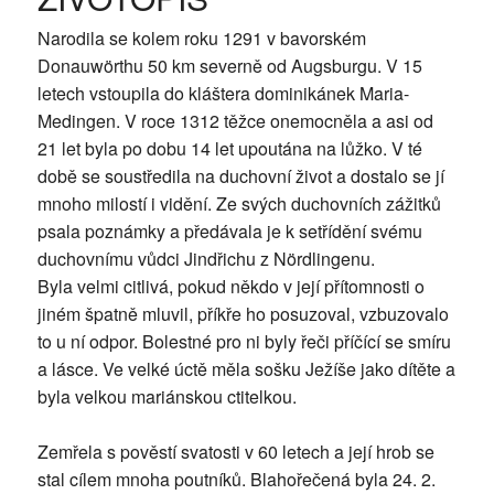
Narodila se kolem roku 1291 v bavorském
Donauwörthu 50 km severně od Augsburgu. V 15
letech vstoupila do kláštera dominikánek Maria-
Medingen. V roce 1312 těžce onemocněla a asi od
21 let byla po dobu 14 let upoutána na lůžko. V té
době se soustředila na duchovní život a dostalo se jí
mnoho milostí i vidění. Ze svých duchovních zážitků
psala poznámky a předávala je k setřídění svému
duchovnímu vůdci Jindřichu z Nördlingenu.
Byla velmi citlivá, pokud někdo v její přítomnosti o
jiném špatně mluvil, příkře ho posuzoval, vzbuzovalo
to u ní odpor. Bolestné pro ni byly řeči příčící se smíru
a lásce. Ve velké úctě měla sošku Ježíše jako dítěte a
byla velkou mariánskou ctitelkou.
Zemřela s pověstí svatosti v 60 letech a její hrob se
stal cílem mnoha poutníků. Blahořečená byla 24. 2.