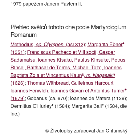
1979 papežem Janem Pavlem II.
Přehled světců tohoto dne podle Martyrologium
Romanum
♦
Methodius,
ep. Olympen.
(asi 312)
;
Margarita Ebner
(1351)
;
Franciscus Pacheco et VIII socii, Gaspar
Sadamatsu, Ioannes Kisaku, Paulus Kinsuke, Petrus
Rinsei, Balthasar de Torres, Michael Tozo, Ioannes
♦
Baptista Zola et Vincentius Kaun
,
m. Nagasakii
(1626)
;
Thomas Withbread, Gulielmus Harcourt
♦
Ioannes Fenwich, Ioannes Gavan et Antonius Tumer
(1679)
; Gobanus (ca. 670); Ioannes de Matera (1139);
♦
♦
Dermitius O'Hurley
(1584); Margarita Ball
(1584, die
inc.)
© Životopisy zpracoval Jan Chlumský