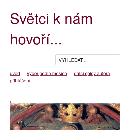
Světci k nám
hovoří...
úvod
výběr podle měsíce
další spisy autora
přihlášení
-