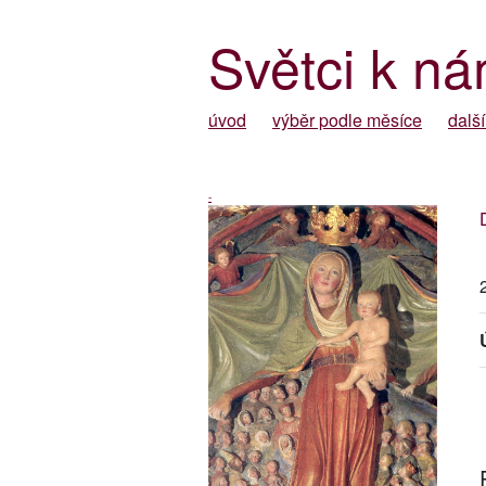
Světci k ná
úvod
výběr podle měsíce
další
-