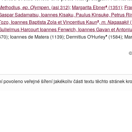
♦
Methodius,
ep. Olympen.
(asi 312)
;
Margarita Ebner
(1351)
;
Fra
Gaspar Sadamatsu, Ioannes Kisaku, Paulus Kinsuke, Petrus Rins
♦
Tozo, Ioannes Baptista Zola et Vincentius Kaun
,
m. Nagasakii
(
Gulielmus Harcourt Ioannes Fenwich, Ioannes Gavan et Antoni
♦
670); Ioannes de Matera (1139); Dermitius O'Hurley
(1584); Mar
©
í povoleno veřejné šíření jakékoliv části textu těchto stránek kro