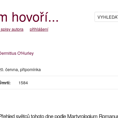
m hovoří...
 spisy autora
přihlášení
Dermitius O'Hurley
20. června, připomínka
Úmrtí:
1584
Přehled světců tohoto dne podle Martyrologium Roman