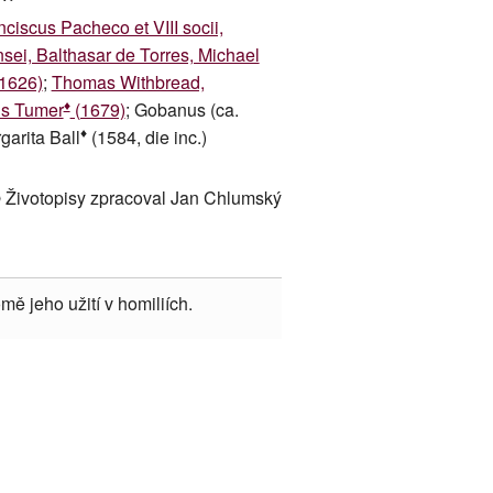
nciscus Pacheco et VIII socii,
ei, Balthasar de Torres, Michael
1626)
;
Thomas Withbread,
♦
us Tumer
(1679)
; Gobanus (ca.
♦
garita Ball
(1584, die inc.)
 Životopisy zpracoval Jan Chlumský
mě jeho užití v homiliích.