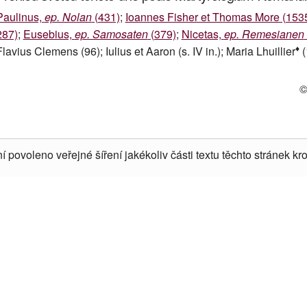
Paulinus,
ep. Nolan
(431)
;
Ioannes Fisher et Thomas More (153
287)
;
Eusebius,
ep. Samosaten
(379)
;
Nicetas,
ep. Remesianen
♦
Flavius Clemens (96); Iulius et Aaron (s. IV in.); Maria Lhuillier
(
©
í povoleno veřejné šíření jakékoliv části textu těchto stránek kro