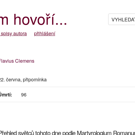
m hovoří...
 spisy autora
přihlášení
Flavius Clemens
22. června, připomínka
Úmrtí:
96
Přehled světců tohoto dne podle Martyrologium Roman