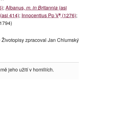
5)
;
Albanus,
m. in Britannia
(asi
♦
(asi 414)
;
Innocentius Pp V
(1276)
;
1794)
 Životopisy zpracoval Jan Chlumský
mě jeho užití v homiliích.