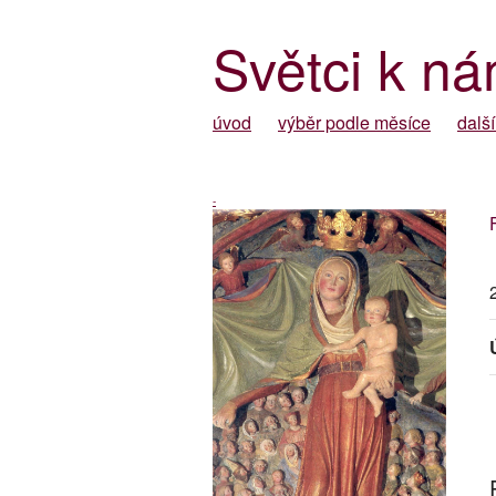
Světci k ná
úvod
výběr podle měsíce
další
-