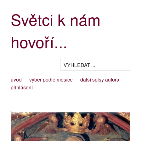
Světci k nám
hovoří...
úvod
výběr podle měsíce
další spisy autora
přihlášení
-