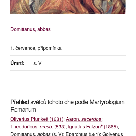
Domitianus, abbas
1. července, připomínka
Úmrtí:
s. V
Přehled světců tohoto dne podle Martyrologium
Romanum
Oliverius Plunkett (1681)
;
Aaron,
sacerdos
;
♦
Theodoricus,
presb.
(533)
;
Ignatius Falzon
(1865)
;
Domitianus,
abbas
(s. V); Eparchius (581); Golvenus