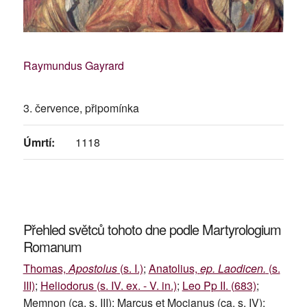
Raymundus Gayrard
3. července, připomínka
Úmrtí:
1118
Přehled světců tohoto dne podle Martyrologium
Romanum
Thomas,
Apostolus
(s. I.)
;
Anatolius,
ep. Laodicen.
(s.
III)
;
Heliodorus (s. IV. ex. - V. in.)
;
Leo Pp II. (683)
;
Memnon (ca. s. III); Marcus et Mocianus (ca. s. IV);