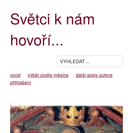
Světci k nám
hovoří...
úvod
výběr podle měsíce
další spisy autora
přihlášení
-