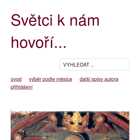
Světci k nám
hovoří...
úvod
výběr podle měsíce
další spisy autora
přihlášení
-