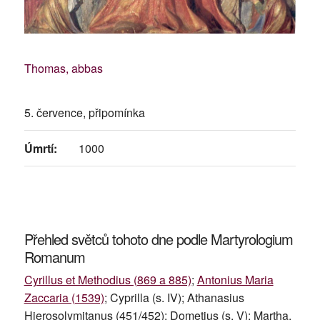
Thomas, abbas
5. července, připomínka
Úmrtí:
1000
Přehled světců tohoto dne podle Martyrologium
Romanum
Cyrillus et Methodius (869 a 885)
;
Antonius Maria
Zaccaria (1539)
; Cyprilla (s. IV); Athanasius
Hierosolymitanus (451/452); Dometius (s. V); Martha,