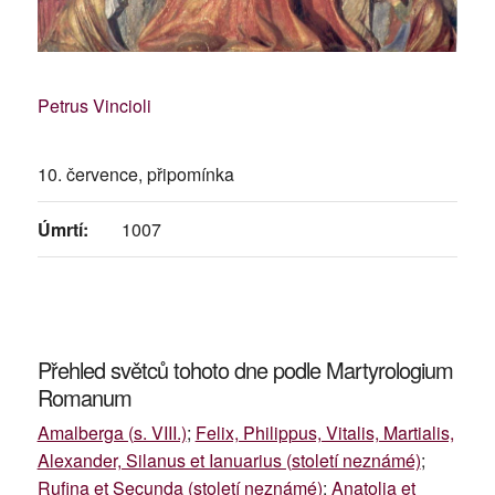
Petrus Vincioli
10. července, připomínka
Úmrtí:
1007
Přehled světců tohoto dne podle Martyrologium
Romanum
Amalberga (s. VIII.)
;
Felix, Philippus, Vitalis, Martialis,
Alexander, Silanus et Ianuarius (století neznámé)
;
Rufina et Secunda (století neznámé)
;
Anatolia et