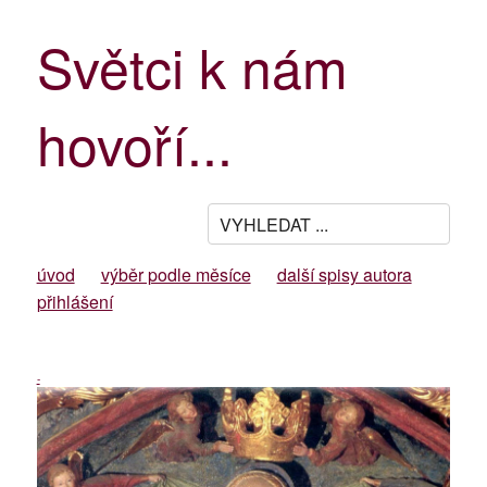
Světci k nám
hovoří...
úvod
výběr podle měsíce
další spisy autora
přihlášení
-