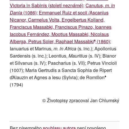
Victoria in Sabinis (století neznámé)
;
Canutus,
m. in
Dania
(1086)
;
Emmanuel Ruiz et socii /Ascanius
Nicanor, Carmelus Volta, Engelbertus Kolland,
Franciscus Massabki, Franciscus Pinazo, Ioannes
Iacobus Fernández, Mootius Massabki, Nicolaus
♦
Alberga, Petrus Soler, Raphael Massabki
(1860)
;
Ianuarius et Marinus,
m. in Africa
(s. inc.); Apollonius
Sardensis (s. inc.); Leontius,
Mauritius
(s. IV); Bianor
et Silvanus (s. IV); Pascharius (s. VII); Petrus Vincioli
(1007); Maria Gertrudis a Sancta Sophia de Ripert
♦
ďAlauzin et Agnes a Iesu (Sylvia); de Romillon
(1794)
© Životopisy zpracoval Jan Chlumský
Bez písemného
souhlasu autora
není povoleno