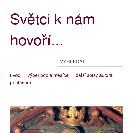
Světci k nám
hovoří...
úvod
výběr podle měsíce
další spisy autora
přihlášení
-