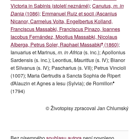
Victoria in Sabinis (století neznámé)
;
Canutus,
m. in
Dania
(1086)
;
Emmanuel Ruiz et socii /Ascanius
Nicanor, Carmelus Volta, Engelbertus Kolland,
Franciscus Massabki, Franciscus Pinazo, Ioannes
Iacobus Fernández, Mootius Massabki, Nicolaus
♦
Alberga, Petrus Soler, Raphael Massabki
(1860)
;
Ianuarius et Marinus,
m. in Africa
(s. inc.); Apollonius
Sardensis (s. inc.); Leontius,
Mauritius
(s. IV); Bianor
et Silvanus (s. IV); Pascharius (s. VII); Petrus Vincioli
(1007); Maria Gertrudis a Sancta Sophia de Ripert
♦
ďAlauzin et Agnes a Iesu (Sylvia); de Romillon
(1794)
© Životopisy zpracoval Jan Chlumský
Bez písemného
souhlasu autora
není povoleno