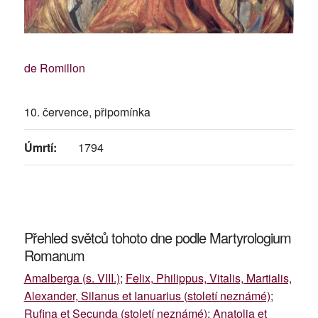
de Romillon
10. července, připomínka
Úmrtí:
1794
Přehled světců tohoto dne podle Martyrologium
Romanum
Amalberga (s. VIII.)
;
Felix, Philippus, Vitalis, Martialis,
Alexander, Silanus et Ianuarius (století neznámé)
;
Rufina et Secunda (století neznámé)
;
Anatolia et