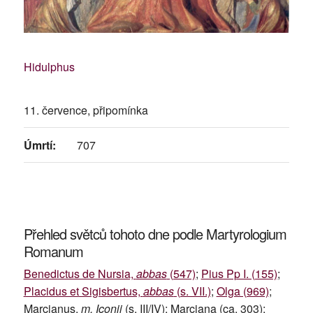
Hidulphus
11. července, připomínka
Úmrtí:
707
Přehled světců tohoto dne podle Martyrologium
Romanum
Benedictus de Nursia,
abbas
(547)
;
Pius Pp I. (155)
;
Placidus et Sigisbertus,
abbas
(s. VII.)
;
Olga (969)
;
Marcianus,
m. Iconii
(s. III/IV); Marciana (ca. 303);