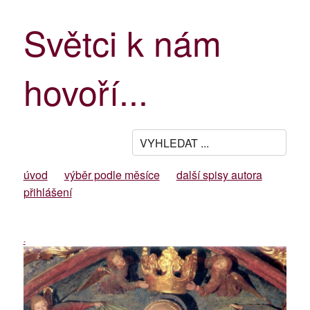
Světci k nám
hovoří...
úvod
výběr podle měsíce
další spisy autora
přihlášení
-