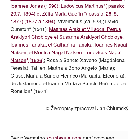
Ioannes Jones (1598)
;
Ludovicus Martinus*( passio:
29.7. 1894) et Zélia Maria Guérin *( passio: 28. 8.
1877) (1877 a 1894)
; Viventiolus (ca. 523); David
♦
Gunston
(1541);
Matthias Araki et VII socii: Petrus
Arakiyori Chobioye et Susanna Arakiyori Chobioye,
Ioannes Tanaka, et Catharina Tanaka, Ioannes Nagai
Naisen, et Monica Nagai Naisen, Ludovicus Nagai
♦
Naisen
(1626)
; Rosa a Sancto Xaverio (Magdalena
Teresia); Tallien, Martha a Bono Angelo (Maria);
Cluse, Maria a Sancto Henrico (Margarita Eleonora);
de Justamond et Ioanna Maria a Sancto Bernardo de
♦
Romillon
(1974)
© Životopisy zpracoval Jan Chlumský
Bez písemného
souhlasu autora
není povoleno