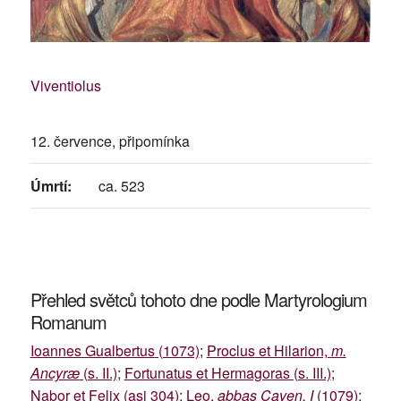
Viventiolus
12. července, připomínka
Úmrtí:
ca. 523
Přehled světců tohoto dne podle Martyrologium
Romanum
Ioannes Gualbertus (1073)
;
Proclus et Hilarion,
m.
Ancyræ
(s. II.)
;
Fortunatus et Hermagoras (s. III.)
;
Nabor et Felix (asi 304)
;
Leo,
abbas Caven. I
(1079)
;