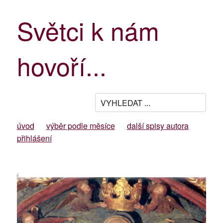
Světci k nám
hovoří...
úvod
výběr podle měsíce
další spisy autora
přihlášení
-