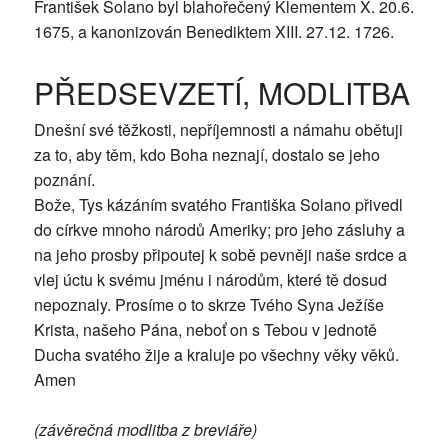
František Solano byl blahořečený Klementem X. 20.6.
1675, a kanonizován Benediktem XIII. 27.12. 1726.
PŘEDSEVZETÍ, MODLITBA
Dnešní své těžkosti, nepříjemnosti a námahu obětuji
za to, aby těm, kdo Boha neznají, dostalo se jeho
poznání.
Bože, Tys kázáním svatého Františka Solano přivedl
do církve mnoho národů Ameriky; pro jeho zásluhy a
na jeho prosby připoutej k sobě pevněji naše srdce a
vlej úctu k svému jménu i národům, které tě dosud
nepoznaly. Prosíme o to skrze Tvého Syna Ježíše
Krista, našeho Pána, neboť on s Tebou v jednotě
Ducha svatého žije a kraluje po všechny věky věků.
Amen
(závěrečná modlitba z breviáře)