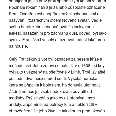
obhájcem jejich práv proti španělským kolonizátorům.
Počínaje rokem 1596 je za jeho působiště označené
Peru. Obdařen byl nadpřirozenými schopnostmi a
nazýván i "zázračným otcem Nového světa". Vedle
svého heroického sebeobětování s láskyplnou
askezí, nasazením pro záchranu duší, dovedl být jako
syn sv. Františka i veselý a rozdával radost také hrou
na housle.
Celý Františkův život byl označen za nesení kříže a
mučednictví. Jeho zdraví selhalo již v r. 1608, od kdy
byl jako uvězněný na ošetřovně v Limě. Trpěl zvláště
poslední dva měsíce před smrtí. Vysoká horečka,
která se připojila k bolestem, ho donutila ulehnout.
Žádná nemoc jej však nedokázala odvrátit od
modlitby. Prý se zdálo jako by už přebýval mezi
anděly. Zapomínal na potřeby těla a někteří žili v
přesvědčení, že jeho život je tak dlouho prodlužován