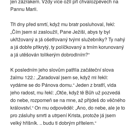
jen zázrakem. Vždy více ožil při chvalozpěvech na
Pannu Marii.
Tři dny před smrtí, když mu bratr posluhoval, řekl:
„Čím jsem si zasloužil, Pane Ježíši, abys ty byl
ukřižovaný a já ošetřovaný tvými služebníky? Ty nahý
a já dobře přikrytý, ty políčkovaný a trním korunovaný
a já utěšován tolikerým dobrodiním?“
K posledním jeho slovům patřila začáteční slova
žalmu 122.: „Zaradoval jsem se, když mi řekli:
vydáme se do Pánova domu.“ Jeden z bratří, vida
jeho radost, mu řekl: „Otče, když tě Bůh už pozvedá
do nebe, rozpomeň se na mne, až přijdeš do věčného
království.“ On mu odpověděl: „Ano, do nebe, ale je to
pro zásluhy smrti a utrpení Krista, protože já jsem
velký hříšník. .. budu ti dobrým přítelem.“