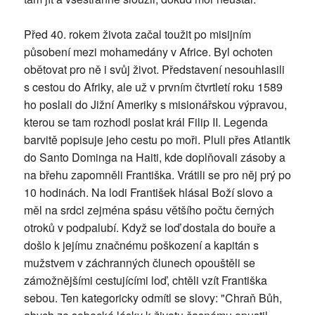
Před 40. rokem života začal toužit po misijním
působení mezi mohamedány v Africe. Byl ochoten
obětovat pro ně i svůj život. Představení nesouhlasili
s cestou do Afriky, ale už v prvním čtvrtletí roku 1589
ho poslali do Jižní Ameriky s misionářskou výpravou,
kterou se tam rozhodl poslat král Filip II. Legenda
barvitě popisuje jeho cestu po moři. Pluli přes Atlantik
do Santo Dominga na Haiti, kde doplňovali zásoby a
na břehu zapomněli Františka. Vrátili se pro něj prý po
10 hodinách. Na lodi František hlásal Boží slovo a
měl na srdci zejména spásu většího počtu černých
otroků v podpalubí. Když se loď dostala do bouře a
došlo k jejímu značnému poškození a kapitán s
mužstvem v záchranných člunech opouštěli se
zámožnějšími cestujícími loď, chtěli vzít Františka
sebou. Ten kategoricky odmítl se slovy: "Chraň Bůh,