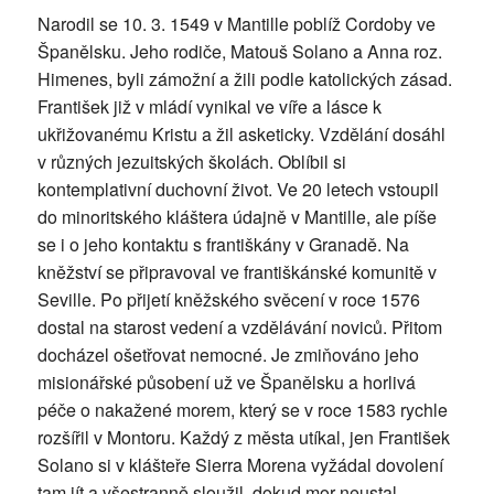
Narodil se 10. 3. 1549 v Mantille poblíž Cordoby ve
Španělsku. Jeho rodiče, Matouš Solano a Anna roz.
Himenes, byli zámožní a žili podle katolických zásad.
František již v mládí vynikal ve víře a lásce k
ukřižovanému Kristu a žil asketicky. Vzdělání dosáhl
v různých jezuitských školách. Oblíbil si
kontemplativní duchovní život. Ve 20 letech vstoupil
do minoritského kláštera údajně v Mantille, ale píše
se i o jeho kontaktu s františkány v Granadě. Na
kněžství se připravoval ve františkánské komunitě v
Seville. Po přijetí kněžského svěcení v roce 1576
dostal na starost vedení a vzdělávání noviců. Přitom
docházel ošetřovat nemocné. Je zmiňováno jeho
misionářské působení už ve Španělsku a horlivá
péče o nakažené morem, který se v roce 1583 rychle
rozšířil v Montoru. Každý z města utíkal, jen František
Solano si v klášteře Sierra Morena vyžádal dovolení
tam jít a všestranně sloužil, dokud mor neustal.