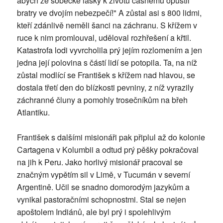
abych ze sobecké lásky k životu časnému opustil
bratry ve dvojím nebezpečí!" A zůstal asi s 800 lidmi,
kteří zdánlivě neměli šanci na záchranu. S křížem v
ruce k nim promlouval, uděloval rozhřešení a křtil.
Katastrofa lodi vyvrcholila prý jejím rozlomením a jen
jedna její polovina s částí lidí se potopila. Ta, na níž
zůstal modlící se František s křížem nad hlavou, se
dostala třetí den do blízkosti pevniny, z níž vyrazily
záchranné čluny a pomohly trosečníkům na břeh
Atlantiku.
František s dalšími misionáři pak připlul až do kolonie
Cartagena v Kolumbii a odtud prý pěšky pokračoval
na jih k Peru. Jako horlivý misionář pracoval se
značným vypětím sil v Limě, v Tucumán v severní
Argentině. Učil se snadno domorodým jazykům a
vynikal pastoračními schopnostmi. Stal se nejen
apoštolem Indiánů, ale byl prý i spolehlivým