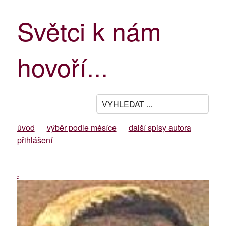
Světci k nám
hovoří...
úvod
výběr podle měsíce
další spisy autora
přihlášení
-