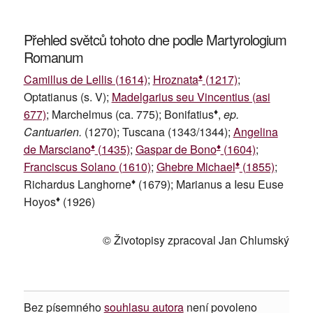
Přehled světců tohoto dne podle Martyrologium
Romanum
♦
Camillus de Lellis (1614)
;
Hroznata
(1217)
;
Optatianus (s. V);
Madelgarius seu Vincentius (asi
♦
677)
; Marchelmus (ca. 775); Bonifatius
,
ep.
Cantuarien.
(1270); Tuscana (1343/1344);
Angelina
♦
♦
de Marsciano
(1435)
;
Gaspar de Bono
(1604)
;
♦
Franciscus Solano (1610)
;
Ghebre Michael
(1855)
;
♦
Richardus Langhorne
(1679); Marianus a Iesu Euse
♦
Hoyos
(1926)
© Životopisy zpracoval Jan Chlumský
Bez písemného
souhlasu autora
není povoleno