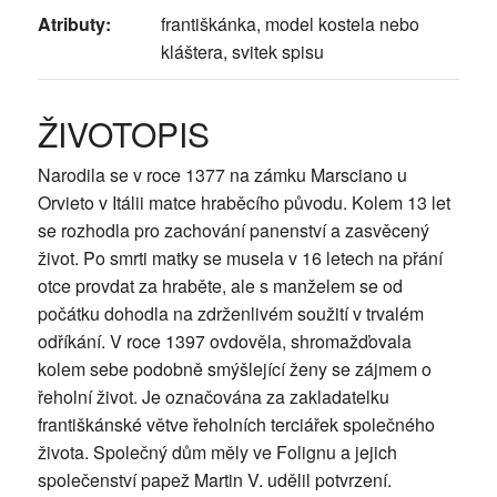
Atributy:
františkánka, model kostela nebo
kláštera, svitek spisu
ŽIVOTOPIS
Narodila se v roce 1377 na zámku Marsciano u
Orvieto v Itálii matce hraběcího původu. Kolem 13 let
se rozhodla pro zachování panenství a zasvěcený
život. Po smrti matky se musela v 16 letech na přání
otce provdat za hraběte, ale s manželem se od
počátku dohodla na zdrženlivém soužití v trvalém
odříkání. V roce 1397 ovdověla, shromažďovala
kolem sebe podobně smýšlející ženy se zájmem o
řeholní život. Je označována za zakladatelku
františkánské větve řeholních terciářek společného
života. Společný dům měly ve Folignu a jejich
společenství papež Martin V. udělil potvrzení.