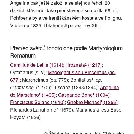
Angelina pak ještě založila se stejnou řeholí 20
dalších klášterů. Jako představená se dožila 58 let.
Pohřbená byla ve františkánském kostele ve Folignu.
V březnu 1825 ji blahořečil papež Lev XIII.
Přehled světců tohoto dne podle Martyrologium
Romanum
♦
Camillus de Lellis (1614)
;
Hroznata
(1217)
;
Optatianus (s. V);
Madelgarius seu Vincentius (asi
♦
677)
; Marchelmus (ca. 775); Bonifatius
,
ep.
Cantuarien.
(1270); Tuscana (1343/1344);
Angelina
♦
♦
de Marsciano
(1435)
;
Gaspar de Bono
(1604)
;
♦
Franciscus Solano (1610)
;
Ghebre Michael
(1855)
;
♦
Richardus Langhorne
(1679); Marianus a Iesu Euse
♦
Hoyos
(1926)
© Životopisy zpracoval Jan Chlumský