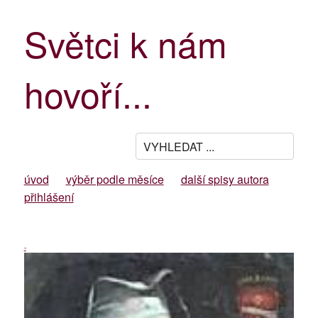
Světci k nám
hovoří...
úvod
výběr podle měsíce
další spisy autora
přihlášení
-