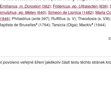
Æmilianus,
m. Dorostori
(362)
;
Fridericus,
ep. Ultraiecten
(838)
;
Arnulphus,
ep. Meten
(640)
;
Simeon de Lipnica (1482)
;
Maria Co
(1946)
; Philastrius (ante 397); Ruffillus (s. V); Theodosia (s. VIII
♦
♦
Baptista de Bruxelles
(1794); Tarsicia (Olga); Mackiv
(1944)
©
í povoleno veřejné šíření jakékoliv části textu těchto stránek kro