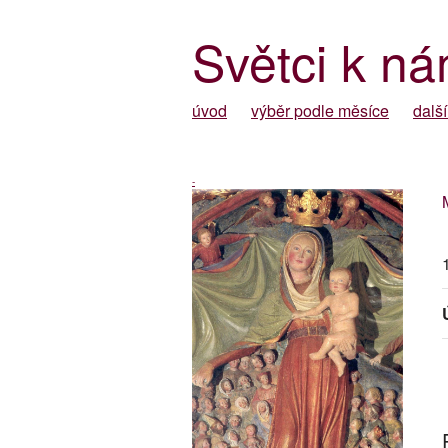
Světci k ná
úvod
výběr podle měsíce
další
-