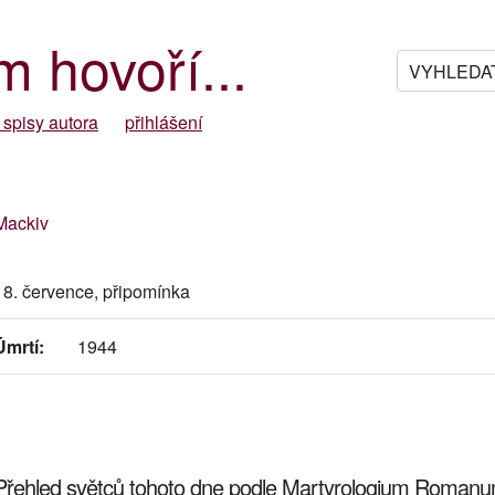
m hovoří...
 spisy autora
přihlášení
Mackiv
18. července, připomínka
Úmrtí:
1944
Přehled světců tohoto dne podle Martyrologium Roman