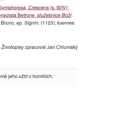
Symphorosa,
Crescens
(s. III/IV)
;
nsolata Betrone,
služebnice Boží
); Bruno,
ep. Signin.
(1123); Ioannes
 Životopisy zpracoval Jan Chlumský
mě jeho užití v homiliích.