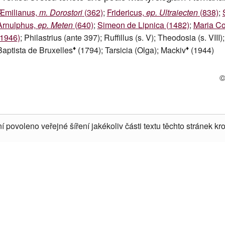
Æmilianus,
m. Dorostori
(362)
;
Fridericus,
ep. Ultraiecten
(838)
;
Arnulphus,
ep. Meten
(640)
;
Simeon de Lipnica (1482)
;
Maria Co
(1946)
; Philastrius (ante 397); Ruffillus (s. V); Theodosia (s. VIII
♦
♦
Baptista de Bruxelles
(1794); Tarsicia (Olga); Mackiv
(1944)
©
í povoleno veřejné šíření jakékoliv části textu těchto stránek kro