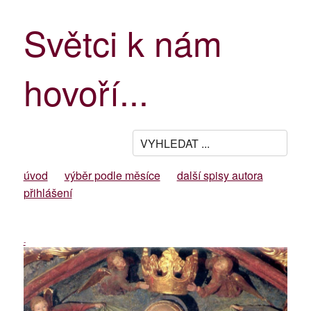
Světci k nám
hovoří...
úvod
výběr podle měsíce
další spisy autora
přihlášení
-