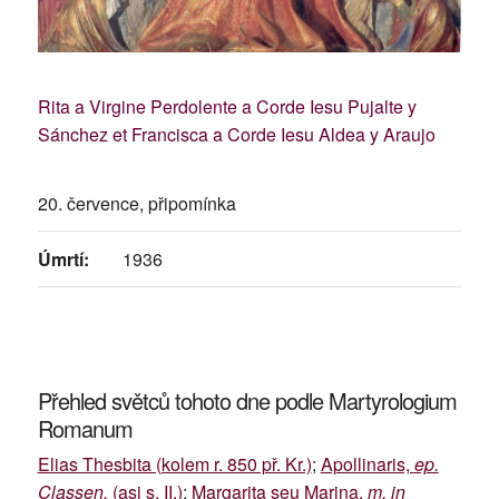
Rita a Virgine Perdolente a Corde Iesu Pujalte y
Sánchez et Francisca a Corde Iesu Aldea y Araujo
20. července, připomínka
Úmrtí:
1936
Přehled světců tohoto dne podle Martyrologium
Romanum
Elias Thesbita (kolem r. 850 př. Kr.)
;
Apollinaris,
ep.
Classen.
(asi s. II.)
;
Margarita seu Marina,
m. in