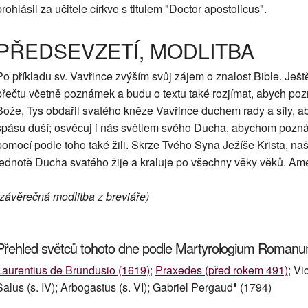
prohlásil za učitele církve s titulem "Doctor apostolicus".
PŘEDSEVZETÍ, MODLITBA
Po příkladu sv. Vavřince zvýším svůj zájem o znalost Bible. Ješt
přečtu včetně poznámek a budu o textu také rozjímat, abych poz
Bože, Tys obdařil svatého kněze Vavřince duchem rady a síly, ab
spásu duší; osvěcuj i nás světlem svého Ducha, abychom poznáv
pomocí podle toho také žili. Skrze Tvého Syna Ježíše Krista, n
jednotě Ducha svatého žije a kraluje po všechny věky věků. Am
(závěrečná modlitba z breviáře)
Přehled světců tohoto dne podle Martyrologium Roman
Laurentius de Brundusio (1619)
;
Praxedes (před rokem 491)
; Vi
♦
Salus (s. IV); Arbogastus (s. VI); Gabriel Pergaud
(1794)