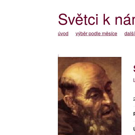
Světci k ná
úvod
výběr podle měsíce
další
-