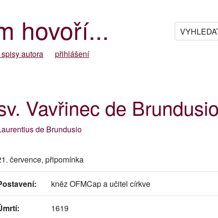
m hovoří...
 spisy autora
přihlášení
sv. Vavřinec de Brundusi
Laurentius de Brundusio
21. července, připomínka
Postavení:
kněz OFMCap a učitel církve
Úmrtí:
1619