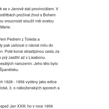
k se v Janově stal provinciálem. V
odlitbách prožívat život s Bohem.
ou vroucností sloužil mši svatou
 Marie.
ařem Pedrem z Toleda a
 pak usiloval o návrat míru do
n. Poté konal strastiplnou cestu za
 prý zastihl až v Lisabonu.
sátých narozenin. Jeho tělo bylo
 Španělsku.
ech 1928 - 1956 vydány jako edice
tické, 3. o náboženských sporech a
Papež Jan XXIII. ho v roce 1959