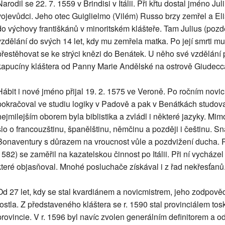
Narodil se 22. 7. 1559 v Brindisi v Itálii. Při křtu dostal jméno J
vojevůdci. Jeho otec Guiglielmo (Vilém) Russo brzy zemřel a Eli
do výchovy františkánů v minoritském klášteře. Tam Julius (poz
vzdělání do svých 14 let, kdy mu zemřela matka. Po její smrti m
přestěhovat se ke strýci knězi do Benátek. U něho své vzdělání
kapucíny kláštera od Panny Marie Andělské na ostrově Giudecca 
Hábit i nové jméno přijal 19. 2. 1575 ve Veroně. Po ročním noviciá
pokračoval ve studiu logiky v Padově a pak v Benátkách studoval f
nejmilejším oborem byla biblistika a zvládl i některé jazyky. Mimo
šlo o francouzštinu, španělštinu, němčinu a později i češtinu. Sna
Bonaventury s důrazem na vroucnost vůle a pozdvižení ducha. P
1582) se zaměřil na kazatelskou činnost po Itálii. Při ní vycházel
které objasňoval. Mnohé posluchače získával i z řad nekřesťanů
Od 27 let, kdy se stal kvardiánem a novicmistrem, jeho zodpověd
rostla. Z představeného kláštera se r. 1590 stal provinciálem to
provincie. V r. 1596 byl navíc zvolen generálním definitorem a od