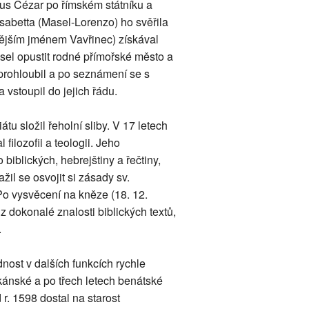
ulius Cézar po římském státníku a
sabetta (Masel-Lorenzo) ho svěřila
dějším jménem Vavřinec) získával
usel opustit rodné přímořské město a
 prohloubil a po seznámení se s
vstoupil do jejich řádu.
tu složil řeholní sliby. V 17 letech
ilozofii a teologii. Jeho
 biblických, hebrejštiny a řečtiny,
žil se osvojit si zásady sv.
o vysvěcení na kněze (18. 12.
 z dokonalé znalosti biblických textů,
.
nost v dalších funkcích rychle
skánské a po třech letech benátské
 r. 1598 dostal na starost