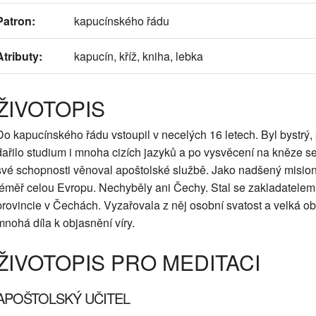
Patron:
kapucínského řádu
Atributy:
kapucín, kříž, kniha, lebka
ŽIVOTOPIS
Do kapucínského řádu vstoupil v necelých 16 letech. Byl bystrý, 
dařilo studium i mnoha cizích jazyků a po vysvěcení na kněze 
své schopnosti věnoval apoštolské službě. Jako nadšený mision
téměř celou Evropu. Nechyběly ani Čechy. Stal se zakladatelem
provincie v Čechách. Vyzařovala z něj osobní svatost a velká ob
mnohá díla k objasnění víry.
ŽIVOTOPIS PRO MEDITACI
APOŠTOLSKÝ UČITEL