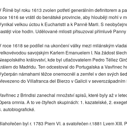
V Římě byl roku 1613 zvolen potřetí generálním definitorem a pa
roce 1616 se vrátil do benátské provincie, aby hlouběji mohl v m
Vynikal velkou úctou k Eucharistii a k Panně Marii. S neobyčejn
častěji více hodin. Udělované milosti přisuzoval přímluvě Panny
V roce 1618 se podílel na ukončení války mezi milánským vlad
velkovévodou savojským Karlem Emanuelem I. Na žádost šlechty
Neapolského království, kde byl utlačovatelem Pedro Téllez Giró
králem do Madridu. Ten odcestoval do Portugalska a Vavřinec ho
Vyčerpán námahami těžce onemocněl a zemřel v den svých šede
převezeno do Villafranca del Bierzo v Galicii v severozápadním
Vavřinec z Brindisi zanechal množství spisů, které byly až v let
Opera omnia. A to ve čtyřech skupinách: 1. kazatelské, 2. exege
4. autobiografické.
Blahořečen byl r. 1783 Piem VI. a svatořečen r.1881 Lvem XIII. 