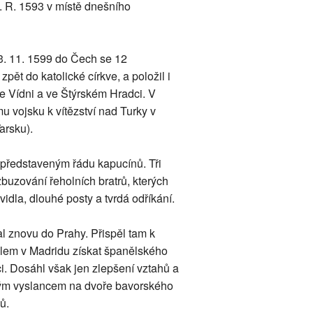
y. R. 1593 v místě dnešního
3. 11. 1599 do Čech se 12
pět do katolické církve, a položil i
 ve Vídni a ve Štýrském Hradci. V
 vojsku k vítězství nad Turky v
arsku).
 představeným řádu kapucínů. Tři
buzování řeholních bratrů, kterých
dla, dlouhé posty a tvrdá odříkání.
al znovu do Prahy. Přispěl tam k
kolem v Madridu získat španělského
i. Dosáhl však jen zlepšení vztahů a
kým vyslancem na dvoře bavorského
ů.