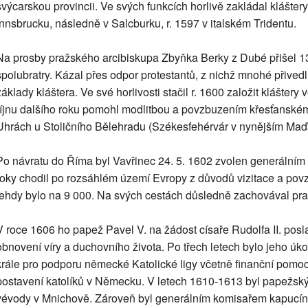
švýcarskou provincii. Ve svých funkcích horlivě zakládal klášter
Innsbrucku, následně v Salcburku, r. 1597 v italském Tridentu.
Na prosby pražského arcibiskupa Zbyňka Berky z Dubé přišel 1
spolubratry. Kázal přes odpor protestantů, z nichž mnohé přivedl z
základy kláštera. Ve své horlivosti stačil r. 1600 založit kláštery
říjnu dalšího roku pomohl modlitbou a povzbuzením křesťanskému
Uhrách u Stoličního Bělehradu (Székesfehérvár v nynějším Maď
Po návratu do Říma byl Vavřinec 24. 5. 1602 zvolen generálním
roky chodil po rozsáhlém území Evropy z důvodů vizitace a povz
tehdy bylo na 9 000. Na svých cestách důsledně zachovával pravi
V roce 1606 ho papež Pavel V. na žádost císaře Rudolfa II. posl
obnovení víry a duchovního života. Po třech letech bylo jeho ú
krále pro podporu německé Katolické ligy včetně finanční pomoc
postavení katolíků v Německu. V letech 1610-1613 byl papežs
vévody v Mnichově. Zároveň byl generálním komisařem kapucín