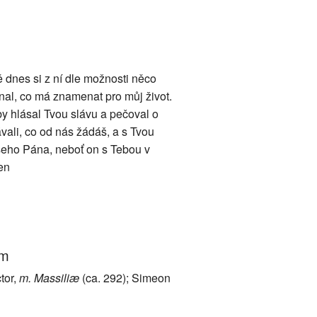
ě dnes si z ní dle možnosti něco
nal, co má znamenat pro můj život.
y hlásal Tvou slávu a pečoval o
ali, co od nás žádáš, a s Tvou
ašeho Pána, neboť on s Tebou v
en
um
ctor,
m. Massiliæ
(ca. 292); Simeon