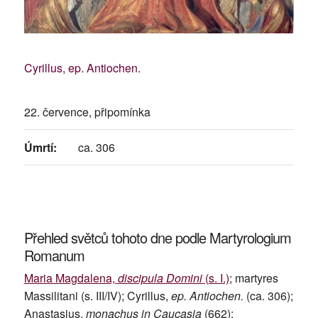
Cyrillus, ep. Antiochen.
22. července, připomínka
Úmrtí:
ca. 306
Přehled světců tohoto dne podle Martyrologium
Romanum
Maria Magdalena,
discipula Domini
(s. I.)
; martyres
Massilitani (s. III/IV); Cyrillus,
ep. Antiochen.
(ca. 306);
Anastasius,
monachus in Caucasia
(662);