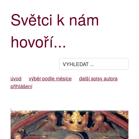
Světci k nám
hovoří...
úvod
výběr podle měsíce
další spisy autora
přihlášení
-