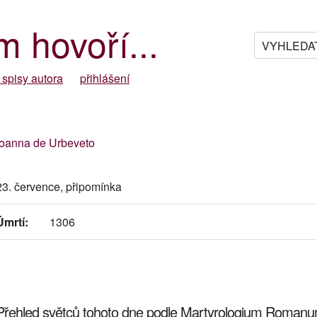
m hovoří...
 spisy autora
přihlášení
Ioanna de Urbeveto
23. července, připomínka
Úmrtí:
1306
Přehled světců tohoto dne podle Martyrologium Roman