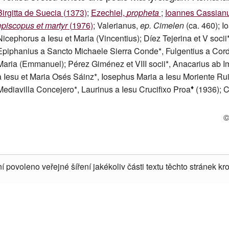
Birgitta de Suecia (1373)
;
Ezechiel,
propheta
;
Ioannes Cassianu
episcopus et martyr
(1976)
; Valerianus,
ep. Cimelen
(ca. 460); 
Nicephorus a Iesu et Maria (Vincentius); Díez Tejerina et V soc
Epiphanius a Sancto Michaele Sierra Conde*, Fulgentius a Cor
Maria (Emmanuel); Pérez Giménez et VIII socii*, Anacarius ab 
a Iesu et Maria Osés Sáinz*, Iosephus Maria a Iesu Moriente Rui
♦
Mediavilla Concejero*, Laurinus a Iesu Crucifixo Proa
(1936); C
©
í povoleno veřejné šíření jakékoliv části textu těchto stránek kro