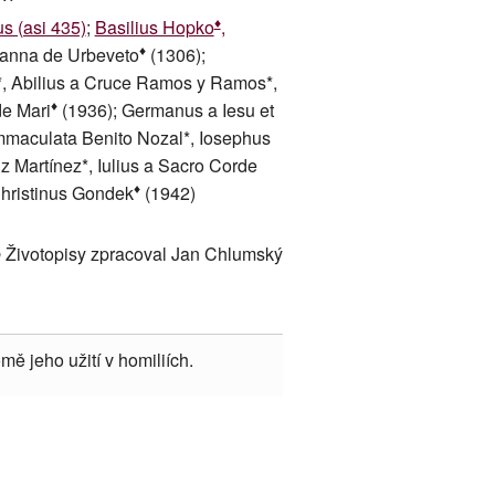
♦
s (asi 435)
;
Basilius Hopko
,
♦
Ioanna de Urbeveto
(1306);
ii*, Abilius a Cruce Ramos y Ramos*,
♦
de Mari
(1936); Germanus a Iesu et
Immaculata Benito Nozal*, Iosephus
z Martínez*, Iulius a Sacro Corde
♦
hristinus Gondek
(1942)
 Životopisy zpracoval Jan Chlumský
mě jeho užití v homiliích.