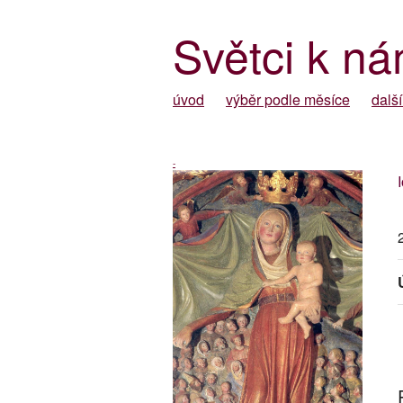
Světci k ná
úvod
výběr podle měsíce
další
-