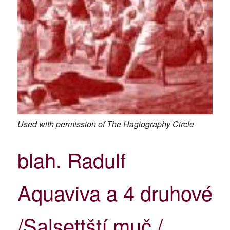
Used with permission of The Hagiography Circle
blah. Radulf
Aquaviva a 4 druhové
/Salsettští muč./