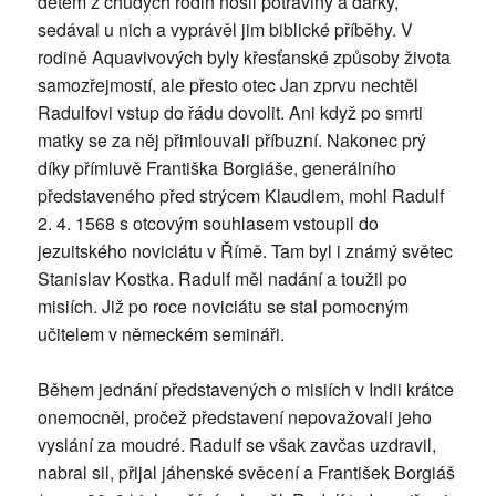
dětem z chudých rodin nosil potraviny a dárky,
sedával u nich a vyprávěl jim biblické příběhy. V
rodině Aquavivových byly křesťanské způsoby života
samozřejmostí, ale přesto otec Jan zprvu nechtěl
Radulfovi vstup do řádu dovolit. Ani když po smrti
matky se za něj přimlouvali příbuzní. Nakonec prý
díky přímluvě Františka Borgiáše, generálního
představeného před strýcem Klaudiem, mohl Radulf
2. 4. 1568 s otcovým souhlasem vstoupil do
jezuitského noviciátu v Římě. Tam byl i známý světec
Stanislav Kostka. Radulf měl nadání a toužil po
misiích. Již po roce noviciátu se stal pomocným
učitelem v německém semináři.
Během jednání představených o misiích v Indii krátce
onemocněl, pročež představení nepovažovali jeho
vyslání za moudré. Radulf se však zavčas uzdravil,
nabral sil, přijal jáhenské svěcení a František Borgiáš