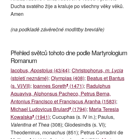
Ducha svatého žije a kraluje po všechny věky věků.
Amen
(na podkladě závěrečné modlitby breviáře)
Přehled světců tohoto dne podle Martyrologium
Romanum
Iacobus,
Apostolus
(43/44)
;
Christophorus,
m. Lycia
(století neznámé)
;
Olympias (408)
;
Beatus et Bantus
♦
(s. VI/VII)
;
Ioannes Soreth
(1471)
;
Radulphus
Aquaviva, Alphonsus Pacheco, Petrus Berna,
Antonius Francisco et Franciscus Aranha (1583)
;
♦
Michael Ludovicus Brulard
(1794)
;
Maria Teresia
♦
Kowalska
(1941)
; Cucuphas (s. IV in.); Paulus,
Valentina et Thea
(308); Glodesindis (s. VI);
Theodemirus,
monachus
(851); Petrus Corradini de
♦
♦