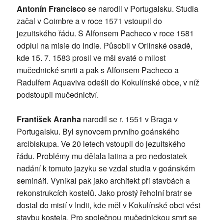
Antonín Francisco
se narodil v Portugalsku. Studia
začal v Coimbre a v roce 1571 vstoupil do
jezuitského řádu. S Alfonsem Pacheco v roce 1581
odplul na misie do Indie. Působil v Orlínské osadě,
kde 15. 7. 1583 prosil ve mši svaté o milost
mučednické smrti a pak s Alfonsem Pacheco a
Radulfem Aquaviva odešli do Kokulínské obce, v níž
podstoupil mučednictví.
František Aranha
narodil se r. 1551 v Braga v
Portugalsku. Byl synovcem prvního goánského
arcibiskupa. Ve 20 letech vstoupil do jezuitského
řádu. Problémy mu dělala latina a pro nedostatek
nadání k tomuto jazyku se vzdal studia v goánském
semináři. Vynikal pak jako architekt při stavbách a
rekonstrukcích kostelů. Jako prostý řeholní bratr se
dostal do misií v Indii, kde měl v Kokulínské obci vést
stavbu kostela. Pro společnou mučednickou smrt se