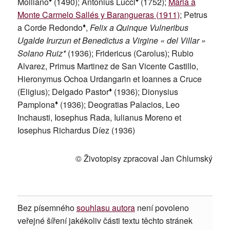
Molliano
(1490); Antonius Lucci
(1752);
Maria a
Monte Carmelo Sallés y Barangueras (1911)
; Petrus
♦
a Corde Redondo
,
Felix a Quinque Vulneribus
Ugalde Irurzun et Benedictus a Virgine « del Villar »
Solano Ruiz*
(1936); Fridericus (Carolus); Rubio
Alvarez, Primus Martinez de San Vicente Castillo,
Hieronymus Ochoa Urdangarin et Ioannes a Cruce
♦
(Eligius); Delgado Pastor
(1936); Dionysius
♦
Pamplona
(1936); Deogratias Palacios, Leo
Inchausti, Iosephus Rada, Iulianus Moreno et
Iosephus Richardus Díez (1936)
© Životopisy zpracoval Jan Chlumský
Bez písemného
souhlasu autora
není povoleno
veřejné šíření jakékoliv části textu těchto stránek