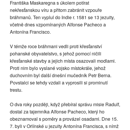
Františka Maskaregna s úkolem potírat
nekřesťanskou víru a přitom zabránit vzpouře
bráhmanů. Ten vyplul do Indie r. 1581 se 13 jezuity,
včetně dnes vzpomínaných Alfonse Pacheco a
Antonína Francisco.
V témže roce bráhmani vedli proti křesťanství
pohanské obyvatelstvo, s jehož pomocí ničili
křesťanské stavby a jejich místa osazovali modlami.
Proti nim bylo vyslané vojsko místokrále, jehož
duchovním byl další dnešní mučedník Petr Berna.
Povstalci se tehdy vzdali a vyprosili si prominutí
trestu.
O dva roky později, když přebíral správu misie Radulf,
dostal za tajemníka Alfonse Pacheco, který ho
obeznamoval s poměry a provázel osadami. Dne 15.
7. byli v Orlínské u jezuity Antonína Francisca, s nímž