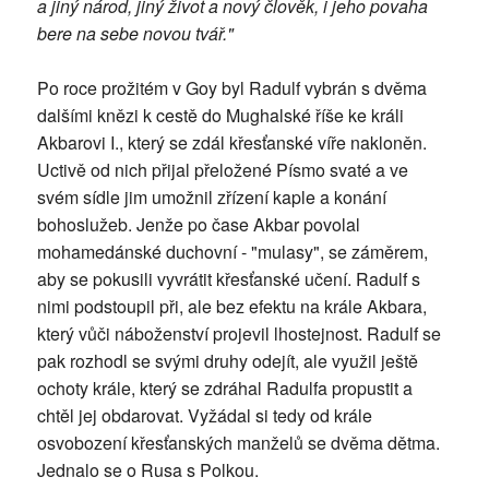
a jiný národ, jiný život a nový člověk, i jeho povaha
bere na sebe novou tvář."
Po roce prožitém v Goy byl Radulf vybrán s dvěma
dalšími knězi k cestě do Mughalské říše ke králi
Akbarovi I., který se zdál křesťanské víře nakloněn.
Uctivě od nich přijal přeložené Písmo svaté a ve
svém sídle jim umožnil zřízení kaple a konání
bohoslužeb. Jenže po čase Akbar povolal
mohamedánské duchovní - "mulasy", se záměrem,
aby se pokusili vyvrátit křesťanské učení. Radulf s
nimi podstoupil při, ale bez efektu na krále Akbara,
který vůči náboženství projevil lhostejnost. Radulf se
pak rozhodl se svými druhy odejít, ale využil ještě
ochoty krále, který se zdráhal Radulfa propustit a
chtěl jej obdarovat. Vyžádal si tedy od krále
osvobození křesťanských manželů se dvěma dětma.
Jednalo se o Rusa s Polkou.