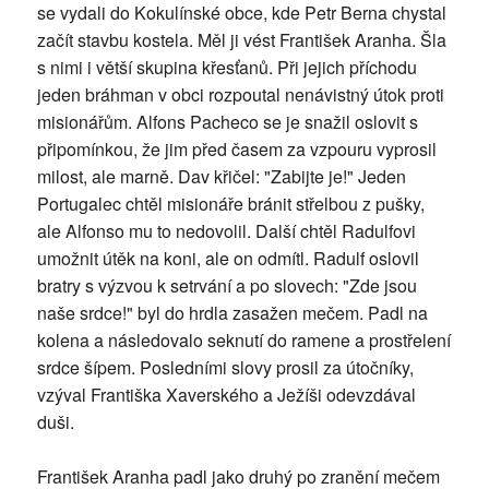
se vydali do Kokulínské obce, kde Petr Berna chystal
začít stavbu kostela. Měl ji vést František Aranha. Šla
s nimi i větší skupina křesťanů. Při jejich příchodu
jeden bráhman v obci rozpoutal nenávistný útok proti
misionářům. Alfons Pacheco se je snažil oslovit s
připomínkou, že jim před časem za vzpouru vyprosil
milost, ale marně. Dav křičel: "Zabijte je!" Jeden
Portugalec chtěl misionáře bránit střelbou z pušky,
ale Alfonso mu to nedovolil. Další chtěl Radulfovi
umožnit útěk na koni, ale on odmítl. Radulf oslovil
bratry s výzvou k setrvání a po slovech: "Zde jsou
naše srdce!" byl do hrdla zasažen mečem. Padl na
kolena a následovalo seknutí do ramene a prostřelení
srdce šípem. Posledními slovy prosil za útočníky,
vzýval Františka Xaverského a Ježíši odevzdával
duši.
František Aranha padl jako druhý po zranění mečem