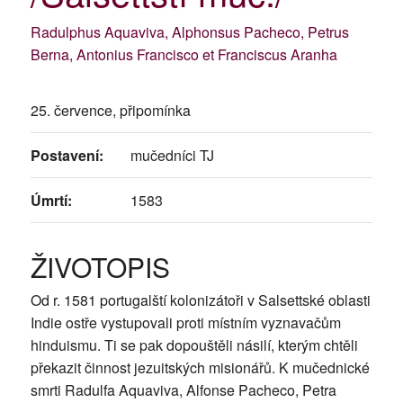
Radulphus Aquaviva, Alphonsus Pacheco, Petrus
Berna, Antonius Francisco et Franciscus Aranha
25. července, připomínka
Postavení:
mučedníci TJ
Úmrtí:
1583
ŽIVOTOPIS
Od r. 1581 portugalští kolonizátoři v Salsettské oblasti
Indie ostře vystupovali proti místním vyznavačům
hinduismu. Ti se pak dopouštěli násilí, kterým chtěli
překazit činnost jezuitských misionářů. K mučednické
smrti Radulfa Aquaviva, Alfonse Pacheco, Petra