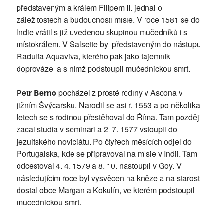
představeným a králem Filipem II. jednal o
záležitostech a budoucnosti misie. V roce 1581 se do
Indie vrátil s již uvedenou skupinou mučedníků i s
místokrálem. V Salsette byl představeným do nástupu
Radulfa Aquaviva, kterého pak jako tajemník
doprovázel a s nímž podstoupil mučednickou smrt.
Petr Berno
pocházel z prosté rodiny v Ascona v
jižním Švýcarsku. Narodil se asi r. 1553 a po několika
letech se s rodinou přestěhoval do Říma. Tam později
začal studia v semináři a 2. 7. 1577 vstoupil do
jezuitského noviciátu. Po čtyřech měsících odjel do
Portugalska, kde se připravoval na misie v Indii. Tam
odcestoval 4. 4. 1579 a 8. 10. nastoupil v Goy. V
následujícím roce byl vysvěcen na kněze a na starost
dostal obce Margan a Kokulín, ve kterém podstoupil
mučednickou smrt.