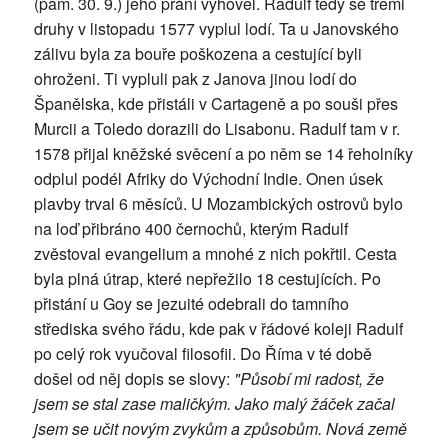
(pam. 30. 9.) jeho přání vyhověl. Radulf tedy se třemi
druhy v listopadu 1577 vyplul lodí. Ta u Janovského
zálivu byla za bouře poškozena a cestující byli
ohroženi. Ti vypluli pak z Janova jinou lodí do
Španělska, kde přistáli v Cartageně a po souši přes
Murcii a Toledo dorazili do Lisabonu. Radulf tam v r.
1578 přijal kněžské svěcení a po něm se 14 řeholníky
odplul podél Afriky do Východní Indie. Onen úsek
plavby trval 6 měsíců. U Mozambických ostrovů bylo
na loď přibráno 400 černochů, kterým Radulf
zvěstoval evangelium a mnohé z nich pokřtil. Cesta
byla plná útrap, které nepřežilo 18 cestujících. Po
přistání u Goy se jezuité odebrali do tamního
střediska svého řádu, kde pak v řádové koleji Radulf
po celý rok vyučoval filosofii. Do Říma v té době
došel od něj dopis se slovy:
"Působí mi radost, že
jsem se stal zase maličkým. Jako malý žáček začal
jsem se učit novým zvykům a způsobům. Nová země