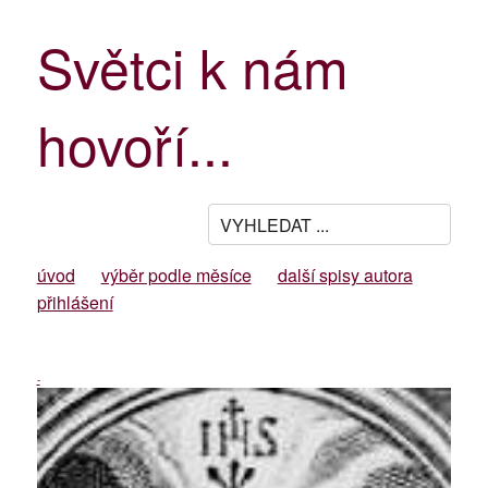
Světci k nám
hovoří...
úvod
výběr podle měsíce
další spisy autora
přihlášení
-