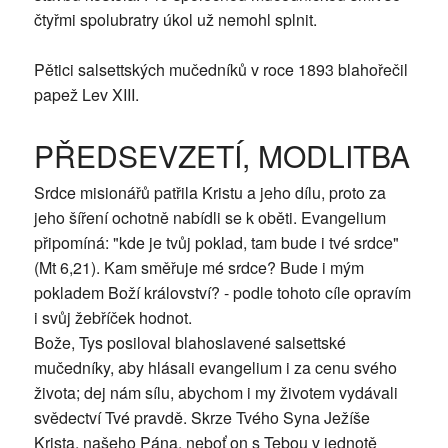
čtyřmi spolubratry úkol už nemohl splnit.
Pětici salsettských mučedníků v roce 1893 blahořečil
papež Lev XIII.
PŘEDSEVZETÍ, MODLITBA
Srdce misionářů patřila Kristu a jeho dílu, proto za
jeho šíření ochotně nabídli se k oběti. Evangelium
připomíná: "kde je tvůj poklad, tam bude i tvé srdce"
(Mt 6,21). Kam směřuje mé srdce? Bude i mým
pokladem Boží království? - podle tohoto cíle opravím
i svůj žebříček hodnot.
Bože, Tys posiloval blahoslavené salsettské
mučedníky, aby hlásali evangelium i za cenu svého
života; dej nám sílu, abychom i my životem vydávali
svědectví Tvé pravdě. Skrze Tvého Syna Ježíše
Krista, našeho Pána, neboť on s Tebou v jednotě