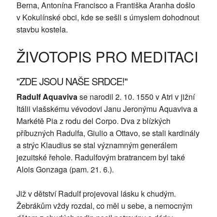
Berna, Antonína Francisco a Františka Aranha došlo
v Kokulínské obci, kde se sešli s úmyslem dohodnout
stavbu kostela.
ŽIVOTOPIS PRO MEDITACI
"ZDE JSOU NAŠE SRDCE!"
Radulf Aquaviva
se narodil 2. 10. 1550 v Atri v jižní
Itálii vlašskému vévodovi Janu Jeronýmu Aquaviva a
Markétě Pia z rodu del Corpo. Dva z blízkých
příbuzných Radulfa, Giulio a Ottavo, se stali kardinály
a strýc Klaudius se stal významným generálem
jezuitské řehole. Radulfovým bratrancem byl také
Alois Gonzaga (pam. 21. 6.).
Již v dětství Radulf projevoval lásku k chudým.
Žebrákům vždy rozdal, co měl u sebe, a nemocným