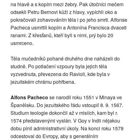
na hlavě a s kopím mezi žebry. Pak útočníci mečem
odsekli Petru Bernovi kůži z hlavy, vypíchli oko a
pokračovali zohavováním těla i po jeho smrti. Alfonse
Pacheca usmrtili kopím a Antonína Francisca dvaceti
ranami. Z křesťanů, kteří byli s nimi, prý bylo 20
usmrceno.
Těla mučedníků pohané druhého dne naházeli do
studně. Po potlačení vzpoury byla jejich těla
vyzvednuta, převezena do Ravioli, kde byla v
jezuitském chrámu pohřbena.
Alfons Pacheco
se narodil roku 1551 v Minaya ve
Španělsku. Do jezuitského řádu vstoupil 8. 9. 1567.
Studium teologie dokončil až v misiích, kam byl r.
1574 představenými vyslán. V Goy v Indii nějakou
dobu plnil administrativní úkoly. Na konci roku 1579
odcestoval do Evropy, aby s generálním