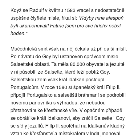
Když se Radulf v květnu 1583 vracel s nedostatečně
úspěšné čtyřleté misie, říkal si:
"Kdyby mne alespoň
byli ukamenovali! Patrně jsem pro své hříchy nebyl
hoden."
Mučednická smrt však na něj čekala už při další misii.
Po návratu do Goy byl ustanoven správcem misie
Salsettské oblasti. Ta měla 80.000 obyvatel a jezuité
v ní působili ze Salsette, které leží poblíž Goy.
Salsettskou zem však král Idalkan postoupil
Portugalcům. V roce 1580 si španělský král Filip II.
připojil Portugalsko a salsettští bráhmani se podrobili
novému panovníku s výhradou, že nebudou
přetahováni ke křesťanské víře. V opačném případě
se obrátí ke králi Idalkanovi, aby zničil Salsette i Goy
se sídly jezuitů. Filip II. spoléhal na Idalkanův kladný
vztah ke křesťanství a místokrálem v Indii jmenoval