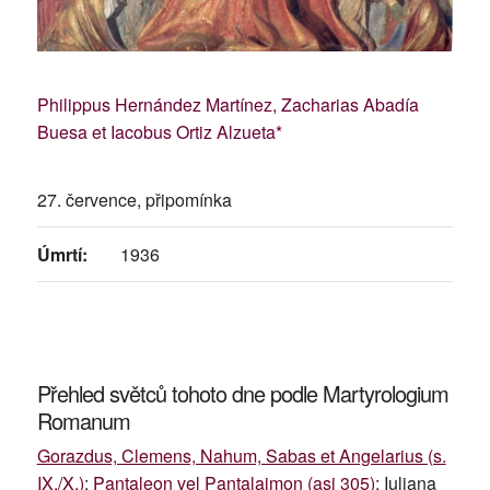
Philippus Hernández Martínez, Zacharias Abadía
Buesa et Iacobus Ortiz Alzueta*
27. července, připomínka
Úmrtí:
1936
Přehled světců tohoto dne podle Martyrologium
Romanum
Gorazdus, Clemens, Nahum, Sabas et Angelarius (s.
IX./X.)
;
Pantaleon vel Pantalaimon (asi 305)
; Iuliana