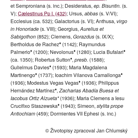
et Semproniana (s. inc.); Desideratus,
ep. Bisuntin.
(s.
V);
Cælestinus Pp I. (432)
; Ursus,
abbas
(s. V/VI);
Ecclesius (ca. 532); Galactorius (s. VI); Anthusa,
virgo
in Honoriade
(s. VIII); Georgius,
Aurelius et
Sabigothon
(852); Clemens,
Gorazdus
(s. IX/X);
♦
Bertholdus de Rachez
(1142); Raymundus
♦
♦
♦
Palmerio
(1200); Nevolonus
(1280); Lucia Bufalari
♦
(ca. 1350); Robertus Sutton
,
presb.
(1588);
♦
Gulielmus Davies
(1593); Maria Magdalena
♦
♦
Martinengo
(1737); Ioachim Vilanova Camallonga
♦
(1936); Modestus Vegas Vegas
(1936); Philippus
♦
Hernández Martínez
,
Zacharias Abadía Buesa et
Iacobus Ortiz Alzueta*
(1936); Maria Clemens a Iesu
♦
Crucifixo Staszewska
(1943); Simeon,
stylita prope
Antiochiam
(459); Dormientes VII Ephesi (s. inc.)
© Životopisy zpracoval Jan Chlumský