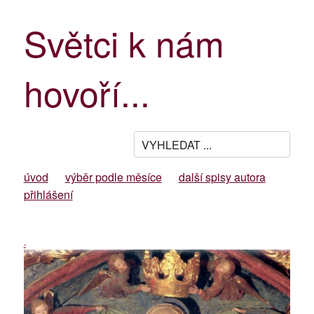
Světci k nám
hovoří...
úvod
výběr podle měsíce
další spisy autora
přihlášení
-