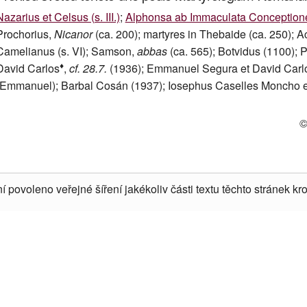
Nazarius et Celsus (s. III.)
;
Alphonsa ab Immaculata Conceptione
Prochorius,
Nicanor
(ca. 200); martyres in Thebaide (ca. 250); A
Camelianus (s. VI); Samson,
abbas
(ca. 565); Botvidus (1100); 
♦
David Carlos
,
cf. 28.7.
(1936); Emmanuel Segura et David Carl
(Emmanuel); Barbal Cosán (1937); Iosephus Caselles Moncho e
©
í povoleno veřejné šíření jakékoliv části textu těchto stránek kro