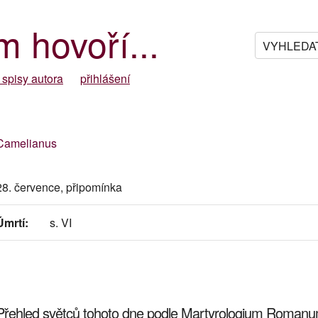
m hovoří...
 spisy autora
přihlášení
Camelianus
28. července, připomínka
Úmrtí:
s. VI
Přehled světců tohoto dne podle Martyrologium Roman