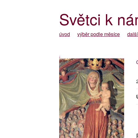
Světci k ná
úvod
výběr podle měsíce
další
-