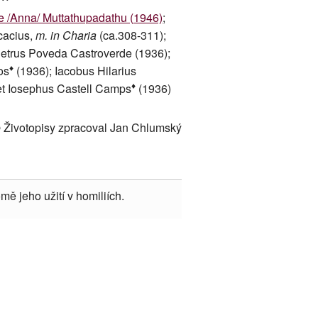
 /Anna/ Muttathupadathu (1946)
;
cacius,
m. in Charia
(ca.308-311);
Petrus Poveda Castroverde (1936);
♦
os
(1936); Iacobus Hilarius
♦
t Iosephus Castell Camps
(1936)
 Životopisy zpracoval Jan Chlumský
mě jeho užití v homiliích.