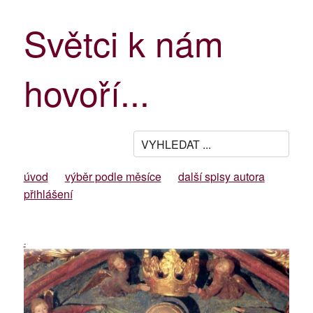
Světci k nám
hovoří...
úvod
výběr podle měsíce
další spisy autora
přihlášení
-