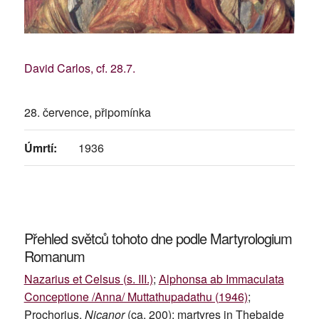
David Carlos, cf. 28.7.
28. července, připomínka
Úmrtí:
1936
Přehled světců tohoto dne podle Martyrologium
Romanum
Nazarius et Celsus (s. III.)
;
Alphonsa ab Immaculata
Conceptione /Anna/ Muttathupadathu (1946)
;
Prochorius,
Nicanor
(ca. 200); martyres in Thebaide