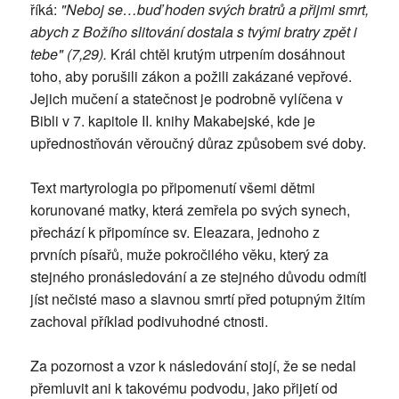
říká:
"Neboj se…buď hoden svých bratrů a přijmi smrt,
abych z Božího slitování dostala s tvými bratry zpět i
tebe" (7,29).
Král chtěl krutým utrpením dosáhnout
toho, aby porušili zákon a požili zakázané vepřové.
Jejich mučení a statečnost je podrobně vylíčena v
Bibli v 7. kapitole II. knihy Makabejské, kde je
upřednostňován věroučný důraz způsobem své doby.
Text martyrologia po připomenutí všemi dětmi
korunované matky, která zemřela po svých synech,
přechází k připomínce sv. Eleazara, jednoho z
prvních písařů, muže pokročilého věku, který za
stejného pronásledování a ze stejného důvodu odmítl
jíst nečisté maso a slavnou smrtí před potupným žitím
zachoval příklad podivuhodné ctnosti.
Za pozornost a vzor k následování stojí, že se nedal
přemluvit ani k takovému podvodu, jako přijetí od