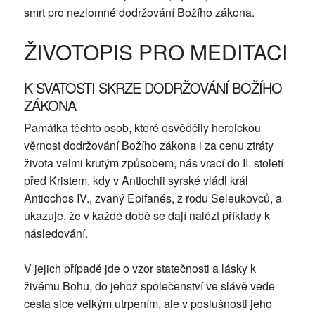
smrt pro nezlomné dodržování Božího zákona.
ŽIVOTOPIS PRO MEDITACI
K SVATOSTI SKRZE DODRŽOVÁNÍ BOŽÍHO
ZÁKONA
Památka těchto osob, které osvědčily heroickou
věrnost dodržování Božího zákona i za cenu ztráty
života velmi krutým způsobem, nás vrací do II. století
před Kristem, kdy v Antiochii syrské vládl král
Antiochos IV., zvaný Epifanés, z rodu Seleukovců, a
ukazuje, že v každé době se dají nalézt příklady k
následování.
V jejich případě jde o vzor statečnosti a lásky k
živému Bohu, do jehož společenství ve slávě vede
cesta sice velkým utrpením, ale v poslušnosti jeho