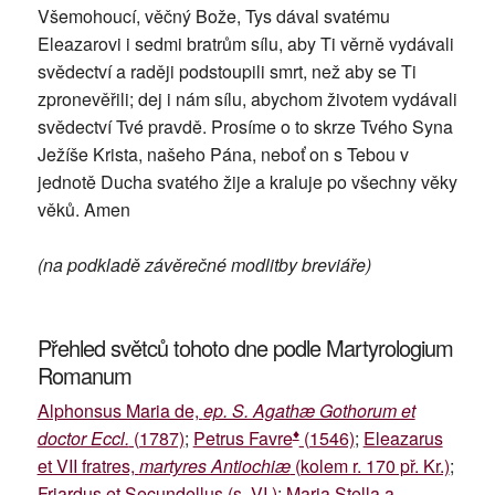
Všemohoucí, věčný Bože, Tys dával svatému
Eleazarovi i sedmi bratrům sílu, aby Ti věrně vydávali
svědectví a raději podstoupili smrt, než aby se Ti
zpronevěřili; dej i nám sílu, abychom životem vydávali
svědectví Tvé pravdě. Prosíme o to skrze Tvého Syna
Ježíše Krista, našeho Pána, neboť on s Tebou v
jednotě Ducha svatého žije a kraluje po všechny věky
věků. Amen
(na podkladě závěrečné modlitby breviáře)
Přehled světců tohoto dne podle Martyrologium
Romanum
Alphonsus Maria de,
ep. S. Agathæ Gothorum et
♦
doctor Eccl.
(1787)
;
Petrus Favre
(1546)
;
Eleazarus
et VII fratres,
martyres Antiochiæ
(kolem r. 170 př. Kr.)
;
Friardus et Secundellus (s. VI.)
;
Maria Stella a