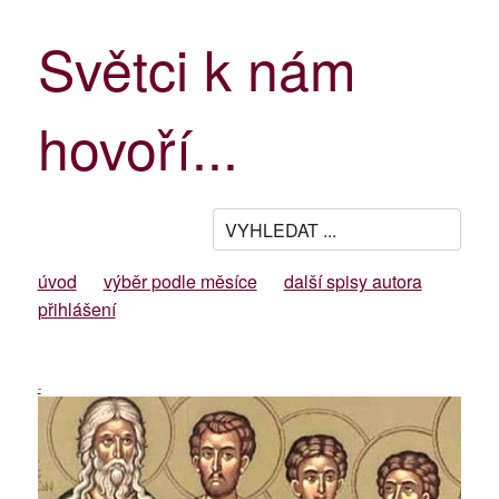
Světci k nám
hovoří...
úvod
výběr podle měsíce
další spisy autora
přihlášení
-