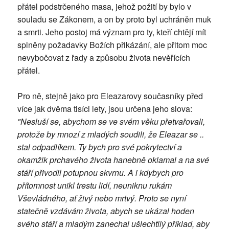
přátel podstrčeného masa, jehož požití by bylo v
souladu se Zákonem, a on by proto byl uchráněn muk
a smrti. Jeho postoj má význam pro ty, kteří chtějí mít
splněny požadavky Božích přikázání, ale přitom moc
nevybočovat z řady a způsobu života nevěřících
přátel.
Pro ně, stejně jako pro Eleazarovy současníky před
více jak dvěma tisíci lety, jsou určena jeho slova:
"Nesluší se, abychom se ve svém věku přetvařovali,
protože by mnozí z mladých soudili, že Eleazar se ..
stal odpadlíkem. Ty bych pro své pokrytectví a
okamžik prchavého života hanebně oklamal a na své
stáří přivodil potupnou skvrnu. A i kdybych pro
přítomnost unikl trestu lidí, neuniknu rukám
Vševládného, ať živý nebo mrtvý. Proto se nyní
statečně vzdávám života, abych se ukázal hoden
svého stáří a mladým zanechal ušlechtilý příklad, aby