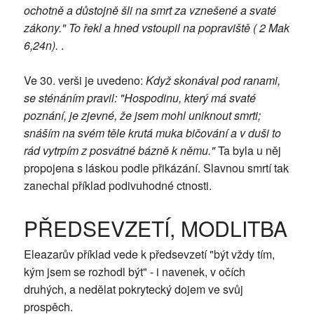
ochotně a důstojně šli na smrt za vznešené a svaté
zákony." To řekl a hned vstoupil na popraviště ( 2 Mak
6,24n).
.
Ve 30. verši je uvedeno:
Když skonával pod ranami,
se sténáním pravil: "Hospodinu, který má svaté
poznání, je zjevné, že jsem mohl uniknout smrti;
snáším na svém těle krutá muka bičování a v duši to
rád vytrpím z posvátné bázně k němu."
Ta byla u něj
propojena s láskou podle přikázání. Slavnou smrtí tak
zanechal příklad podivuhodné ctnosti.
PŘEDSEVZETÍ, MODLITBA
Eleazarův příklad vede k předsevzetí "být vždy tím,
kým jsem se rozhodl být" - i navenek, v očích
druhých, a nedělat pokrytecký dojem ve svůj
prospěch.