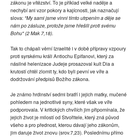
zákonu je vítězství. To je příklad velké naděje a
nechybí ani vzor pokory a kajícnosti, jak naznačují
slova:
"My sami jsme vinni tímto utrpením a děje se
nám po zásluze, protože jsme hřešili proti svému
Bohu" (2 Mak 7,18).
Tak to chápali věrní Izraelité i v době přípravy vzpoury
proti syrskému králi Antiochu Epifanovi, který za
násilné helenizace Judeje prosazoval kult Dia a
krutostí chtěl zlomit ty, kdo byli pevní ve víře a
dodržování předpisů Božího zákona.
Je známo hrdinství sedmi bratří i jejich matky, mučené
pohledem na jednotlivé syny, které však ve víře
podporovala. V kritických chvílích jim připomínala, že
jejich život je milostí od Stvořitele, který zná původ
všeho a pro přednost, kterou dávají jeho zákonům,
jim daruje život znovu (srov.7,23). Poslednímu přímo