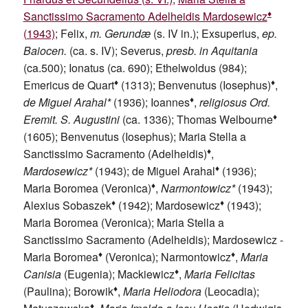
♦
Sanctissimo Sacramento Adelheidis Mardosewicz
(1943)
; Felix,
m. Gerundæ
(s. IV in.); Exsuperius,
ep.
Baiocen.
(ca. s. IV); Severus,
presb. in Aquitania
(ca.500); Ionatus (ca. 690); Ethelwoldus (984);
♦
♦
Emericus de Quart
(1313); Benvenutus (Iosephus)
,
♦
de Miguel Arahal*
(1936); Ioannes
,
religiosus Ord.
♦
Eremit. S. Augustini
(ca. 1336); Thomas Welbourne
(1605); Benvenutus (Iosephus); Maria Stella a
♦
Sanctissimo Sacramento (Adelheidis)
,
♦
Mardosewicz*
(1943); de Miguel Arahal
(1936);
♦
Maria Boromea (Veronica)
,
Narmontowicz*
(1943);
♦
♦
Alexius Sobaszek
(1942); Mardosewicz
(1943);
Maria Boromea (Veronica); Maria Stella a
Sanctissimo Sacramento (Adelheidis); Mardosewicz -
♦
♦
Maria Boromea
(Veronica); Narmontowicz
,
Maria
♦
Canisia
(Eugenia); Mackiewicz
,
Maria Felicitas
♦
(Paulina); Borowik
,
Maria Heliodora
(Leocadia);
♦