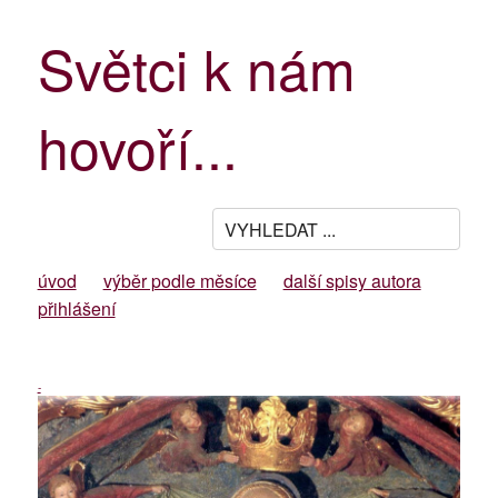
Světci k nám
hovoří...
úvod
výběr podle měsíce
další spisy autora
přihlášení
-