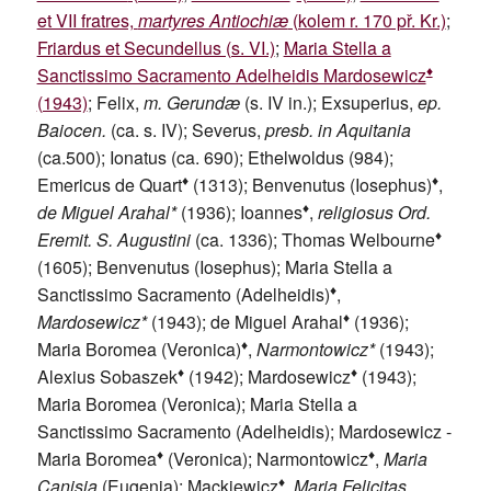
et VII fratres,
martyres Antiochiæ
(kolem r. 170 př. Kr.)
;
Friardus et Secundellus (s. VI.)
;
Maria Stella a
♦
Sanctissimo Sacramento Adelheidis Mardosewicz
(1943)
; Felix,
m. Gerundæ
(s. IV in.); Exsuperius,
ep.
Baiocen.
(ca. s. IV); Severus,
presb. in Aquitania
(ca.500); Ionatus (ca. 690); Ethelwoldus (984);
♦
♦
Emericus de Quart
(1313); Benvenutus (Iosephus)
,
♦
de Miguel Arahal*
(1936); Ioannes
,
religiosus Ord.
♦
Eremit. S. Augustini
(ca. 1336); Thomas Welbourne
(1605); Benvenutus (Iosephus); Maria Stella a
♦
Sanctissimo Sacramento (Adelheidis)
,
♦
Mardosewicz*
(1943); de Miguel Arahal
(1936);
♦
Maria Boromea (Veronica)
,
Narmontowicz*
(1943);
♦
♦
Alexius Sobaszek
(1942); Mardosewicz
(1943);
Maria Boromea (Veronica); Maria Stella a
Sanctissimo Sacramento (Adelheidis); Mardosewicz -
♦
♦
Maria Boromea
(Veronica); Narmontowicz
,
Maria
♦
Canisia
(Eugenia); Mackiewicz
,
Maria Felicitas