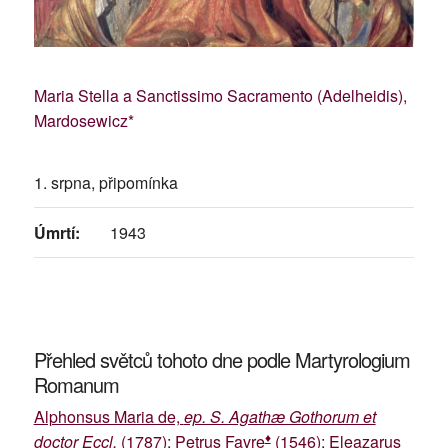
Maria Stella a Sanctissimo Sacramento (Adelheidis),
Mardosewicz*
1. srpna, připomínka
Úmrtí:
1943
Přehled světců tohoto dne podle Martyrologium
Romanum
Alphonsus Maria de,
ep. S. Agathæ Gothorum et
♦
doctor Eccl.
(1787)
;
Petrus Favre
(1546)
;
Eleazarus