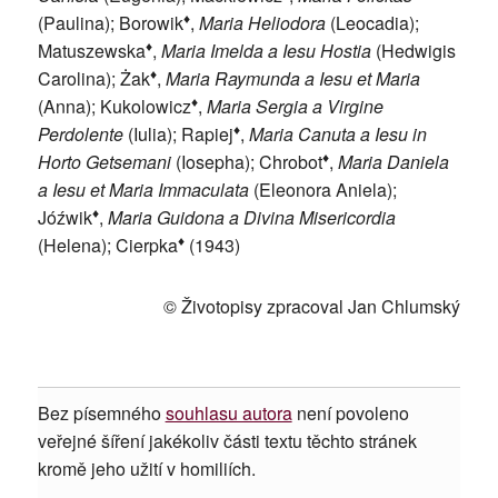
♦
(Paulina); Borowik
,
Maria Heliodora
(Leocadia);
♦
Matuszewska
,
Maria Imelda a Iesu Hostia
(Hedwigis
♦
Carolina); Żak
,
Maria Raymunda a Iesu et Maria
♦
(Anna); Kukolowicz
,
Maria Sergia a Virgine
♦
Perdolente
(Iulia); Rapiej
,
Maria Canuta a Iesu in
♦
Horto Getsemani
(Iosepha); Chrobot
,
Maria Daniela
a Iesu et Maria Immaculata
(Eleonora Aniela);
♦
Jóźwik
,
Maria Guidona a Divina Misericordia
♦
(Helena); Cierpka
(1943)
© Životopisy zpracoval Jan Chlumský
Bez písemného
souhlasu autora
není povoleno
veřejné šíření jakékoliv části textu těchto stránek
kromě jeho užití v homiliích.