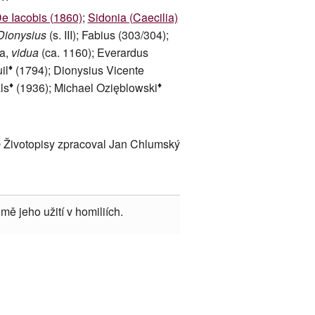
De Iacobis (1860)
;
Sidonia (Caecilia)
Dionysius
(s. III); Fabius (303/304);
na,
vidua
(ca. 1160); Everardus
♦
il
(1794); Dionysius Vicente
♦
♦
ls
(1936); Michael Ozięblowski
 Životopisy zpracoval Jan Chlumský
mě jeho užití v homiliích.