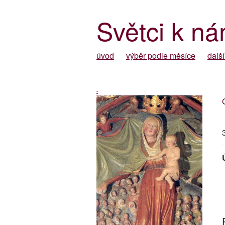
Světci k ná
úvod
výběr podle měsíce
další
-