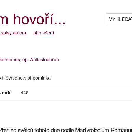
m hovoří...
 spisy autora
přihlášení
Germanus, ep. Autissiodoren.
31. července, připomínka
Úmrtí:
448
Přehled světců tohoto dne podle Martyrologium Roman