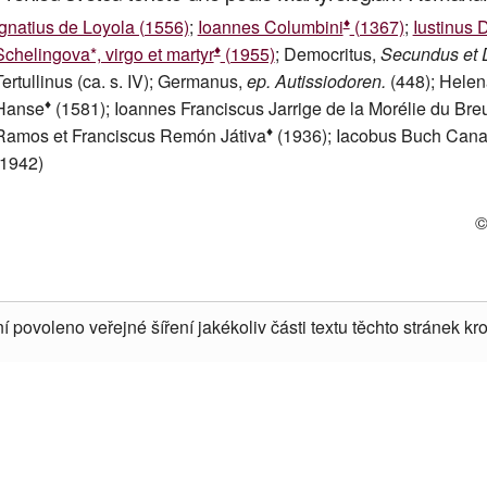
♦
Ignatius de Loyola (1556)
;
Ioannes Columbini
(1367)
;
Iustinus 
♦
Schelingova*, virgo et martyr
(1955)
; Democritus,
Secundus et 
Tertullinus (ca. s. IV); Germanus,
ep. Autissiodoren.
(448); Hele
♦
Hanse
(1581); Ioannes Franciscus Jarrige de la Morélie du Breu
♦
Ramos et Franciscus Remón Játiva
(1936); Iacobus Buch Cana
(1942)
©
í povoleno veřejné šíření jakékoliv části textu těchto stránek kro