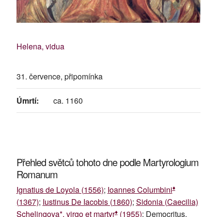
Helena, vidua
31. července, připomínka
Úmrtí:
ca. 1160
Přehled světců tohoto dne podle Martyrologium
Romanum
♦
Ignatius de Loyola (1556)
;
Ioannes Columbini
(1367)
;
Iustinus De Iacobis (1860)
;
Sidonia (Caecilia)
♦
Schelingova*, virgo et martyr
(1955)
; Democritus,