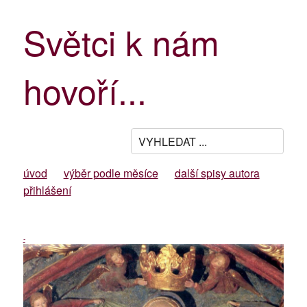
Světci k nám
hovoří...
úvod
výběr podle měsíce
další spisy autora
přihlášení
-