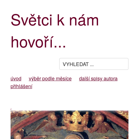
Světci k nám
hovoří...
úvod
výběr podle měsíce
další spisy autora
přihlášení
-