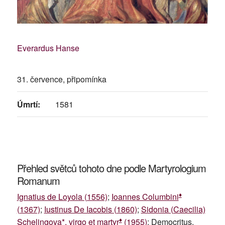
Everardus Hanse
31. července, připomínka
Úmrtí:
1581
Přehled světců tohoto dne podle Martyrologium
Romanum
♦
Ignatius de Loyola (1556)
;
Ioannes Columbini
(1367)
;
Iustinus De Iacobis (1860)
;
Sidonia (Caecilia)
♦
Schelingova*, virgo et martyr
(1955)
; Democritus,