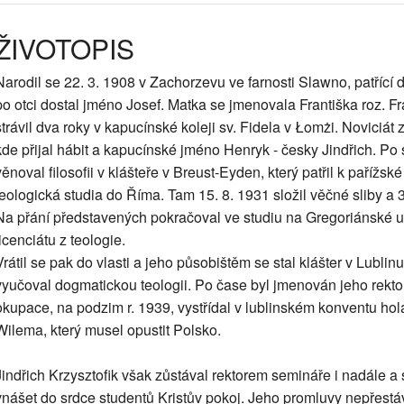
ŽIVOTOPIS
Narodil se 22. 3. 1908 v Zachorzevu ve farnosti Slawno, patřící
po otci dostal jméno Josef. Matka se jmenovala Františka roz. 
strávil dva roky v kapucínské koleji sv. Fidela v Łomżi. Noviciá
kde přijal hábit a kapucínské jméno Henryk - česky Jindřich. Po 
věnoval filosofii v klášteře v Breust-Eyden, který patřil k pařížsk
teologická studia do Říma. Tam 15. 8. 1931 složil věčné sliby a 3
Na přání představených pokračoval ve studiu na Gregoriánské un
licenciátu z teologie.
Vrátil se pak do vlasti a jeho působištěm se stal klášter v Lubl
vyučoval dogmatickou teologii. Po čase byl jmenován jeho rekto
okupace, na podzim r. 1939, vystřídal v lublinském konventu h
Wilema, který musel opustit Polsko.
Jindřich Krzysztofik však zůstával rektorem semináře i nadále a s
vnášet do srdce studentů Kristův pokoj. Jeho promluvy nepřestáva