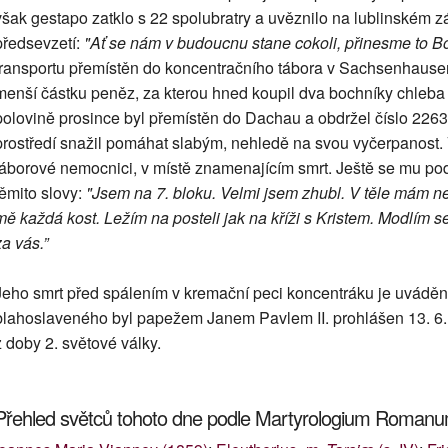
však gestapo zatklo s 22 spolubratry a uvěznilo na lublinském zá
předsevzetí:
"Ať se nám v budoucnu stane cokoli, přinesme to Bo
transportu přemístěn do koncentračního tábora v Sachsenhaus
menší částku peněz, za kterou hned koupil dva bochníky chleba a
polovině prosince byl přemístěn do Dachau a obdržel číslo 22637
prostředí snažil pomáhat slabým, nehledě na svou vyčerpanost. 
táborové nemocnici, v místě znamenajícím smrt. Ještě se mu pod
těmito slovy:
"Jsem na 7. bloku. Velmi jsem zhubl. V těle mám ne
mě každá kost. Ležím na posteli jak na kříži s Kristem. Modlím s
za vás.”
Jeho smrt před spálením v kremační peci koncentráku je uváděn
blahoslaveného byl papežem Janem Pavlem II. prohlášen 13. 6
z doby 2. světové války.
Přehled světců tohoto dne podle Martyrologium Roman