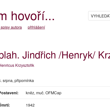
m hovoří...
 spisy autora
přihlášení
blah. Jindřich /Henryk/ Kr
Henricus Krzysztofik
4. srpna, připomínka
Postavení:
kněz, muč. OFMCap
Úmrtí:
1942