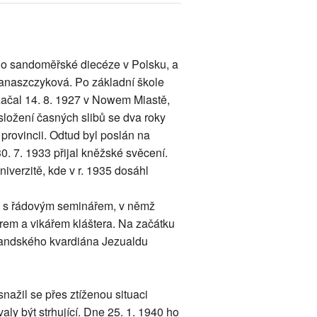
 do sandoměřské diecéze v Polsku, a
Franaszczyková. Po základní škole
t začal 14. 8. 1927 v Nowem Miastě,
složení časných slibů se dva roky
é provincii. Odtud byl poslán na
0. 7. 1933 přijal kněžské svěcení.
iverzitě, kde v r. 1935 dosáhl
inu s řádovým seminářem, v němž
rem a vikářem kláštera. Na začátku
olandského kvardiána Jezualdu
nažil se přes ztíženou situaci
ly být strhující. Dne 25. 1. 1940 ho