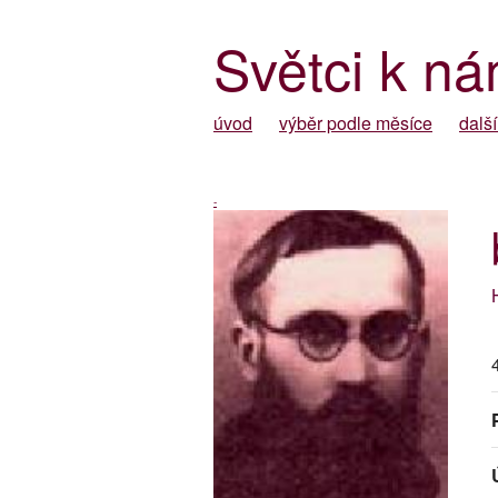
Světci k ná
úvod
výběr podle měsíce
další
-