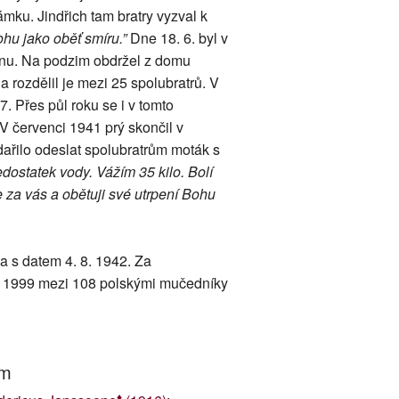
mku. Jindřich tam bratry vyzval k
hu jako oběť smíru.”
Dne 18. 6. byl v
enu. Na podzim obdržel z domu
 rozdělil je mezi 25 spolubratrů. V
. Přes půl roku se i v tomto
V červenci 1941 prý skončil v
ařilo odeslat spolubratrům moták s
dostatek vody. Vážím 35 kilo. Bolí
e za vás a obětuji své utrpení Bohu
a s datem 4. 8. 1942. Za
. 1999 mezi 108 polskými mučedníky
um
♦