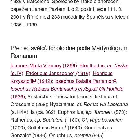
1936 v Barceloně. Společně byli také blahořečeni
papežem Janem Pavlem II. o 2. postní neděli 11. 3.
2001 v Římě mezi 233 mučedníky Španělska v letech
1936 - 1939.
Přehled světců tohoto dne podle Martyrologium
Romanum
Ioannes Maria Vianney (1859)
;
Eleutherius,
m. Tarsiæ
♦
(s. IV)
;
Fridericus Janssoone
(1916)
;
Henricus
♦
♦
Krzysztofik
(1942)
;
Iosephus Batalla Parramón
,
Iosephus Rabasa Bentanachs et Ægidii Gil Rodicio
(1936)
; Aristarchus Thessalonicensis; Iustinus et
Crescentio (258); Hyacinthus,
m. Romæ via Labicana
(s. III/IV); Ia (ca. 362); Euphronius,
ep. Turonen.
(573);
♦
Rainerius,
ep. Spalaten.
(1180); C
,
virgo bononien.
♦
(1290); Gulielmus Horne
(1540); Gundisalvus
♦
Gonzalo
(1936); Onuphrius,
eremita
(995)