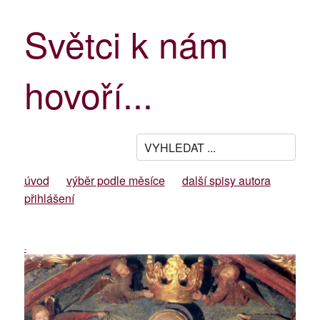
Světci k nám
hovoří...
úvod
výběr podle měsíce
další spisy autora
přihlášení
-