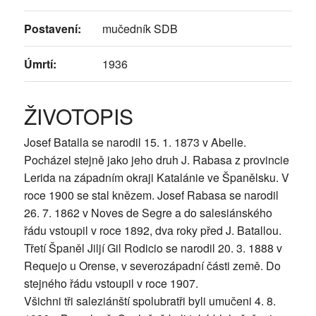
Postavení:
mučedník SDB
Úmrtí:
1936
ŽIVOTOPIS
Josef Batalla se narodil 15. 1. 1873 v Abelle.
Pocházel stejně jako jeho druh J. Rabasa z provincie
Lerida na západním okraji Katalánie ve Španělsku. V
roce 1900 se stal knězem. Josef Rabasa se narodil
26. 7. 1862 v Noves de Segre a do salesiánského
řádu vstoupil v roce 1892, dva roky před J. Batallou.
Třetí Španěl Jiljí Gil Rodicio se narodil 20. 3. 1888 v
Requejo u Orense, v severozápadní části země. Do
stejného řádu vstoupil v roce 1907.
Všichni tři saleziánští spolubratři byli umučeni 4. 8.