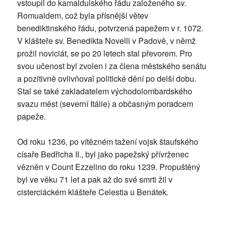
vstoupil do kamaldulského řádu založeného sv.
Romualdem, což byla přísnější větev
benediktinského řádu, potvrzená papežem v r. 1072.
V klášteře sv. Benedikta Novelli v Padově, v němž
prožil noviciát, se po 20 letech stal převorem. Pro
svou učenost byl zvolen i za člena městského senátu
a pozitivně ovlivňoval politické dění po delší dobu.
Stal se také zakladatelem východolombardského
svazu měst (severní Itálie) a občasným poradcem
papeže.
Od roku 1236, po vítězném tažení vojsk štaufského
císaře Bedřicha II., byl jako papežský přívrženec
vězněn v Count Ezzelino do roku 1239. Propuštěný
byl ve věku 71 let a pak až do své smrti žil v
cisterciáckém klášteře Celestia u Benátek.