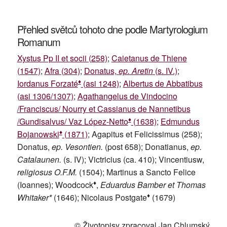
Přehled světců tohoto dne podle Martyrologium
Romanum
Xystus Pp II et socii (258)
;
Caietanus de Thiene
(1547)
;
Afra (304)
;
Donatus,
ep. Aretin
(s. IV.)
;
♦
Iordanus Forzaté
(asi 1248)
;
Albertus de Abbatibus
(asi 1306/1307)
;
Agathangelus de Vindocino
/Franciscus/ Nourry et Cassianus de Nannetibus
♦
/Gundisalvus/ Vaz López-Netto
(1638)
;
Edmundus
♦
Bojanowski
(1871)
; Agapitus et Felicissimus (258);
Donatus,
ep. Vesontien.
(post 658); Donatianus,
ep.
Catalaunen.
(s. IV); Victricius (ca. 410); Vincentiusw,
religiosus O.F.M.
(1504); Martinus a Sancto Felice
♦
(Ioannes); Woodcock
,
Eduardus Bamber et Thomas
♦
Whitaker*
(1646); Nicolaus Postgate
(1679)
© Životopisy zpracoval Jan Chlumský