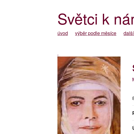
Světci k ná
úvod
výběr podle měsíce
další
-