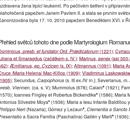
uzdravena žena trpící leukemií. Po pečlivém šetření v přípravné
blahořečená papežem Janem Pavlem II. a stala se prvním světce
Kanonizována byla 17. 10. 2010 papežem Benediktem XVI. v Ř
Přehled světců tohoto dne podle Martyrologium Roman
Dominicus,
presb. et fundator Ord. Prædicatorum
(1221)
;
Cyriac
Iuliana et Smaragdus (začátkem s. IV.)
;
Marinus,
senex
(asi 303-
462)
;
Æmilianus,
ep. Cyzicen
(s. IX)
;
Altmannus (1091)
;
Maria A
Cruce /Maria Helena/ Mac-Killop (1909)
;
Vladimirus Laskowskiw
(1905)
; Secundus,
Carpophorus
(s. III ex./IV in.); Severianus,
m. 
♦
presb. Viennen.
(ca. s. V); Mummolus (678); Caiani
(1921); Fam
♦
(1570); Ioannes Fingley et Robertus Bickendike
(1586); Maria M
♦
Antonius Silvestre Moya
(1936); Maria a Iesu Infante Baldillou y 
♦
Philippo Neri
(Nazaria); Gómez y Lezaun
,
Clementia a Sancto 
♦
Presentatio a Sacra Familia (Paschalina) Gallén y Martí
(1936);