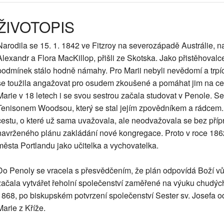
ŽIVOTOPIS
Narodila se 15. 1. 1842 ve Fitzroy na severozápadě Austrálie, na
Alexandr a Flora MacKillop, přišli ze Skotska. Jako přistěhovalce
podmínek stálo hodně námahy. Pro Marii nebyli nevědomí a trpící
se toužila angažovat pro osudem zkoušené a pomáhat jim na ce
Marie v 18 letech i se svou sestrou začala studovat v Penole. 
Tenisonem Woodsou, který se stal jejím zpovědníkem a rádcem.
cestu, o které už sama uvažovala, ale neodvažovala se bez přípr
navrženého plánu zakládání nové kongregace. Proto v roce 1862 
města Portlandu jako učitelka a vychovatelka.
Do Penoly se vracela s přesvědčením, že plán odpovídá Boží vů
začala vytvářet řeholní společenství zaměřené na výuku chudých 
1868, po biskupském potvrzení společenství Sester sv. Josefa od
Marie z Kříže.