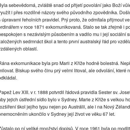
Byla sebevědomá, zvláště snad od přijetí povolání jako Boží vůl
využít i přes rozdílné názory svého původního zpovědníka. Došl
s úpravami řeholních pravidel. Prý proto, že odmítala přijmout v
ordinářem v roce 1871 exkomunikovaná. Stalo se tak zřejmě i po
nespokojen s nezávislým působením a vadilo mu i její sociální 
založených sedmnáct škol a tento první australský řád pro vzdě
vzdálených oblastí.
Rána exkomunikace byla pro Marii z Kříže hodně bolestná. Nepře
milovat. Biskup svého činu prý velmi litoval, ale odvolání, které
odkládal.
Papež Lev XIII. v r. 1888 potvrdil řádová pravidla Sester sv. Jo
aby jejich ústřední sídlo bylo v Sydney. Marie z Kříže s velkou ho
rozšíření škol jejího typu nejen po Austrálii, ale i na Nový Zélan
onemocněním ukončilo v Sydney její život ve věku 67 let.
Zůstalo po ní veliké množství dopisů. V roce 1961 byla po modlit