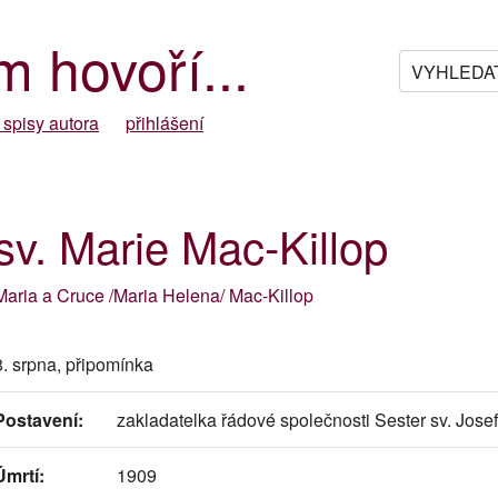
m hovoří...
 spisy autora
přihlášení
sv. Marie Mac-Killop
Maria a Cruce /Maria Helena/ Mac-Killop
8. srpna, připomínka
Postavení:
zakladatelka řádové společnosti Sester sv. Jose
Úmrtí:
1909