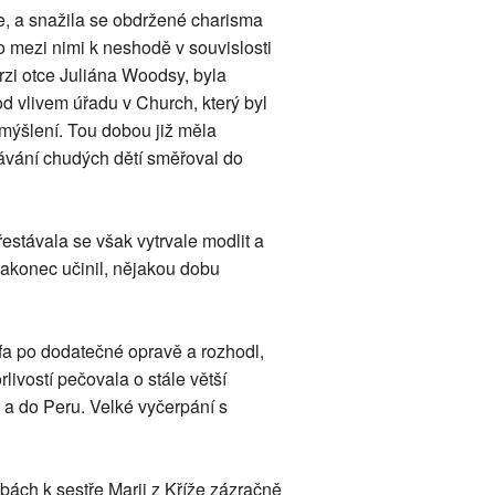
e, a snažila se obdržené charisma
o mezi nimi k neshodě v souvislosti
erzi otce Juliána Woodsy, byla
d vlivem úřadu v Church, který byl
smýšlení. Tou dobou již měla
lávání chudých dětí směřoval do
stávala se však vytrvale modlit a
 nakonec učinil, nějakou dobu
sefa po dodatečné opravě a rozhodl,
rlivostí pečovala o stále větší
d a do Peru. Velké vyčerpání s
bách k sestře Marii z Kříže zázračně