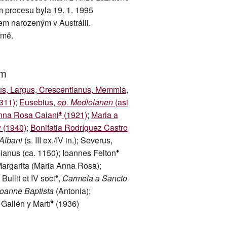
m procesu byla 19. 1. 1995
m narozeným v Austrálii.
ímě.
um
us, Largus, Crescentianus, Memmia,
311)
;
Eusebius,
ep. Mediolanen
(asi
♦
nna Rosa Caiani
(1921)
;
Maria a
 (1940)
;
Bonifatia Rodríguez Castro
Albani
(s. III ex./IV in.); Severus,
♦
ianus (ca. 1150); Ioannes Felton
argarita (Maria Anna Rosa);
♦
Bullit et IV soci
,
Carmela a Sancto
Ioanne Baptista
(Antonia);
♦
 Gallén y Martí
(1936)