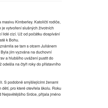
 masivu Kimberley. Katoličtí rodiče,
 je vytvoření slušných životních
 lidé cizí. Už od počátku dospívání
stě k Bohu.
Seznámila se tam s otcem Juliánem
 Byla jím vyzvána na duchovní
av a hlubšího uvážení pustit do
odešla na čtyři roky do přístavního
li. S podobně smýšlejícími ženami
dětí, pro které otevřela školu. Roku
 Nejsvětějšího Srdce, přijala jméno