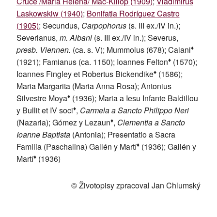
Cruce /Maria Helena/ Mac-Killop (1909)
;
Vladimirus
Laskowskiw (1940)
;
Bonifatia Rodríguez Castro
(1905)
; Secundus,
Carpophorus
(s. III ex./IV in.);
Severianus,
m. Albani
(s. III ex./IV in.); Severus,
♦
presb. Viennen.
(ca. s. V); Mummolus (678); Caiani
♦
(1921); Famianus (ca. 1150); Ioannes Felton
(1570);
♦
Ioannes Fingley et Robertus Bickendike
(1586);
Maria Margarita (Maria Anna Rosa); Antonius
♦
Silvestre Moya
(1936); Maria a Iesu Infante Baldillou
♦
y Bullit et IV soci
,
Carmela a Sancto Philippo Neri
♦
(Nazaria); Gómez y Lezaun
,
Clementia a Sancto
Ioanne Baptista
(Antonia); Presentatio a Sacra
♦
Familia (Paschalina) Gallén y Martí
(1936); Gallén y
♦
Martí
(1936)
© Životopisy zpracoval Jan Chlumský