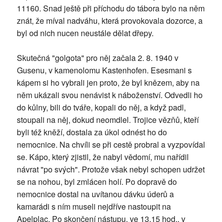
11160. Snad ještě při příchodu do tábora bylo na něm
znát, že míval nadváhu, která provokovala dozorce, a
byl od nich nucen neustále dělat dřepy.
Skutečná "golgota" pro něj začala 2. 8. 1940 v
Gusenu, v kamenolomu Kastenhofen. Esesmani s
kápem si ho vybrali jen proto, že byl knězem, aby na
něm ukázali svou nenávist k náboženství. Odvedli ho
do kůlny, bili do tváře, kopali do něj, a když padl,
stoupali na něj, dokud neomdlel. Trojice vězňů, kteří
byli též kněží, dostala za úkol odnést ho do
nemocnice. Na chvíli se při cestě probral a vyzpovídal
se. Kápo, který zjistil, že nabyl vědomí, mu nařídil
návrat "po svých". Protože však nebyl schopen udržet
se na nohou, byl zmlácen holí. Po dopravě do
nemocnice dostal na uvítanou dávku úderů a
kamarádi s ním museli nejdříve nastoupit na
Apelplac. Po skončení nástupu, ve 13,15 hod., v