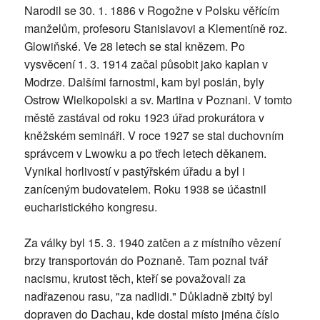
Narodil se 30. 1. 1886 v Rogožne v Polsku věřícím
manželům, profesoru Stanislavovi a Klementíně roz.
Glowiňské. Ve 28 letech se stal knězem. Po
vysvěcení 1. 3. 1914 začal působit jako kaplan v
Modrze. Dalšími farnostmi, kam byl poslán, byly
Ostrow Wielkopolski a sv. Martina v Poznani. V tomto
městě zastával od roku 1923 úřad prokurátora v
kněžském semináři. V roce 1927 se stal duchovním
správcem v Lwowku a po třech letech děkanem.
Vynikal horlivostí v pastýřském úřadu a byl i
zaníceným budovatelem. Roku 1938 se účastnil
eucharistického kongresu.
Za války byl 15. 3. 1940 zatčen a z místního vězení
brzy transportován do Poznaně. Tam poznal tvář
nacismu, krutost těch, kteří se považovali za
nadřazenou rasu, "za nadlidi." Důkladně zbitý byl
dopraven do Dachau, kde dostal místo jména číslo