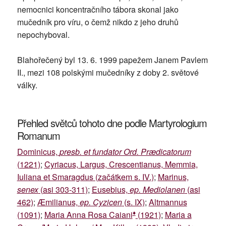
nemocnici koncentračního tábora skonal jako
mučedník pro víru, o čemž nikdo z jeho druhů
nepochyboval.
Blahořečený byl 13. 6. 1999 papežem Janem Pavlem
II., mezi 108 polskými mučedníky z doby 2. světové
války.
Přehled světců tohoto dne podle Martyrologium
Romanum
Dominicus,
presb. et fundator Ord. Prædicatorum
(1221)
;
Cyriacus, Largus, Crescentianus, Memmia,
Iuliana et Smaragdus (začátkem s. IV.)
;
Marinus,
senex
(asi 303-311)
;
Eusebius,
ep. Mediolanen
(asi
462)
;
Æmilianus,
ep. Cyzicen
(s. IX)
;
Altmannus
♦
(1091)
;
Maria Anna Rosa Caiani
(1921)
;
Maria a