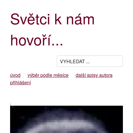
Světci k nám
hovoří...
úvod
výběr podle měsíce
další spisy autora
přihlášení
-