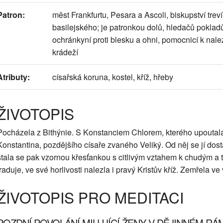
Patron:
měst Frankfurtu, Pesara a Ascoli, biskupství tr
basilejského; je patronkou dolů, hledačů pokladů,
ochránkyní proti blesku a ohni, pomocnicí k nale
krádeží
Atributy:
císařská koruna, kostel, kříž, hřeby
ŽIVOTOPIS
Pocházela z Bithýnie. S Konstanciem Chlorem, kterého upoutal
Konstantina, pozdějšího císaře zvaného Veliký. Od něj se jí dos
stala se pak vzornou křesťankou s citlivým vztahem k chudým a t
traduje, ve své horlivosti nalezla i pravý Kristův kříž. Zemřela 
ŽIVOTOPIS PRO MEDITACI
POZDNÍ POVOLÁNÍ MILUJÍCÍ ŽENY V DĚJINNÉM RÁ