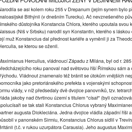
Narodila se asi kolem roku 255 v Drepanum (jejím synem bylo 
maloasijské Bithýnii (v dnešním Turecku). Ač nevznešeného pů
římského důstojníka Konstancia Chlora, kterého upoutala svou k
Naissus (Niš v Srbsku) narodil syn Konstantin, kterého s lásko
její muž Konstancius dal přednost kariéře a vyměnil ji za Theod
Herculia, se kterou se oženil.
Maximianus Herculius, vládnoucí Západu z Milána, byl od r. 285
předcházejícího roku panoval nad světovou říší Římskou sám a o
Východu. Vládnout znamenalo též bránit se útokům vnějších nepřá
pomocníka jako pretoriánského prefekta s vojenskými schopnost
formu vlády, v níž předsedaly dvě dvojice panovníků, tzv. tetrar
vláda jakoby nad čtvrtinou území s titulem "císař" (byli označová
spolucísaři se tak stali Konstancius Chlorus vybraný Maximianem
partner augusta Diokleciána. Jedna dvojice vládla západní říši 
působil v panonském Sirmiu, Konstancius Chlorus sídlil v Trevír
Británii (t.č. v rukou uzurpátora Carausia). Jeho augustus Maximi