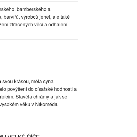
evírského, bamberského a
 barvířů, výrobců jehel, ale také
zení ztracených věcí a odhalení
a svou krásou, měla syna
talo povýšení do císařské hodnosti a
rpícím. Stavěla chrámy a jak se
ve vysokém věku v Nikomédii.
MU VELKÉ ŘÍŠE