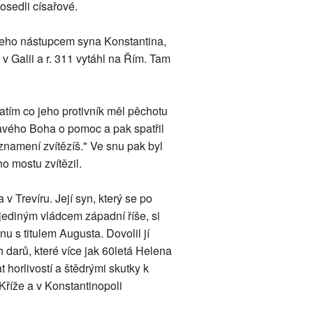
osedli císařové.
 jeho nástupcem syna Konstantina,
 v Galii a r. 311 vytáhl na Řím. Tam
tím co jeho protivník měl pěchotu
ravého Boha o pomoc a pak spatřil
 znamení zvítězíš." Ve snu pak byl
o mostu zvítězil.
Trevíru. Její syn, který se po
 jediným vládcem západní říše, si
nu s titulem Augusta. Dovolil jí
 darů, které více jak 60letá Helena
t horlivostí a štědrými skutky k
Kříže a v Konstantinopoli