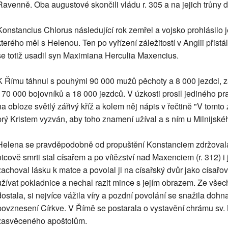
Ravenně. Oba augustové skončili vládu r. 305 a na jejich trůny d
Konstancius Chlorus následující rok zemřel a vojsko prohlásilo
kterého měl s Helenou. Ten po vyřízení záležitostí v Anglii přistál
se totiž usadil syn Maximiana Herculia Maxencius.
K Římu táhnul s pouhými 90 000 mužů pěchoty a 8 000 jezdci, za
170 000 bojovníků a 18 000 jezdců. V úzkosti prosil jediného p
na obloze světlý zářivý kříž a kolem něj nápis v řečtině "V tomto
prý Kristem vyzván, aby toho znamení užíval a s ním u Milnijskéh
Helena se pravděpodobně od propuštění Konstanciem zdržovala v 
otcově smrti stal císařem a po vítězství nad Maxenciem (r. 312) i
zachoval lásku k matce a povolal ji na císařský dvůr jako císařov
užívat pokladnice a nechal razit mince s jejím obrazem. Ze všech
dostala, si nejvíce vážila víry a pozdní povolání se snažila dohna
povznesení Církve. V Římě se postarala o vystavění chrámu sv. 
zasvěceného apoštolům.