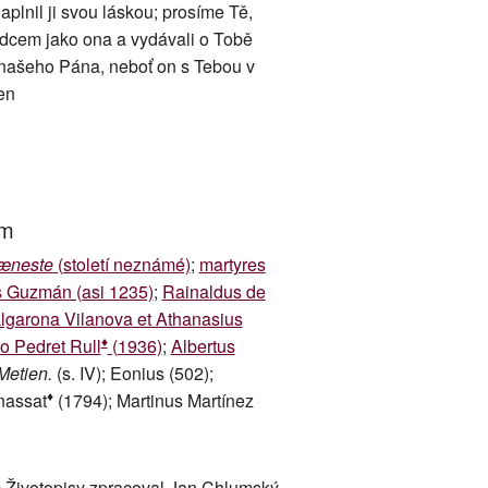
plnil ji svou láskou; prosíme Tě,
srdcem jako ona a vydávali o Tobě
, našeho Pána, neboť on s Tebou v
en
um
æneste
(století neznámé)
;
martyres
 Guzmán (asi 1235)
;
Rainaldus de
lgarona Vilanova et Athanasius
♦
o Pedret Rull
(1936)
;
Albertus
Metien.
(s. IV); Eonius (502);
♦
nassat
(1794); Martinus Martínez
 Životopisy zpracoval Jan Chlumský