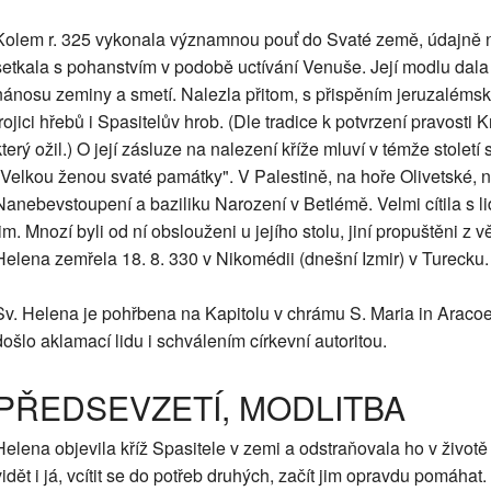
Kolem r. 325 vykonala významnou pouť do Svaté země, údajně na
setkala s pohanstvím v podobě uctívání Venuše. Její modlu dala z
nánosu zeminy a smetí. Nalezla přitom, s přispěním jeruzalémské
trojici hřebů i Spasitelův hrob. (Dle tradice k potvrzení pravosti
který ožil.) O její zásluze na nalezení kříže mluví v témže stolet
"Velkou ženou svaté památky". V Palestině, na hoře Olivetské, n
Nanebevstoupení a baziliku Narození v Betlémě. Velmi cítila s li
jim. Mnozí byli od ní obslouženi u jejího stolu, jiní propuštěni z
Helena zemřela 18. 8. 330 v Nikomédii (dnešní Izmir) v Turecku.
Sv. Helena je pohřbena na Kapitolu v chrámu S. Maria in Aracoeli
došlo aklamací lidu i schválením církevní autoritou.
PŘEDSEVZETÍ, MODLITBA
Helena objevila kříž Spasitele v zemi a odstraňovala ho v život
vidět i já, vcítit se do potřeb druhých, začít jim opravdu pomáhat.