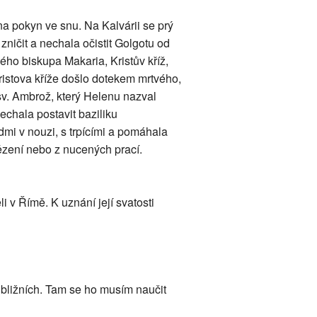
 pokyn ve snu. Na Kalvárii se prý
ničit a nechala očistit Golgotu od
ho biskupa Makaria, Kristův kříž,
 Kristova kříže došlo dotekem mrtvého,
í sv. Ambrož, který Helenu nazval
echala postavit baziliku
dmi v nouzi, s trpícími a pomáhala
 vězení nebo z nucených prací.
 v Římě. K uznání její svatosti
ě bližních. Tam se ho musím naučit