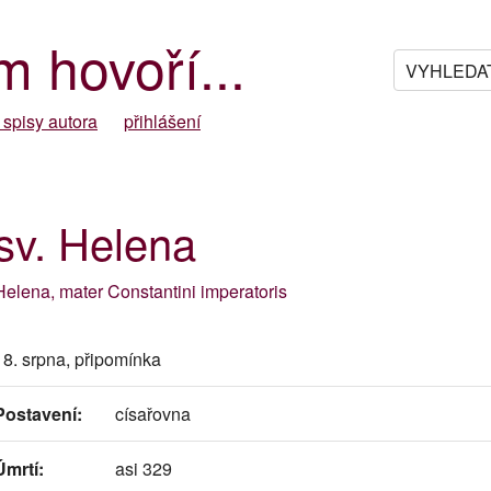
m hovoří...
 spisy autora
přihlášení
sv. Helena
Helena, mater Constantini imperatoris
18. srpna, připomínka
Postavení:
císařovna
Úmrtí:
asi 329