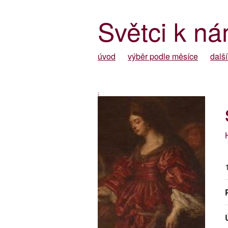
Světci k ná
úvod
výběr podle měsíce
další
-