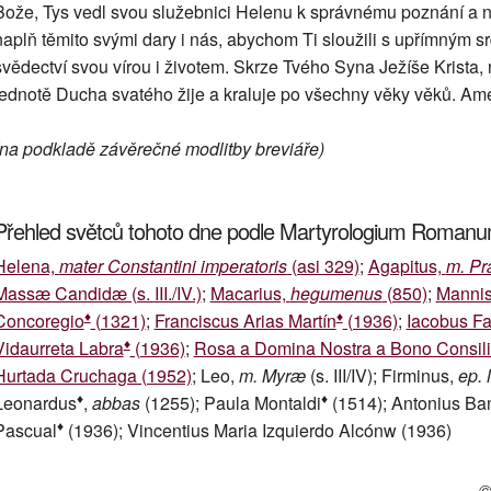
Bože, Tys vedl svou služebnici Helenu k správnému poznání a na
naplň těmito svými dary i nás, abychom Ti sloužili s upřímným 
svědectví svou vírou i životem. Skrze Tvého Syna Ježíše Krista
jednotě Ducha svatého žije a kraluje po všechny věky věků. Am
(na podkladě závěrečné modlitby breviáře)
Přehled světců tohoto dne podle Martyrologium Roman
Helena,
mater Constantini imperatoris
(asi 329)
;
Agapitus,
m. Pr
Massæ Candidæ (s. III./IV.)
;
Macarius,
hegumenus
(850)
;
Mannis
♦
♦
Concoregio
(1321)
;
Franciscus Arias Martín
(1936)
;
Iacobus Fa
♦
Vidaurreta Labra
(1936)
;
Rosa a Domina Nostra a Bono Consili
Hurtada Cruchaga (1952)
; Leo,
m. Myræ
(s. III/IV); Firminus,
ep. 
♦
♦
Leonardus
,
abbas
(1255); Paula Montaldi
(1514); Antonius Ba
♦
Pascual
(1936); Vincentius Maria Izquierdo Alcónw (1936)
©