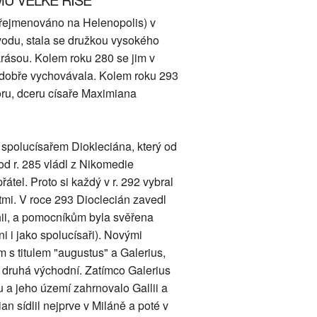
přejmenováno na Helenopolis) v
vodu, stala se družkou vysokého
rásou. Kolem roku 280 se jim v
u dobře vychovávala. Kolem roku 293
oru, dceru císaře Maximiana
 spolucísařem Diokleciána, který od
d r. 285 vládl z Nikomedie
tel. Proto si každý v r. 292 vybral
mi. V roce 293 Dioclecián zavedl
chii, a pomocníkům byla svěřena
ni i jako spolucísaři). Novými
 s titulem "augustus" a Galerius,
a druhá východní. Zatímco Galerius
u a jeho území zahrnovalo Gallii a
an sídlil nejprve v Miláně a poté v