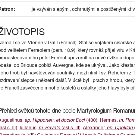
Patron:
je vzýván slepými, ochrnutými a postiženými kři
ŽIVOTOPIS
Narodil se ve Vienne v Galii (Francii). Stal se vojákem císařské
pod velitelem Ferreolem (pam. 18.9), který rovněž přijal víru v K
pronásledování ho přítel Ferreol upozornil na nové riziko a doporu
odešel do Brioude poblíž Auvergne, kde se ukrýval. Jako křesťa
Jeho hrob byl navštěvován poutníky, mezi nimi i sv. Řehořem z
uzdravení slepce i některá další. V úctě byl i prach z hrobu, který
ve Francii zasvěceno mnoho kostelů a ostatky jeho hlavy byly 
Přehled světců tohoto dne podle Martyrologium Roman
Augustinus,
ep. Hipponen. et doctor Eccl
(430)
;
Hermes,
m. Ro
asi s. III)
;
Iulianus,
m. Brivate
(asi s. III)
;
Alexander,
ep. Cpolitan
(
lorentina (s. VII)
;
Gulielmus Dean et VII socii: Gulielmus Gunter