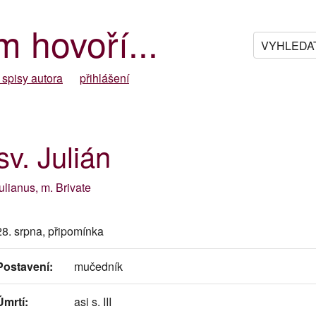
m hovoří...
 spisy autora
přihlášení
sv. Julián
Iulianus, m. Brivate
28. srpna, připomínka
Postavení:
mučedník
Úmrtí:
asi s. III