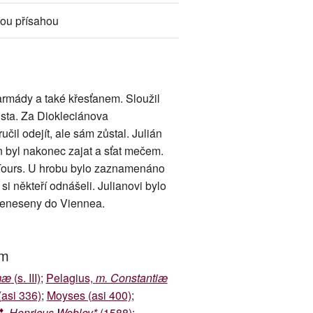
vou přísahou
 armády a také křesťanem. Sloužil
rista. Za Diokleciánova
čil odejít, ale sám zůstal. Julián
n byl nakonec zajat a sťat mečem.
 Tours. U hrobu bylo zaznamenáno
 si někteří odnášeli. Julianovi bylo
přeneseny do Viennea.
um
mæ
(s. III)
;
Pelagius,
m. Constantiæ
asi 336)
;
Moyses (asi 400)
;
♦
,
Henricus Webley*
(1588)
;