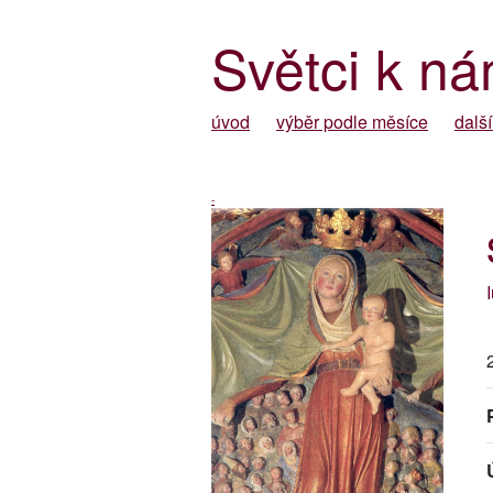
Světci k ná
úvod
výběr podle měsíce
další
-