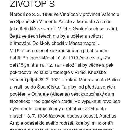
ŽIVOTOPIS
Narodil se 3. 2. 1896 ve Vinalesa v provincii Valencie
ve Španělsku Vincentu Ample a Manuele Alcaide
jako třetí dítě ze sedmi. V jeho životopisech se uvádí,
že již ve třech letech mu byla udělena svátost
biřmování. Do školy chodil v Massamagrell.
V 16 letech odešel ke kapucínům a přijal řeholní
hábit. Po roce skládal 10. 8. 1913 časné sliby. Za
další čtyři léta 18. 12. 1917 složil sliby věčné a pak
pokračoval ve studiu teologie v Římě. Kněžské
svěcení přijal 26. 3. 1921 z rukou Mons. Josefa Palice
a vrátil se do Španělska. Tam byl od představených
pověřen v Orihuele (Alicante) vést kapucínský dům
filozoficko - teologických studií. Po vypuknutí revoluce
byly řeholní domy ničeny a řeholníci z Orihuela
museli 13. 7. 1936 řádovou budovu opustit. Aurelius
Ample odešel do svého rodiště, kde byl milicionáři