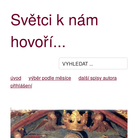
Světci k nám
hovoří...
úvod
výběr podle měsíce
další spisy autora
přihlášení
-