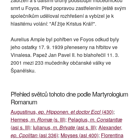
zadržen a s dalšími druhy podstoupil mučednickou
smrt u Foyos. Před popravou zastřelením ještě svým
společníkům uděloval rozhřešení a vybízel je k
hlasitému volání: "Ať žije Kristus Král!".
Aurelius Ample byl pohřben ve Foyos odkud byly
jeho ostatky 17. 9. 1939 přeneseny na hřbitov ve
Vinalesa. Papež Jan Pavel II. ho blahořečil 11. 3.
2001 mezi 233 mučedníky občanské války ve
Španělsku.
Přehled světců tohoto dne podle Martyrologium
Romanum
Augustinus,
ep. Hipponen. et doctor Eccl
(430)
;
Hermes,
m. Romæ
(s. III)
;
Pelagius,
m. Constantiæ
(asi s. III)
;
Iulianus,
m. Brivate
(asi s. III)
;
Alexander,
ep. Cpolitan
(asi 336)
;
Moyses (asi 400)
;
Florentina