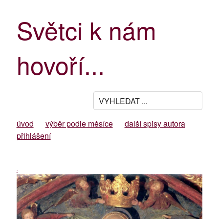
Světci k nám
hovoří...
úvod
výběr podle měsíce
další spisy autora
přihlášení
-