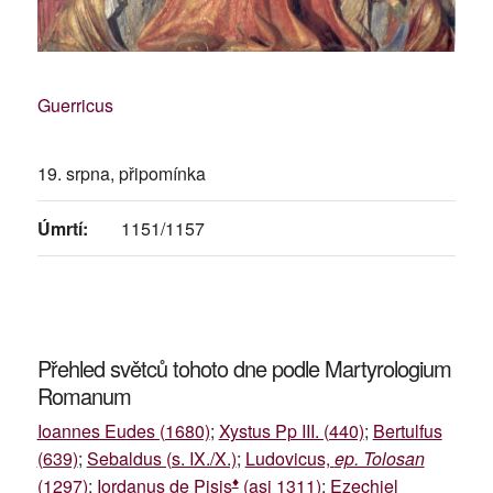
Guerricus
19. srpna, připomínka
Úmrtí:
1151/1157
Přehled světců tohoto dne podle Martyrologium
Romanum
Ioannes Eudes (1680)
;
Xystus Pp III. (440)
;
Bertulfus
(639)
;
Sebaldus (s. IX./X.)
;
Ludovicus,
ep. Tolosan
♦
(1297)
;
Iordanus de Pisis
(asi 1311)
;
Ezechiel