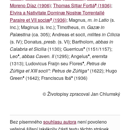
♦
Moreno Díaz (1906)
;
Thomas Sitjar Fortiá
(1936)
;
Elvira a Nativitate Dominæ Nostræ Torrentallé
♦
Paraire et VII sociæ
(1936)
; Magnus,
m. in Latio
(s.
inc.); Maginus (s. inc.); Timotheus,
m. Gazæ in
Palæstina
(ca. 305); Andreas et socii,
milites in Cilicia
(s. IV); Donatus,
presb.
(s. VI); Bartholom,
abbas in
♦
Calabria et Sicilia
(1130); Guerricus
(1151/1157);
♦
♦
Leo
,
abbas Caven. II
(1295); Angelus
,
eremita
♦
(1313); Ludovicus Fraijn seu Flores
,
Petrus de
Zúñiga et XIII socii*: Petrus de Zúñiga*
(1622); Hugo
♦
♦
Green
(1642); Franciscus Ibá
(1936)
© Životopisy zpracoval Jan Chlumský
Bez písemného
souhlasu autora
není povoleno
veřejné šíření jakékoliv části textu těchto stránek