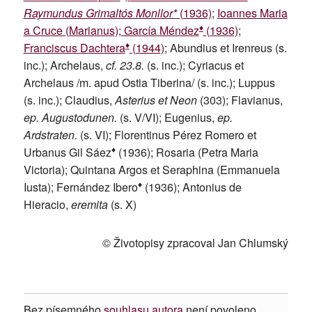
Raymundus Grimaltós Monllor*
(1936)
;
Ioannes Maria
♦
a Cruce (Marianus); García Méndez
(1936)
;
♦
Franciscus Dachtera
(1944)
; Abundius et Irenreus (s.
inc.); Archelaus,
cf. 23.8.
(s. inc.); Cyriacus et
Archelaus /m. apud Ostia Tiberina/ (s. inc.); Luppus
(s. inc.); Claudius,
Asterius et Neon
(303); Flavianus,
ep. Augustodunen.
(s. V/VI); Eugenius,
ep.
Ardstraten.
(s. VI); Florentinus Pérez Romero et
♦
Urbanus Gil Sáez
(1936); Rosaria (Petra Maria
Victoria); Quintana Argos et Seraphina (Emmanuela
♦
Iusta); Fernández Ibero
(1936); Antonius de
Hieracio,
eremita
(s. X)
© Životopisy zpracoval Jan Chlumský
Bez písemného
souhlasu autora
není povoleno