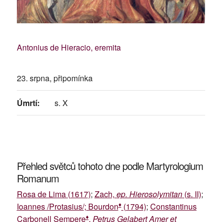
Antonius de Hieracio, eremita
23. srpna, připomínka
Úmrtí:
s. X
Přehled světců tohoto dne podle Martyrologium
Romanum
Rosa de Lima (1617)
;
Zach,
ep. Hierosolymitan
(s. II)
;
♦
Ioannes /Protasius/; Bourdon
(1794)
;
Constantinus
♦
Carbonell Sempere
,
Petrus Gelabert Amer et