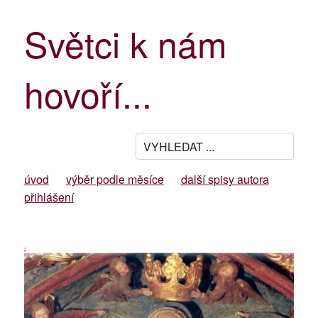
Světci k nám
hovoří...
úvod
výběr podle měsíce
další spisy autora
přihlášení
-