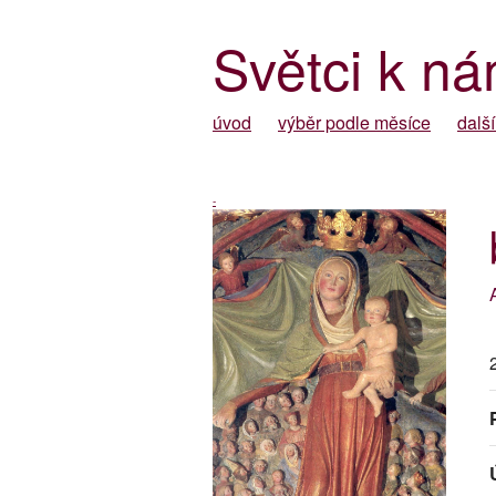
Světci k ná
úvod
výběr podle měsíce
další
-