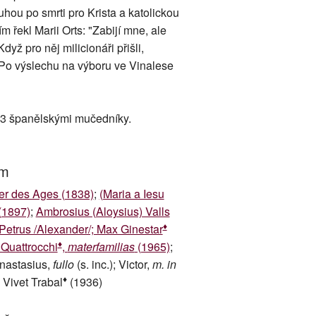
hou po smrti pro Krista a katolickou
 řekl Marii Orts: "Zabijí mne, ale
dyž pro něj milicionáři přišli,
. Po výslechu na výboru ve Vinalese
33 španělskými mučedníky.
um
er des Ages (1838)
;
(Maria a Iesu
 (1897)
;
Ambrosius (Aloysius) Valls
♦
Petrus /Alexander/; Max Ginestar
♦
Quattrocchi
,
materfamilias
(1965)
;
Anastasius,
fullo
(s. inc.); Victor,
m. in
♦
x Vivet Trabal
(1936)