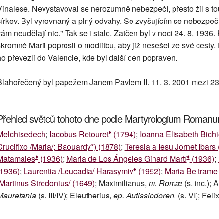
Vinalese. Nevystavoval se nerozumně nebezpečí, přesto žil s tou
církev. Byl vyrovnaný a plný odvahy. Se zvyšujícím se nebezpečím
vám neudělají nic." Tak se i stalo. Zatčen byl v noci 24. 8. 1936. K
skromně Marii poprosil o modlitbu, aby již nesešel ze své cesty
ho převezli do Valencie, kde byl další den popraven.
Blahořečený byl papežem Janem Pavlem II. 11. 3. 2001 mezi 2
Přehled světců tohoto dne podle Martyrologium Roman
♦
Melchisedech
;
Iacobus Retouret
(1794)
;
Ioanna Elisabeth Bichi
Crucifixo /Maria/; Baouardy*) (1878)
;
Teresia a Iesu Jornet Ibars
♦
♦
Matamales
(1936)
;
Maria de Los Ángeles Ginard Martí
(1936)
;
♦
(1936)
;
Laurentia /Leucadia/ Harasymiv
(1952)
;
Maria Beltrame 
/Martinus Stredonius/ (1649)
; Maximilianus,
m. Romæ
(s. inc.); 
Mauretania
(s. III/IV); Eleutherius,
ep. Autissiodoren.
(s. VI); Feli