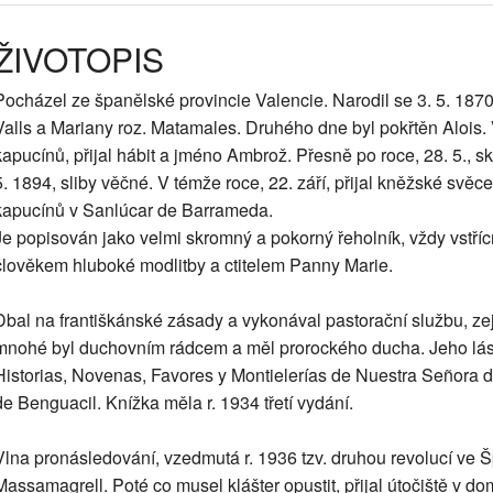
ŽIVOTOPIS
Pocházel ze španělské provincie Valencie. Narodil se 3. 5. 187
Valls a Mariany roz. Matamales. Druhého dne byl pokřtěn Alois. 
kapucínů, přijal hábit a jméno Ambrož. Přesně po roce, 28. 5., sklá
5. 1894, sliby věčné. V témže roce, 22. září, přijal kněžské svěce
kapucínů v Sanlúcar de Barrameda.
Je popisován jako velmi skromný a pokorný řeholník, vždy vstř
člověkem hluboké modlitby a ctitelem Panny Marie.
Dbal na františkánské zásady a vykonával pastorační službu, ze
mnohé byl duchovním rádcem a měl prorockého ducha. Jeho lásk
Historias, Novenas, Favores y Montielerías de Nuestra Señora d
de Benguacil. Knížka měla r. 1934 třetí vydání.
Vlna pronásledování, vzedmutá r. 1936 tzv. druhou revolucí ve Šp
Massamagrell. Poté co musel klášter opustit, přijal útočiště v do