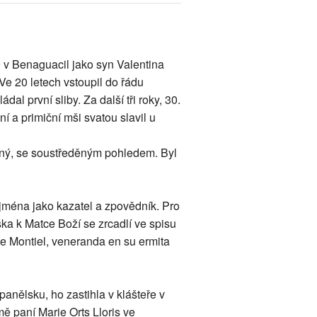
0 v Benaguacil jako syn Valentina
Ve 20 letech vstoupil do řádu
dal první sliby. Za další tři roky, 30.
ní a primiční mši svatou slavil u
ícný, se soustředěným pohledem. Byl
jména jako kazatel a zpovědník. Pro
a k Matce Boží se zrcadlí ve spisu
e Montiel, veneranda en su ermita
anělsku, ho zastihla v klášteře v
mě paní Marie Orts Lloris ve