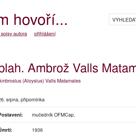
m hovoří...
 spisy autora
přihlášení
blah. Ambrož Valls Mata
Ambrosius (Aloysius) Valls Matamales
26. srpna, připomínka
Postavení:
mučedník OFMCap.
Úmrtí:
1936