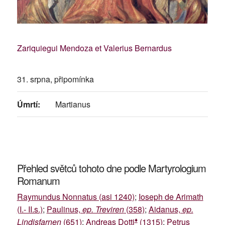
Zariquiegui Mendoza et Valerius Bernardus
31. srpna, připomínka
Úmrtí:
Martianus
Přehled světců tohoto dne podle Martyrologium
Romanum
Raymundus Nonnatus (asi 1240)
;
Ioseph de Arimath
(I.- II.s.)
;
Paulinus,
ep. Treviren
(358)
;
Aidanus,
ep.
♦
Lindisfarnen
(651)
;
Andreas Dotti
(1315)
;
Petrus