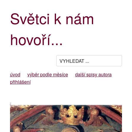
Světci k nám
hovoří...
úvod
výběr podle měsíce
další spisy autora
přihlášení
-