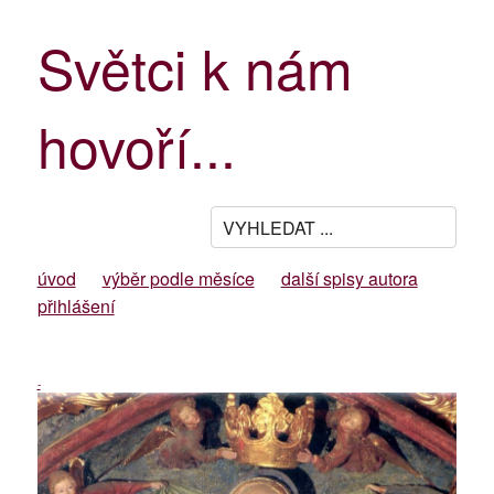
Světci k nám
hovoří...
úvod
výběr podle měsíce
další spisy autora
přihlášení
-