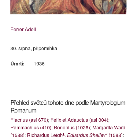
Ferrer Adell
30. srpna, připomínka
Úmrtí:
1936
Přehled světců tohoto dne podle Martyrologium
Romanum
Fiacrius (asi 670)
;
Felix et Adauctus (asi 304)
;
Pammachius (410)
;
Bononius (1026)
;
Margarita Ward
♦
(1588)
;
Richardus Leigh
,
Eduardus Shelley*
(1588)
;