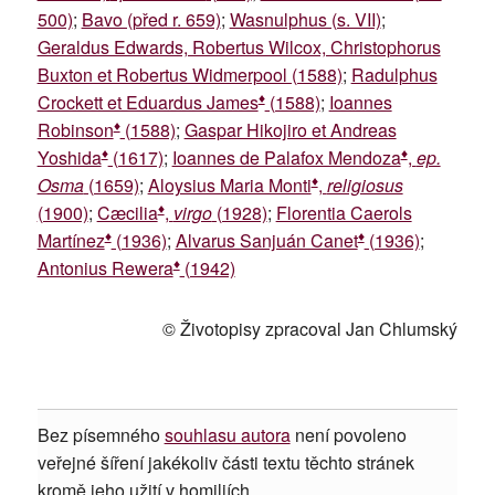
500)
;
Bavo (před r. 659)
;
Wasnulphus (s. VII)
;
Geraldus Edwards, Robertus Wilcox, Christophorus
Buxton et Robertus Widmerpool (1588)
;
Radulphus
♦
Crockett et Eduardus James
(1588)
;
Ioannes
♦
Robinson
(1588)
;
Gaspar Hikojiro et Andreas
♦
♦
Yoshida
(1617)
;
Ioannes de Palafox Mendoza
,
ep.
♦
Osma
(1659)
;
Aloysius Maria Monti
,
religiosus
♦
(1900)
;
Cæcilia
,
virgo
(1928)
;
Florentia Caerols
♦
♦
Martínez
(1936)
;
Alvarus Sanjuán Canet
(1936)
;
♦
Antonius Rewera
(1942)
© Životopisy zpracoval Jan Chlumský
Bez písemného
souhlasu autora
není povoleno
veřejné šíření jakékoliv části textu těchto stránek
kromě jeho užití v homiliích.