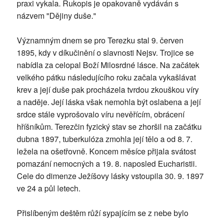
praxi vykala. Rukopis je opakovaně vydáván s
názvem "Dějiny duše."
Významným dnem se pro Terezku stal 9. červen
1895, kdy v díkučinění o slavnosti Nejsv. Trojice se
nabídla za celopal Boží Milosrdné lásce. Na začátek
velkého pátku následujícího roku začala vykašlávat
krev a její duše pak procházela tvrdou zkouškou víry
a naděje. Její láska však nemohla být oslabena a její
srdce stále vyprošovalo víru nevěřícím, obrácení
hříšníkům. Terezčin fyzický stav se zhoršil na začátku
dubna 1897, tuberkulóza zmohla její tělo a od 8. 7.
ležela na ošetřovně. Koncem měsíce přijala svátost
pomazání nemocných a 19. 8. naposled Eucharistii.
Cele do dimenze Ježíšovy lásky vstoupila 30. 9. 1897
ve 24 a půl letech.
Přislíbeným deštěm růží sypajícím se z nebe bylo