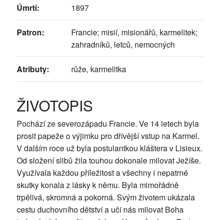
Úmrtí:
1897
Patron:
Francie; misií, misionářů, karmelitek;
zahradníků, letců, nemocných
Atributy:
růže, karmelitka
ŽIVOTOPIS
Pochází ze severozápadu Francie. Ve 14 letech byla
prosit papeže o výjimku pro dřívější vstup na Karmel.
V dalším roce už byla postulantkou kláštera v Lisieux.
Od složení slibů žila touhou dokonale milovat Ježíše.
Využívala každou příležitost a všechny i nepatrné
skutky konala z lásky k němu. Byla mimořádně
trpělivá, skromná a pokorná. Svým životem ukázala
cestu duchovního dětství a učí nás milovat Boha