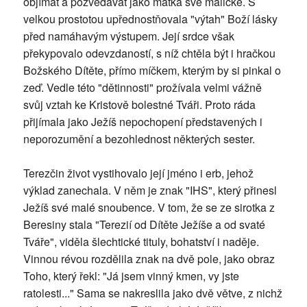
objímat a pozvedávat jako matka své maličké. S
velkou prostotou upřednostňovala "výtah" Boží lásky
před namáhavým výstupem. Její srdce však
překypovalo odevzdaností, s níž chtěla být i hračkou
Božského Dítěte, přímo míčkem, kterým by si pinkal o
zeď. Vedle této "dětinnosti" prožívala velmi vážně
svůj vztah ke Kristově bolestné Tváři. Proto ráda
přijímala jako Ježíš nepochopení představených i
neporozumění a bezohlednost některých sester.
Terezčin život vystihovalo její jméno i erb, jehož
výklad zanechala. V něm je znak "IHS", který přinesl
Ježíš své malé snoubence. V tom, že se ze sirotka z
Beresiny stala "Terezií od Dítěte Ježíše a od svaté
Tváře", viděla šlechtické tituly, bohatství i naděje.
Vinnou révou rozdělila znak na dvě pole, jako obraz
Toho, který řekl: "Já jsem vinný kmen, vy jste
ratolesti..." Sama se nakreslila jako dvě větve, z nichž