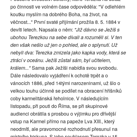
po činnosti ve volném čase odpověděla: "V odlehlém
koutku myslím na dobrého Boha, na život, na
věčnost..." První svaté přijímání prožila 8. 5. 1884 v
devíti letech. Napsala o něm:
"Již dávno se Ježíš s
ubohou Terezkou na sebe dívali a rozuměli si. V ten
den však nešlo už jen o pohled, ale o splynutí. Už
nebyli dva: Terezka zmizela jako kapka vody, která se
ztrácí v oceánu. Ježíš zůstal sám, byl učitelem,
králem..."
Sama pak Ježíši nabídla svou svobodu.
Dále následovalo vyjádření k ochotě trpět a o
vánocích 1886, před 14tými narozeninami, už šlo o
velkou touhu účinně se podílet na obracení hříšníků
coby karmelitánská řeholnice. V následujícím
listopadu, při pouti do Říma, se při skupinové
audienci obrátila s prosbou o výjimku pro dřívější
vstup na Karmel přímo na papeže Lva XIII., který
neodmítl, ale pravomocné rozhodnutí přesunul na
místního biskupa. S jeho souhlasem Terezka v 15