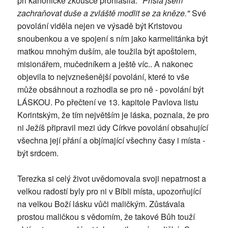
při kanonické zkoušce prohlásila:
"Přišla jsem
zachraňovat duše a zvláště modlit se za kněze."
Své
povolání viděla nejen ve výsadě být Kristovou
snoubenkou a ve spojení s ním jako karmelitánka být
matkou mnohým duším, ale toužila být apoštolem,
misionářem, mučedníkem a ještě víc.. A nakonec
objevila to nejvznešenější povolání, které to vše
může obsáhnout a rozhodla se pro ně - povolání být
LÁSKOU. Po přečtení ve 13. kapitole Pavlova listu
Korintským, že tím největším je láska, poznala, že pro
ni Ježíš připravil mezi údy Církve povolání obsahující
všechna její přání a objímající všechny časy i místa -
být srdcem.
Terezka si celý život uvědomovala svoji nepatrnost a
velkou radostí byly pro ni v Bibli místa, upozorňující
na velkou Boží lásku vůči maličkým. Zůstávala
prostou maličkou s vědomím, že takové Bůh touží