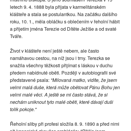
letech 9. 4. 1888 byla přijata v karmelitánském
klášteře a stala se postulantkou. Na začátku dalšího
roku, 10. 1., měla obláčku s oblečením v řeholní hábit
a přijetím jména Terezie od Dítěte Ježíše a od svaté
Tváře.
Život v klášteře není ještě nebem, ale často
namáhavou cestou, na níž jsou i trny. Terezka se
snažila všechny těžkosti přijímat s láskou v duchu
předem nabídnuté oběti. Později v autobiografii své
představené psala:
"Milovaná matko, vidíte, že jsem
velmi malá duše, která může obětovat Pánu Bohu jen
velmi malé věci. A ještě se mi často stává, že si
nechám uniknout tyto malé oběti, které dávají duši
tolik pokoje."
Řeholní sliby při profesi složila 8. 9. 1890 a před nimi