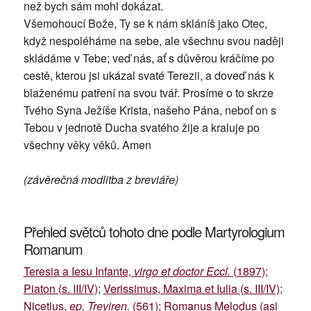
než bych sám mohl dokázat.
Všemohoucí Bože, Ty se k nám skláníš jako Otec,
když nespoléháme na sebe, ale všechnu svou naději
skládáme v Tebe; veď nás, ať s důvěrou kráčíme po
cestě, kterou jsi ukázal svaté Terezii, a doveď nás k
blaženému patření na svou tvář. Prosíme o to skrze
Tvého Syna Ježíše Krista, našeho Pána, neboť on s
Tebou v jednotě Ducha svatého žije a kraluje po
všechny věky věků. Amen
(závěrečná modlitba z breviáře)
Přehled světců tohoto dne podle Martyrologium
Romanum
Teresia a Iesu Infante,
virgo et doctor Eccl.
(1897)
;
Piaton (s. III/IV)
;
Verissimus, Maxima et Iulia (s. III/IV)
;
Nicetius,
ep. Treviren.
(561)
;
Romanus Melodus (asi