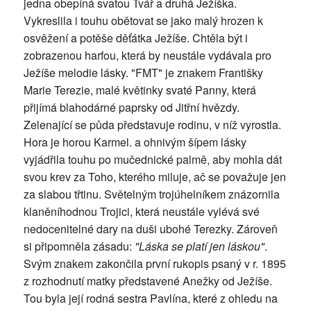
jedna obepíná svatou Tvář a druhá Ježíška.
Vykreslila i touhu obětovat se jako malý hrozen k
osvěžení a potěše děťátka Ježíše. Chtěla být i
zobrazenou harfou, která by neustále vydávala pro
Ježíše melodie lásky. "FMT" je znakem Františky
Marie Terezie, malé květinky svaté Panny, která
přijímá blahodárné paprsky od Jitřní hvězdy.
Zelenající se půda představuje rodinu, v níž vyrostla.
Hora je horou Karmel. a ohnivým šípem lásky
vyjádřila touhu po mučednické palmě, aby mohla dát
svou krev za Toho, kterého miluje, ač se považuje jen
za slabou třtinu. Světelným trojúhelníkem znázornila
klaněníhodnou Trojici, která neustále vylévá své
nedocenitelné dary na duši ubohé Terezky. Zároveň
si připomněla zásadu:
"Láska se platí jen láskou"
.
Svým znakem zakončila první rukopis psaný v r. 1895
z rozhodnutí matky představené Anežky od Ježíše.
Tou byla její rodná sestra Pavlína, které z ohledu na