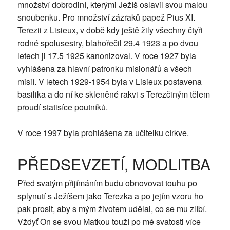
množství dobrodiní, kterými Ježíš oslavil svou malou
snoubenku. Pro množství zázraků papež Pius XI.
Terezii z Lisieux, v době kdy ještě žily všechny čtyři
rodné spolusestry, blahořečil 29.4 1923 a po dvou
letech ji 17.5 1925 kanonizoval. V roce 1927 byla
vyhlášena za hlavní patronku misionářů a všech
misií. V letech 1929-1954 byla v Lisieux postavena
basilika a do ní ke skleněné rakvi s Terezčiným tělem
proudí statisíce poutníků.
V roce 1997 byla prohlášena za učitelku církve.
PŘEDSEVZETÍ, MODLITBA
Před svatým přijímáním budu obnovovat touhu po
splynutí s Ježíšem jako Terezka a po jejím vzoru ho
pak prosit, aby s mým životem udělal, co se mu zlíbí.
Vždyť On se svou Matkou touží po mé svatosti více