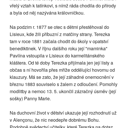
vřelý vztah k tatínkovi, s nímž ráda chodila do přírody
a byla od něj nazývána královničkou.
Na podzim r. 1877 se otec s dětmi přestěhoval do
Lisieux, kde žili příbuzní z matčiny strany. Terezka
tam v roce 1881 začala chodit do školy v opatství
benediktinek. V říjnu dalšího roku její "maminka"
Pavlína vstoupila v Lisieux do karmelitánského
kláštera. Od té doby Terezka přijímala jen její listy a
občas s ní hovořila přes mříže oddělující hovornu od
klauzury. Má se zato, že její záhadné onemocnění v
březnu 1883 souviselo s žalem z odloučení. Pomohly
modlitby a nemoc 13. 5. ukončil zázračný úsměv (její
sošky) Panny Marie.
Na duchovní život v dětství ukazuje její rozhodnutí už
v Alençonu, že nic neodepře dobrému Bohu.
Podobně svědectví učitelky, které Terezka na dotaz