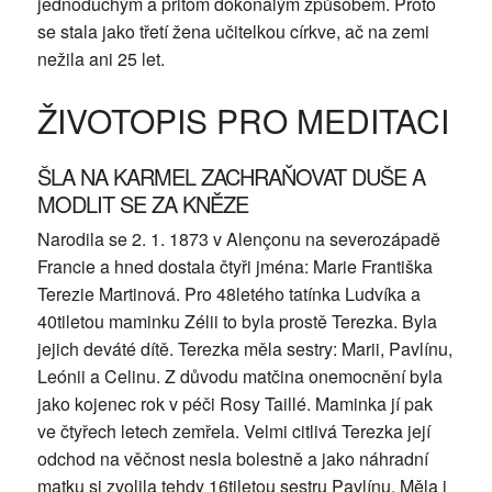
jednoduchým a přitom dokonalým způsobem. Proto
se stala jako třetí žena učitelkou církve, ač na zemi
nežila ani 25 let.
ŽIVOTOPIS PRO MEDITACI
ŠLA NA KARMEL ZACHRAŇOVAT DUŠE A
MODLIT SE ZA KNĚZE
Narodila se 2. 1. 1873 v Alençonu na severozápadě
Francie a hned dostala čtyři jména: Marie Františka
Terezie Martinová. Pro 48letého tatínka Ludvíka a
40tiletou maminku Zélii to byla prostě Terezka. Byla
jejich deváté dítě. Terezka měla sestry: Marii, Pavlínu,
Leónii a Celinu. Z důvodu matčina onemocnění byla
jako kojenec rok v péči Rosy Taillé. Maminka jí pak
ve čtyřech letech zemřela. Velmi citlivá Terezka její
odchod na věčnost nesla bolestně a jako náhradní
matku si zvolila tehdy 16tiletou sestru Pavlínu. Měla i