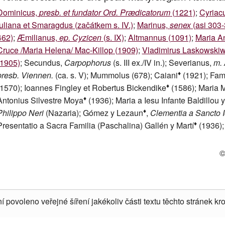
Dominicus,
presb. et fundator Ord. Prædicatorum
(1221)
;
Cyriac
Iuliana et Smaragdus (začátkem s. IV.)
;
Marinus,
senex
(asi 303-
462)
;
Æmilianus,
ep. Cyzicen
(s. IX)
;
Altmannus (1091)
;
Maria A
Cruce /Maria Helena/ Mac-Killop (1909)
;
Vladimirus Laskowskiw
(1905)
; Secundus,
Carpophorus
(s. III ex./IV in.); Severianus,
m. 
♦
presb. Viennen.
(ca. s. V); Mummolus (678); Caiani
(1921); Fam
♦
(1570); Ioannes Fingley et Robertus Bickendike
(1586); Maria M
♦
Antonius Silvestre Moya
(1936); Maria a Iesu Infante Baldillou y 
♦
Philippo Neri
(Nazaria); Gómez y Lezaun
,
Clementia a Sancto 
♦
Presentatio a Sacra Familia (Paschalina) Gallén y Martí
(1936);
©
í povoleno veřejné šíření jakékoliv části textu těchto stránek kro