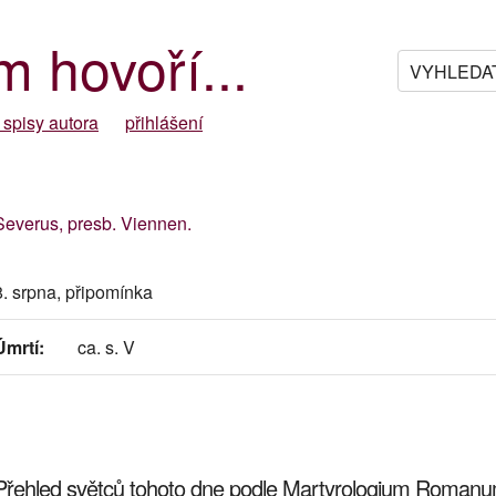
m hovoří...
 spisy autora
přihlášení
Severus, presb. Viennen.
8. srpna, připomínka
Úmrtí:
ca. s. V
Přehled světců tohoto dne podle Martyrologium Roman