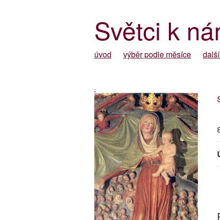
Světci k ná
úvod
výběr podle měsíce
další
-