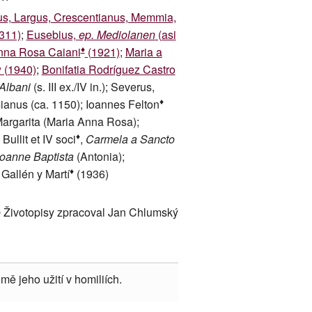
us, Largus, Crescentianus, Memmia,
311)
;
Eusebius,
ep. Mediolanen
(asi
♦
nna Rosa Caiani
(1921)
;
Maria a
 (1940)
;
Bonifatia Rodríguez Castro
Albani
(s. III ex./IV in.); Severus,
♦
ianus (ca. 1150); Ioannes Felton
argarita (Maria Anna Rosa);
♦
Bullit et IV soci
,
Carmela a Sancto
Ioanne Baptista
(Antonia);
♦
 Gallén y Martí
(1936)
 Životopisy zpracoval Jan Chlumský
mě jeho užití v homiliích.