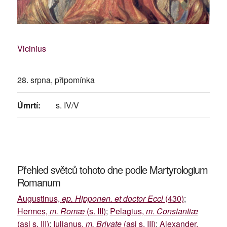
Vicinius
28. srpna, připomínka
Úmrtí:
s. IV/V
Přehled světců tohoto dne podle Martyrologium
Romanum
Augustinus,
ep. Hipponen. et doctor Eccl
(430)
;
Hermes,
m. Romæ
(s. III)
;
Pelagius,
m. Constantiæ
(asi s. III)
;
Iulianus,
m. Brivate
(asi s. III)
;
Alexander,