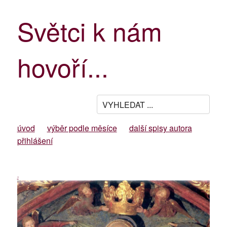
Světci k nám
hovoří...
úvod
výběr podle měsíce
další spisy autora
přihlášení
-