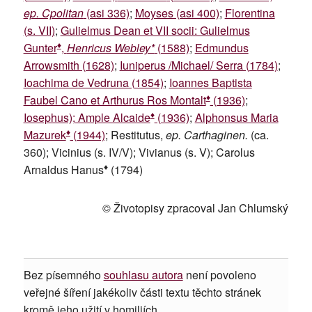
ep. Cpolitan
(asi 336)
;
Moyses (asi 400)
;
Florentina
(s. VII)
;
Gulielmus Dean et VII socii: Gulielmus
♦
Gunter
,
Henricus Webley*
(1588)
;
Edmundus
Arrowsmith (1628)
;
Iuniperus /Michael/ Serra (1784)
;
Ioachima de Vedruna (1854)
;
Ioannes Baptista
♦
Faubel Cano et Arthurus Ros Montalt
(1936)
;
♦
Iosephus); Ample Alcaide
(1936)
;
Alphonsus Maria
♦
Mazurek
(1944)
; Restitutus,
ep. Carthaginen.
(ca.
360); Vicinius (s. IV/V); Vivianus (s. V); Carolus
♦
Arnaldus Hanus
(1794)
© Životopisy zpracoval Jan Chlumský
Bez písemného
souhlasu autora
není povoleno
veřejné šíření jakékoliv části textu těchto stránek
kromě jeho užití v homiliích.