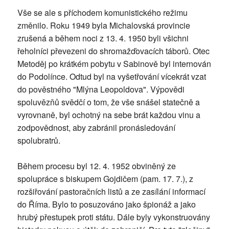
Vše se ale s příchodem komunistického režimu
změnilo. Roku 1949 byla Michalovská provincie
zrušená a během noci z 13. 4. 1950 byli všichni
řeholníci převezeni do shromažďovacích táborů. Otec
Metoděj po krátkém pobytu v Sabinově byl internován
do Podolínce. Odtud byl na vyšetřování vícekrát vzat
do pověstného "Mlýna Leopoldova". Výpovědi
spoluvězňů svědčí o tom, že vše snášel statečně a
vyrovnaně, byl ochotný na sebe brát každou vinu a
zodpovědnost, aby zabránil pronásledování
spolubratrů.
Během procesu byl 12. 4. 1952 obviněný ze
spolupráce s biskupem Gojdičem (pam. 17. 7.), z
rozšiřování pastoračních listů a ze zasílání informací
do Říma. Bylo to posuzováno jako špionáž a jako
hrubý přestupek proti státu. Dále byly vykonstruovány