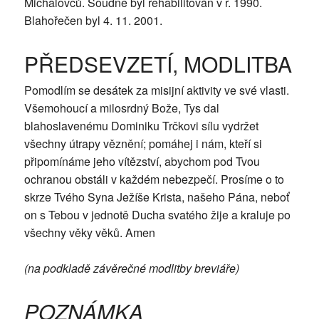
Michalovců. Soudně byl rehabilitován v r. 1990.
Blahořečen byl 4. 11. 2001.
PŘEDSEVZETÍ, MODLITBA
Pomodlím se desátek za misijní aktivity ve své vlasti.
Všemohoucí a milosrdný Bože, Tys dal
blahoslavenému Dominiku Trčkovi sílu vydržet
všechny útrapy věznění; pomáhej i nám, kteří si
připomínáme jeho vítězství, abychom pod Tvou
ochranou obstáli v každém nebezpečí. Prosíme o to
skrze Tvého Syna Ježíše Krista, našeho Pána, neboť
on s Tebou v jednotě Ducha svatého žije a kraluje po
všechny věky věků. Amen
(na podkladě závěrečné modlitby breviáře)
POZNÁMKA