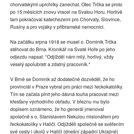
chorvatskými uprchlíky zanechat. Otec Trčka se proto
po 15 měsících znovu vracel na Svatou Horu. Horlivě
tam pokračoval katechezemi pro Chorvaty, Slovince,
Rusíny a pro vojáky v příbramské nemocnici.
Na začátku srpna 1918 se musel o. Dominik Trčka
stěhovat do Brna. Kronikář na Svaté Hoře po jeho
odjezdu napsal: "Odjížděl nám milý, horlivý, vždy
veselý spolubratr a zdatný pracovník."
V Brně se Dominik až dodatečně dozvěděl, že ho
provinciál v Praze vybral pro práci mezi řeckokatolíky.
Tím se začala plnit jeho dávná touha pracovat mezi
křesťany východního obřadu. V březnu mu bylo
dopisem oznámeno, že ho generál jmenoval
společně s o. Stanislavem Nekulou misionářem pro
řeckokatolíky v Haliči. Odjížděli společně se svěřením
své cesty i úkolů v Haliči (dnešní západní Ukrajině)