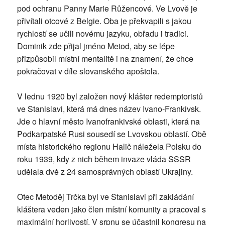
pod ochranu Panny Marie Růžencové. Ve Lvově je
přivítali otcové z Belgie. Oba je překvapili s jakou
rychlostí se učili novému jazyku, obřadu i tradici.
Dominik zde přijal jméno Metod, aby se lépe
přizpůsobil místní mentalitě i na znamení, že chce
pokračovat v díle slovanského apoštola.
V lednu 1920 byl založen nový klášter redemptoristů
ve Stanislavi, která má dnes název Ivano-Frankivsk.
Jde o hlavní město Ivanofrankivské oblasti, která na
Podkarpatské Rusi sousedí se Lvovskou oblastí. Obě
místa historického regionu Halič náležela Polsku do
roku 1939, kdy z nich během invaze vláda SSSR
udělala dvě z 24 samosprávných oblastí Ukrajiny.
Otec Metoděj Trčka byl ve Stanislavi při zakládání
kláštera veden jako člen místní komunity a pracoval s
maximální horlivostí. V srpnu se účastnil kongresu na