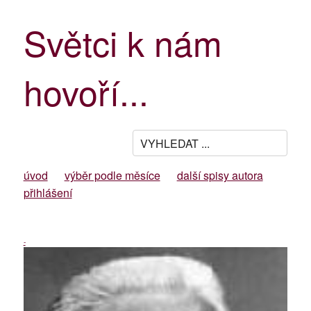
Světci k nám
hovoří...
úvod
výběr podle měsíce
další spisy autora
přihlášení
-