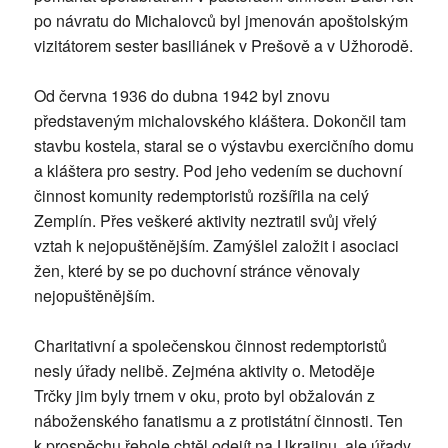
po návratu do Michalovců byl jmenován apoštolským
vizitátorem sester basiliánek v Prešově a v Užhorodě.
Od června 1936 do dubna 1942 byl znovu
představeným michalovského kláštera. Dokončil tam
stavbu kostela, staral se o výstavbu exercičního domu
a kláštera pro sestry. Pod jeho vedením se duchovní
činnost komunity redemptoristů rozšířila na celý
Zemplín. Přes veškeré aktivity neztratil svůj vřelý
vztah k nejopuštěnějším. Zamýšlel založit i asociaci
žen, které by se po duchovní stránce věnovaly
nejopuštěnějším.
Charitativní a společenskou činnost redemptoristů
nesly úřady nelibě. Zejména aktivity o. Metoděje
Trčky jim byly trnem v oku, proto byl obžalován z
náboženského fanatismu a z protistátní činnosti. Ten
k prospěchu řehole chtěl odejít na Ukrajinu, ale úřady