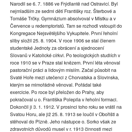
Narodil se 6. 7. 1886 ve Frýdlantě nad Ostravicí. Byl
nejmladším ze sedmi dětí Františky roz. Šterbové a
Tomáše Trčky. Gymnázium absolvoval v Místku a v
Července u redemptoristů. Tam se rozhodl vstoupit do
Kongregace Nejsvětějšího Vykupitele. První řeholní
sliby složil 25. 8. 1904. V roce 1906 se stal členem
studentské Jednoty za obrácení a sjednocení
Slovanů v Katolické církvi. Po teologických studiích v
roce 1910 se v Praze stal knězem. První léta věnoval
pastorační práci a lidovým misiím. Začal působit na
Svaté Hoře mezi utečenci z Chorvatska a Slovinska,
kterým se mimořádně věnoval. Pořádal také
exercicie. Po roce byl přeložen do Prahy, aby
pokračoval u o. Františka Polepila v řeholní formaci.
Dokončil ji 3. 1. 1912. V prosinci toho roku se vrátil na
Svatou Horu, ale již 25. 8. 1913 se loučil v Obořišti a
stěhoval do Plzně. Jeho nástupce o. Sorko však ze
zdravotních důvodů musel v r. 1913 činnosti mezi