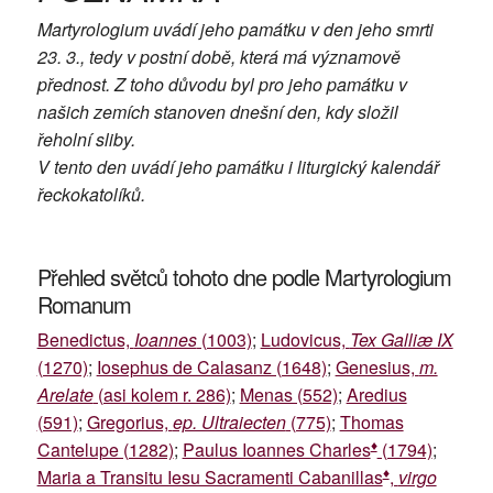
Martyrologium uvádí jeho památku v den jeho smrti
23. 3., tedy v postní době, která má významově
přednost. Z toho důvodu byl pro jeho památku v
našich zemích stanoven dnešní den, kdy složil
řeholní sliby.
V tento den uvádí jeho památku i liturgický kalendář
řeckokatolíků.
Přehled světců tohoto dne podle Martyrologium
Romanum
Benedictus,
Ioannes
(1003)
;
Ludovicus,
Tex Galliæ IX
(1270)
;
Iosephus de Calasanz (1648)
;
Genesius,
m.
Arelate
(asi kolem r. 286)
;
Menas (552)
;
Aredius
(591)
;
Gregorius,
ep. Ultraiecten
(775)
;
Thomas
♦
Cantelupe (1282)
;
Paulus Ioannes Charles
(1794)
;
♦
Maria a Transitu Iesu Sacramenti Cabanillas
,
virgo