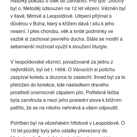
historky pokusu o útěk do zahraničí. Pro tyto "zločiny"
byl o. Metoděj odsouzen na 12 let vězení. Vězněn byl
v Ilavě, Mírově a Leopoldově. Utrpení přijímal s
důvěrou v Boha, který s křížem dává i sílu k jeho
nesení. I přes chorobu, věk a tvrdé podmínky ve
vazbě si zachoval pevného ducha. Stále se modlil a
sebemenší možnost využil k sloužení liturgie.
V leopoldovské věznici, považované za jednu z
nejtvrdších, byl od r. 1958. O Vánocích si potichu
zazpíval koledu a dozorce to zaslechl. Ihned byl za to
přeložen do korekce, kde následkem drsného
prostředí onemocněl zápalem plic. Potřebná léčba
byla zamítnuta a mezi jeho poslední slova k bližním
patřilo, že se na nikoho nehněvá a všem odpouští.
Pohřben byl na vězeňském hřbitově v Leopoldově. O
10 let později byly jeho ostatky převezeny do