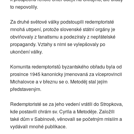
to nepovolily.
Za druhé světové války podstoupili redemptoristé
mnohá utrpení, protože slovenské státní orgány je
obviňovaly z fanatismu a podezíraly z nepřátelské
propagandy. Vztahy s nimi se vylepšovaly po
ukončení války.
Komunita redemptoristů byzantského obřadu byla od
prosince 1945 kanonicky jmenovaná za víceprovincii
Michalovce a v březnu se o. Metoděj stal jejím
představeným.
Redemptoristé se za jeho vedení vrátili do Stropkova,
kde postavili chrám sv. Cyrila a Metoděje. Založili
také dům v Sabinově, věnovali se početným misiím a
vydávali mnohé publikace.