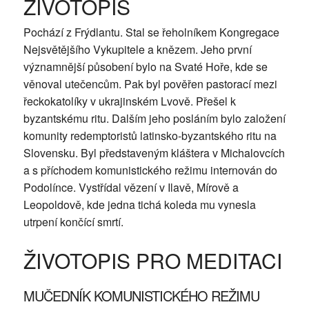
ŽIVOTOPIS
Pochází z Frýdlantu. Stal se řeholníkem Kongregace
Nejsvětějšího Vykupitele a knězem. Jeho první
významnější působení bylo na Svaté Hoře, kde se
věnoval utečencům. Pak byl pověřen pastorací mezi
řeckokatolíky v ukrajinském Lvově. Přešel k
byzantskému ritu. Dalším jeho posláním bylo založení
komunity redemptoristů latinsko-byzantského ritu na
Slovensku. Byl představeným kláštera v Michalovcích
a s příchodem komunistického režimu internován do
Podolínce. Vystřídal vězení v Ilavě, Mírově a
Leopoldově, kde jedna tichá koleda mu vynesla
utrpení končící smrtí.
ŽIVOTOPIS PRO MEDITACI
MUČEDNÍK KOMUNISTICKÉHO REŽIMU