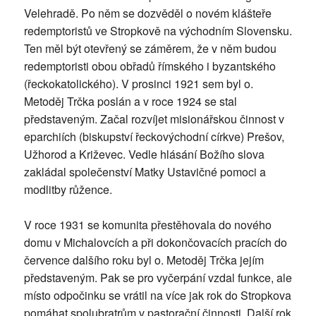
Velehradě. Po něm se dozvěděl o novém klášteře
redemptoristů ve Stropkově na východním Slovensku.
Ten měl být otevřený se záměrem, že v něm budou
redemptoristi obou obřadů římského i byzantského
(řeckokatolického). V prosinci 1921 sem byl o.
Metoděj Trčka poslán a v roce 1924 se stal
představeným. Začal rozvíjet misionářskou činnost v
eparchiích (biskupství řeckovýchodní církve) Prešov,
Užhorod a Križevec. Vedle hlásání Božího slova
zakládal společenství Matky Ustavičné pomoci a
modlitby růžence.
V roce 1931 se komunita přestěhovala do nového
domu v Michalovcích a při dokončovacích pracích do
července dalšího roku byl o. Metoděj Trčka jejím
představeným. Pak se pro vyčerpání vzdal funkce, ale
místo odpočinku se vrátil na více jak rok do Stropkova
pomáhat spolubratrům v pastorační činnosti. Další rok