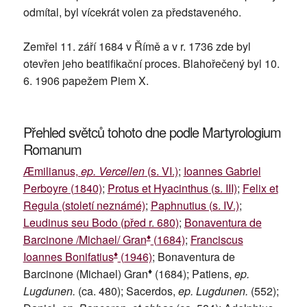
odmítal, byl vícekrát volen za představeného.
Zemřel 11. září 1684 v Římě a v r. 1736 zde byl
otevřen jeho beatifikační proces. Blahořečený byl 10.
6. 1906 papežem Piem X.
Přehled světců tohoto dne podle Martyrologium
Romanum
Æmilianus,
ep. Vercellen
(s. VI.)
;
Ioannes Gabriel
Perboyre (1840)
;
Protus et Hyacinthus (s. III)
;
Felix et
Regula (století neznámé)
;
Paphnutius (s. IV.)
;
Leudinus seu Bodo (před r. 680)
;
Bonaventura de
♦
Barcinone /Michael/ Gran
(1684)
;
Franciscus
♦
Ioannes Bonifatius
(1946)
; Bonaventura de
♦
Barcinone (Michael) Gran
(1684); Patiens,
ep.
Lugdunen.
(ca. 480); Sacerdos,
ep. Lugdunen.
(552);