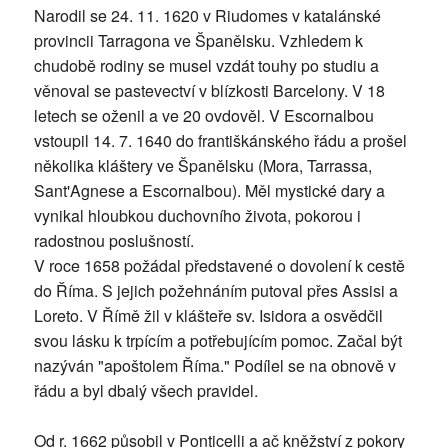
Narodil se 24. 11. 1620 v Riudomes v katalánské
provincii Tarragona ve Španělsku. Vzhledem k
chudobě rodiny se musel vzdát touhy po studiu a
věnoval se pastevectví v blízkosti Barcelony. V 18
letech se oženil a ve 20 ovdověl. V Escornalbou
vstoupil 14. 7. 1640 do františkánského řádu a prošel
několika kláštery ve Španělsku (Mora, Tarrassa,
Sant'Agnese a Escornalbou). Měl mystické dary a
vynikal hloubkou duchovního života, pokorou i
radostnou poslušností.
V roce 1658 požádal představené o dovolení k cestě
do Říma. S jejich požehnáním putoval přes Assisi a
Loreto. V Římě žil v klášteře sv. Isidora a osvědčil
svou lásku k trpícím a potřebujícím pomoc. Začal být
nazýván "apoštolem Říma." Podílel se na obnově v
řádu a byl dbalý všech pravidel.
Od r. 1662 působil v Ponticelli a ač kněžství z pokory