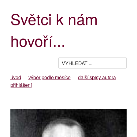
Světci k nám
hovoří...
úvod
výběr podle měsíce
další spisy autora
přihlášení
-