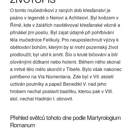
O tomto mučedníkovi z raných dob křesťanství je
psáno v legendě o Nerovi a Achileovi. Byl knězem v
Římě, kde v žalářích navštěvoval křesťanské vězně a
přinášel jim posilu. Byl zajat údajně při pohřbívání
těla mučednice Felikuly. Pro neuposlechnutí výzvy k
obětování bohům, kterým by si mohl pozemský život
prodloužit, byl ubit k smrti. Šlo o kruté bičování a bití
olověnými důtkami nebo holemi. Během něho skonal
a mrtvé tělo mělo skončit v Tibeře. Bylo však nakonec
pohřbeno na Via Nomentana. Zde byl v VII. století
uctíván poutníky a papež Benedikt V. nad jeho
hrobem nechal postavit basiliku, kterou pak v VIII.
stol. nechal Hadrián I. obnovit.
Přehled světců tohoto dne podle Martyrologium
Romanum