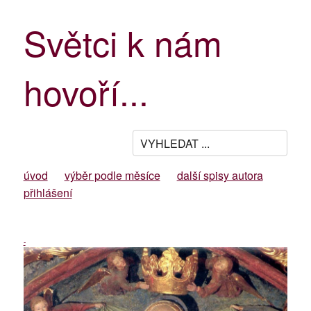
Světci k nám
hovoří...
úvod
výběr podle měsíce
další spisy autora
přihlášení
-