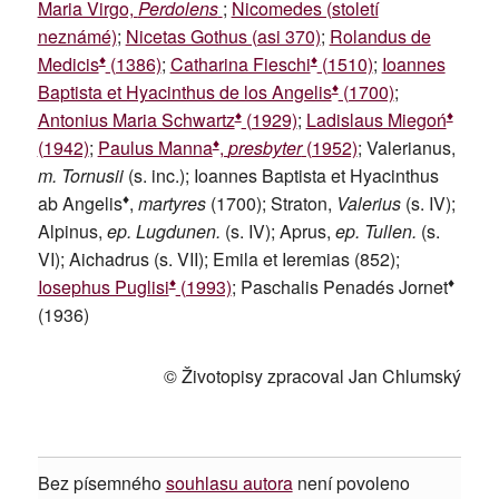
Maria Virgo,
Perdolens
;
Nicomedes (století
neznámé)
;
Nicetas Gothus (asi 370)
;
Rolandus de
♦
♦
Medicis
(1386)
;
Catharina Fieschi
(1510)
;
Ioannes
♦
Baptista et Hyacinthus de los Angelis
(1700)
;
♦
♦
Antonius Maria Schwartz
(1929)
;
Ladislaus Miegoń
♦
(1942)
;
Paulus Manna
,
presbyter
(1952)
; Valerianus,
m. Tornusii
(s. inc.); Ioannes Baptista et Hyacinthus
♦
ab Angelis
,
martyres
(1700); Straton,
Valerius
(s. IV);
Alpinus,
ep. Lugdunen.
(s. IV); Aprus,
ep. Tullen.
(s.
VI); Aichadrus (s. VII); Emila et Ieremias (852);
♦
♦
Iosephus Puglisi
(1993)
; Paschalis Penadés Jornet
(1936)
© Životopisy zpracoval Jan Chlumský
Bez písemného
souhlasu autora
není povoleno