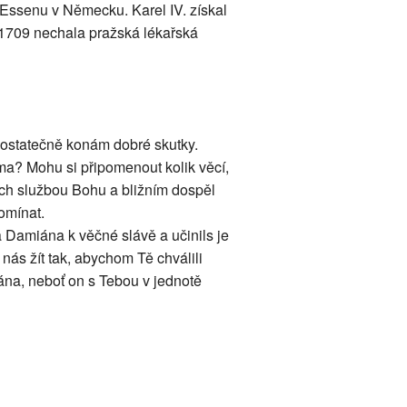
o Essenu v Německu. Karel IV. získal
 1709 nechala pražská lékařská
ostatečně konám dobré skutky.
a? Mohu si připomenout kolik věcí,
ch službou Bohu a bližním dospěl
omínat.
 Damiána k věčné slávě a učinils je
nás žít tak, abychom Tě chválili
na, neboť on s Tebou v jednotě