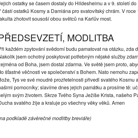
Jejich ostatky se časem dostaly do Hildesheimu a v 9. století d
7 částí ostatků Kosmy a Damiána pro svatovítský chrám. V roce
fakulta zhotovit sousoší obou světců na Karlův most.
PŘEDSEVZETÍ, MODLITBA
Při každém zpytování svědomí budu pamatovat na otázku, zda d
Nakolik jsem ochotný poskytovat potřebným nějaké služby zdarm
zejména od Boha, jsem dostal zdarma. Ve světě jsem proto, aby
do šťastné věčnosti ve společenství s Bohem. Nato nemohu zap
Bože, Tys ve své moudré prozřetelnosti přivedl svatého Kosmu a
našimi pomocníky; slavíme dnes jejich památku a prosíme tě: uč 
celým svým životem. Skrze Tvého Syna Ježíše Krista, našeho Pá
Ducha svatého žije a kraluje po všechny věky věků. Amen
(na podkladě závěrečné modlitby breviáře)