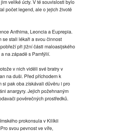
im veliké úcty. V té souvislosti bylo
 počet legend, ale o jejich životě
zence Anthima, Leoncia a Euprepia.
e stali lékaři a svou činnost
 pobřeží při jižní části maloasijského
 a na západě s Pamfýlií.
tože v nich viděli své bratry v
ran na duši. Před příchodem k
si pak oba získávali důvěru i pro
váni anargyry. Jejich požehnaným
prodavači pověrečných prostředků.
ímského prokonsula v Kilíkii
 Pro svou pevnost ve víře,