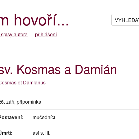
m hovoří...
 spisy autora
přihlášení
sv. Kosmas a Damián
Cosmas et Damianus
26. září, připomínka
Postavení:
mučedníci
Úmrtí:
asi s. III.