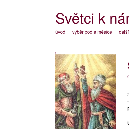
Světci k ná
úvod
výběr podle měsíce
další
-