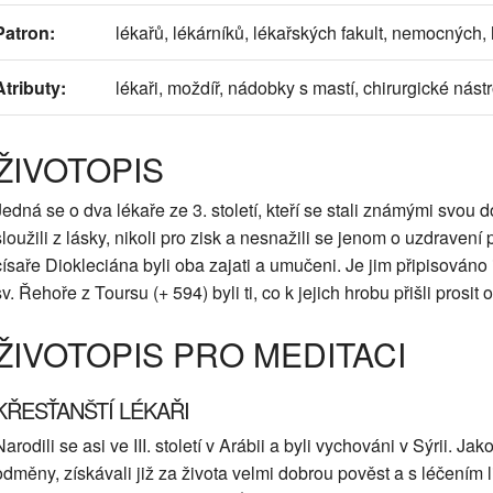
Patron:
lékařů, lékárníků, lékařských fakult, nemocných, 
Atributy:
lékaři, moždíř, nádobky s mastí, chirurgické nástr
ŽIVOTOPIS
Jedná se o dva lékaře ze 3. století, kteří se stali známými svou
sloužili z lásky, nikoli pro zisk a nesnažili se jenom o uzdravení 
císaře Diokleciána byli oba zajati a umučeni. Je jim připisováno
sv. Řehoře z Toursu (+ 594) byli ti, co k jejich hrobu přišli prosit
ŽIVOTOPIS PRO MEDITACI
KŘESŤANŠTÍ LÉKAŘI
Narodili se asi ve III. století v Arábii a byli vychováni v Sýrii. Ja
odměny, získávali již za života velmi dobrou pověst a s léčením l