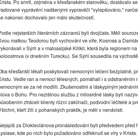
Krista. Po smrti, zejména v křesťanském starověku, dostávalo se j
tradované vyprávění nadšenými vypravěči "vylepšováno," narůstal
se nakonec dochovalo jen málo skutečností.
Podle nejstarších literárních záznamů byli dvojčata. Měli souro
Svou matkou Teodorou byli vychováni ve víře. Kosmas a Damián s
vykonávali v Sýrii a v maloasijské Kilikii, která byla regionem na
poloostrova (v dnešním Turecku). Se Sýrií sousedila na východě
Oba křesťanští lékaři poskytovali nemocným léčení bezplatně, pro
Kristu. Vedle ran a nemocí tělesných, pomáhali i s odstraněním 
nemocným se za ně modlili. Zkušenostmi a láskyplným jednáním 
slova o Bohu. Pro nezištnou službu z milosrdné lásky byli nazý
působením ztráceli klienty různí zaklínači, podvodní léčitelé a 
Všichni, kteří žili z pohanských praktik, je měli v nenávisti.
Nejspíš za Diokleciánova pronásledování byli předvedeni před ř
Lysiase, kde po nich bylo požadováno odřeknutí se víry v Krista.