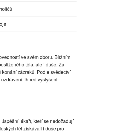
holičů
oje
 dovedností ve svém oboru. Bližním
postiženého těla, ale i duše. Za
 i konání zázraků. Podle svědectví
 o uzdravení, ihned vyslyšeni.
ko úspěšní lékaři, kteří se nedožadují
idských těl získávali i duše pro