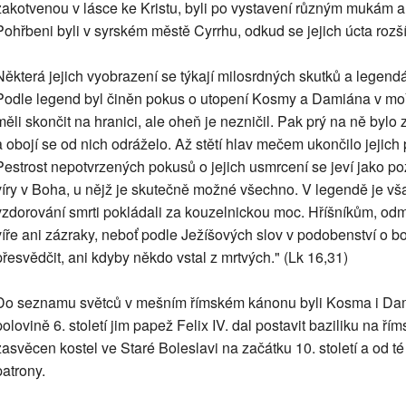
zakotvenou v lásce ke Kristu, byli po vystavení různým mukám a 
Pohřbeni byli v syrském městě Cyrrhu, odkud se jejich úcta rozšíř
Některá jejich vyobrazení se týkají milosrdných skutků a legend
Podle legend byl činěn pokus o utopení Kosmy a Damiána v moři,
měli skončit na hranici, ale oheň je nezničil. Pak prý na ně byl
a obojí se od nich odráželo. Až stětí hlav mečem ukončilo jejic
Pestrost nepotvrzených pokusů o jejich usmrcení se jeví jako po
víry v Boha, u nějž je skutečně možné všechno. V legendě je v
vzdorování smrti pokládali za kouzelnickou moc. Hříšníkům, od
víře ani zázraky, neboť podle Ježíšových slov v podobenství o bo
přesvědčit, ani kdyby někdo vstal z mrtvých." (Lk 16,31)
Do seznamu světců v mešním římském kánonu byli Kosma i Damián
polovině 6. století jim papež Felix IV. dal postavit baziliku na 
zasvěcen kostel ve Staré Boleslavi na začátku 10. století a od 
patrony.