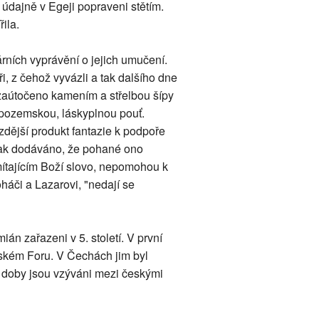
údajně v Egeji popraveni stětím.
ila.
árních vyprávění o jejich umučení.
 z čehož vyvázli a tak dalšího dne
o zaútočeno kamením a střelbou šípy
h pozemskou, láskyplnou pouť.
zdější produkt fantazie k podpoře
šak dodáváno, že pohané ono
mítajícím Boží slovo, nepomohou k
háči a Lazarovi, "nedají se
 zařazeni v 5. století. V první
římském Foru. V Čechách jim byl
té doby jsou vzýváni mezi českými