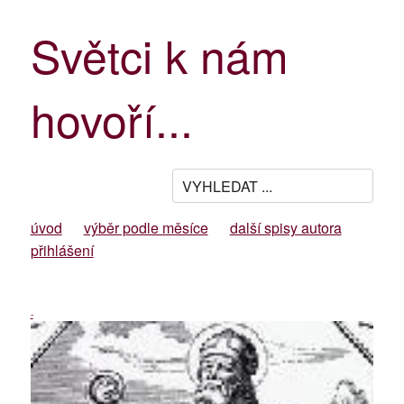
Světci k nám
hovoří...
úvod
výběr podle měsíce
další spisy autora
přihlášení
-