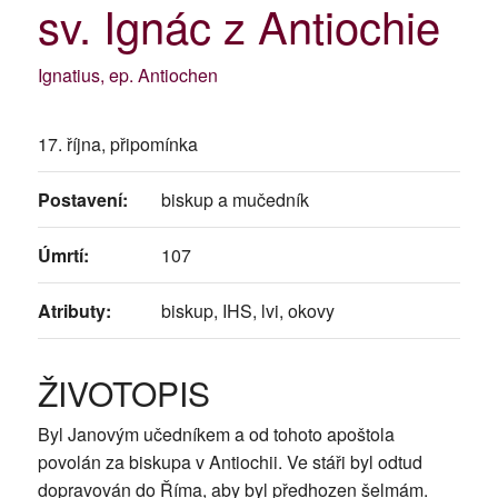
sv. Ignác z Antiochie
Ignatius, ep. Antiochen
17. října, připomínka
Postavení:
biskup a mučedník
Úmrtí:
107
Atributy:
biskup, IHS, lvi, okovy
ŽIVOTOPIS
Byl Janovým učedníkem a od tohoto apoštola
povolán za biskupa v Antiochii. Ve stáři byl odtud
dopravován do Říma, aby byl předhozen šelmám.