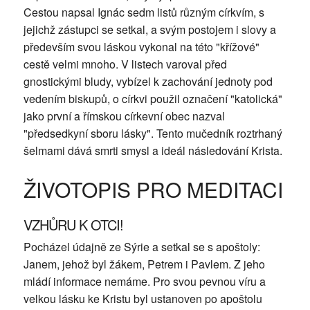
Cestou napsal Ignác sedm listů různým církvím, s
jejichž zástupci se setkal, a svým postojem i slovy a
především svou láskou vykonal na této "křížové"
cestě velmi mnoho. V listech varoval před
gnostickými bludy, vybízel k zachování jednoty pod
vedením biskupů, o církvi použil označení "katolická"
jako první a římskou církevní obec nazval
"předsedkyní sboru lásky". Tento mučedník roztrhaný
šelmami dává smrti smysl a ideál následování Krista.
ŽIVOTOPIS PRO MEDITACI
VZHŮRU K OTCI!
Pocházel údajně ze Sýrie a setkal se s apoštoly:
Janem, jehož byl žákem, Petrem i Pavlem. Z jeho
mládí informace nemáme. Pro svou pevnou víru a
velkou lásku ke Kristu byl ustanoven po apoštolu