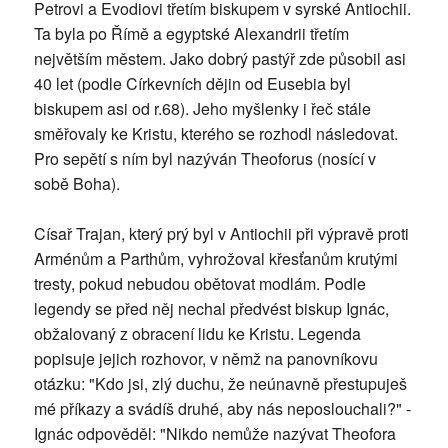
Petrovi a Evodiovi třetím biskupem v syrské Antiochii.
Ta byla po Římě a egyptské Alexandrii třetím
největším městem. Jako dobrý pastýř zde působil asi
40 let (podle Církevních dějin od Eusebia byl
biskupem asi od r.68). Jeho myšlenky i řeč stále
směřovaly ke Kristu, kterého se rozhodl následovat.
Pro sepětí s ním byl nazýván Theoforus (nosící v
sobě Boha).
Císař Trajan, který prý byl v Antiochii při výpravě proti
Arménům a Parthům, vyhrožoval křesťanům krutými
tresty, pokud nebudou obětovat modlám. Podle
legendy se před něj nechal předvést biskup Ignác,
obžalovaný z obracení lidu ke Kristu. Legenda
popisuje jejich rozhovor, v němž na panovníkovu
otázku: "Kdo jsi, zlý duchu, že neúnavně přestupuješ
mé příkazy a svádíš druhé, aby nás neposlouchali?" -
Ignác odpověděl: "Nikdo nemůže nazývat Theofora