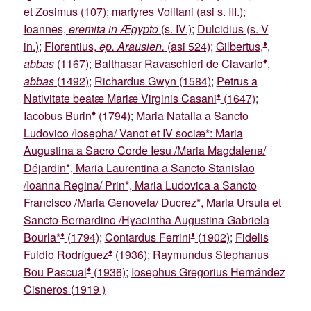
et Zosimus (107)
;
martyres Volitani (asi s. III.)
;
Ioannes,
eremita in Ægypto
(s. IV.)
;
Dulcidius (s. V
♦
in.)
;
Florentius,
ep. Arausien.
(asi 524)
;
Gilbertus,
,
♦
abbas
(1167)
;
Balthasar Ravaschieri de Clavario
,
abbas
(1492)
;
Richardus Gwyn (1584)
;
Petrus a
♦
Nativitate beatæ Mariæ Virginis Casani
(1647)
;
♦
Iacobus Burin
(1794)
;
Maria Natalia a Sancto
Ludovico /Iosepha/ Vanot et IV sociæ*: Maria
Augustina a Sacro Corde Iesu /Maria Magdalena/
Déjardin*, Maria Laurentina a Sancto Stanislao
/Ioanna Regina/ Prin*, Maria Ludovica a Sancto
Francisco /Maria Genovefa/ Ducrez*, Maria Ursula et
Sancto Bernardino /Hyacintha Augustina Gabriela
♦
♦
Bourla*
(1794)
;
Contardus Ferrini
(1902)
;
Fidelis
♦
Fuidio Rodríguez
(1936)
;
Raymundus Stephanus
♦
Bou Pascual
(1936)
;
Iosephus Gregorius Hernández
Cisneros (1919 )