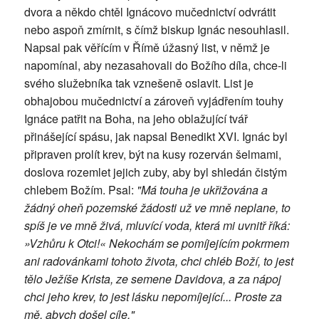
dvora a někdo chtěl Ignácovo mučednictví odvrátit
nebo aspoň zmírnit, s čímž biskup Ignác nesouhlasil.
Napsal pak věřícím v Římě úžasný list, v němž je
napomínal, aby nezasahovali do Božího díla, chce-li
svého služebníka tak vznešeně oslavit. List je
obhajobou mučednictví a zároveň vyjádřením touhy
Ignáce patřit na Boha, na jeho oblažující tvář
přinášející spásu, jak napsal Benedikt XVI. Ignác byl
připraven prolít krev, být na kusy rozerván šelmami,
doslova rozemlet jejich zuby, aby byl shledán čistým
chlebem Božím. Psal:
"Má touha je ukřižována a
žádný oheň pozemské žádosti už ve mně neplane, to
spíš je ve mně živá, mluvící voda, která mi uvnitř říká:
»Vzhůru k Otci!« Nekochám se pomíjejícím pokrmem
ani radovánkami tohoto života, chci chléb Boží, to jest
tělo Ježíše Krista, ze semene Davidova, a za nápoj
chci jeho krev, to jest lásku nepomíjející... Proste za
mě, abych došel cíle."