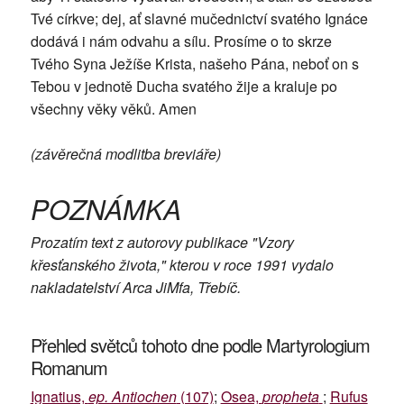
Tvé církve; dej, ať slavné mučednictví svatého Ignáce
dodává i nám odvahu a sílu. Prosíme o to skrze
Tvého Syna Ježíše Krista, našeho Pána, neboť on s
Tebou v jednotě Ducha svatého žije a kraluje po
všechny věky věků. Amen
(závěrečná modlitba breviáře)
POZNÁMKA
Prozatím text z autorovy publikace "Vzory
křesťanského života," kterou v roce 1991 vydalo
nakladatelství Arca JiMfa, Třebíč.
Přehled světců tohoto dne podle Martyrologium
Romanum
Ignatius,
ep. Antiochen
(107)
;
Osea,
propheta
;
Rufus