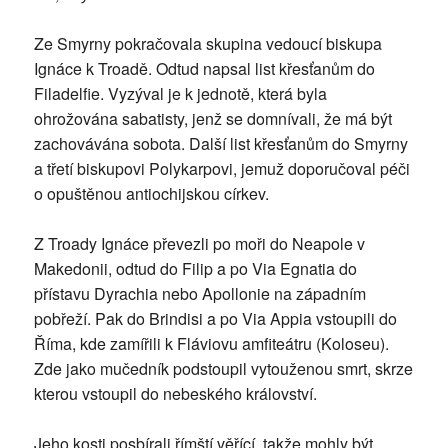
Ze Smyrny pokračovala skupina vedoucí biskupa
Ignáce k Troadě. Odtud napsal list křesťanům do
Filadelfie. Vyzýval je k jednotě, která byla
ohrožována sabatisty, jenž se domnívali, že má být
zachovávána sobota. Další list křesťanům do Smyrny
a třetí biskupovi Polykarpovi, jemuž doporučoval péči
o opuštěnou antiochijskou církev.
Z Troady Ignáce převezli po moři do Neapole v
Makedonii, odtud do Filip a po Via Egnatia do
přístavu Dyrachia nebo Apollonie na západním
pobřeží. Pak do Brindisi a po Via Appia vstoupili do
Říma, kde zamířili k Fláviovu amfiteátru (Koloseu).
Zde jako mučedník podstoupil vytouženou smrt, skrze
kterou vstoupil do nebeského království.
Jeho kosti posbírali římští věřící, takže mohly být