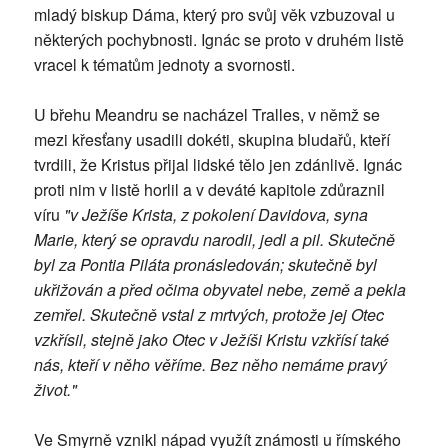
mladý biskup Dáma, který pro svůj věk vzbuzoval u
některých pochybnosti. Ignác se proto v druhém listě
vracel k tématům jednoty a svornosti.
U břehu Meandru se nacházel Tralles, v němž se
mezi křesťany usadili dokéti, skupina bludařů, kteří
tvrdili, že Kristus přijal lidské tělo jen zdánlivě. Ignác
proti nim v listě horlil a v deváté kapitole zdůraznil
víru
"v Ježíše Krista, z pokolení Davidova, syna
Marie, který se opravdu narodil, jedl a pil. Skutečně
byl za Pontia Piláta pronásledován; skutečně byl
ukřižován a před očima obyvatel nebe, země a pekla
zemřel. Skutečně vstal z mrtvých, protože jej Otec
vzkřísil, stejně jako Otec v Ježíši Kristu vzkřísí také
nás, kteří v něho věříme. Bez něho nemáme pravý
život."
Ve Smyrně vznikl nápad využít známosti u římského