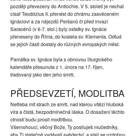
později převezeny do Antiochie. V 5. století je nechal
císař Teodózius II. přenést do chrámu zasvěceném
Ignáciovi a za nájezdů Peršanů či před invazí
Saracénů (v 6-7. stol.) byly ostatky sv. Ignáce
přeneseny do Říma, do kostela sv. Klementa. Odtud
se jejich části dostaly do různých evropských měst.
Památka sv. Ignáce byla s obnovou liturgického
kalendáře přesunuta z 1. února na 17. říjen,
tradovaný jako den jeho smrti.
PŘEDSEVZETÍ, MODLITBA
Netřeba mít strach ze smrti, nad kterou vítězí hluboká
víra a čistá, bezpodmínečná láska. O dosažení těchto
ctností budu prosit modlitbou.
Všemohoucí, věčný Bože, Ty posiluješ mučedníky,
aby Ti statečně vydávali svědectví, a stali se ozdobou