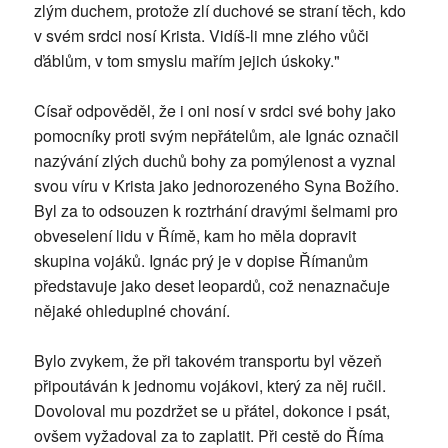
zlým duchem, protože zlí duchové se straní těch, kdo
v svém srdci nosí Krista. Vidíš-li mne zlého vůči
ďáblům, v tom smyslu mařím jejich úskoky."
Císař odpověděl, že i oni nosí v srdci své bohy jako
pomocníky proti svým nepřátelům, ale Ignác označil
nazývání zlých duchů bohy za pomýlenost a vyznal
svou víru v Krista jako jednorozeného Syna Božího.
Byl za to odsouzen k roztrhání dravými šelmami pro
obveselení lidu v Římě, kam ho měla dopravit
skupina vojáků. Ignác prý je v dopise Římanům
představuje jako deset leopardů, což nenaznačuje
nějaké ohleduplné chování.
Bylo zvykem, že při takovém transportu byl vězeň
připoutáván k jednomu vojákovi, který za něj ručil.
Dovoloval mu pozdržet se u přátel, dokonce i psát,
ovšem vyžadoval za to zaplatit. Při cestě do Říma