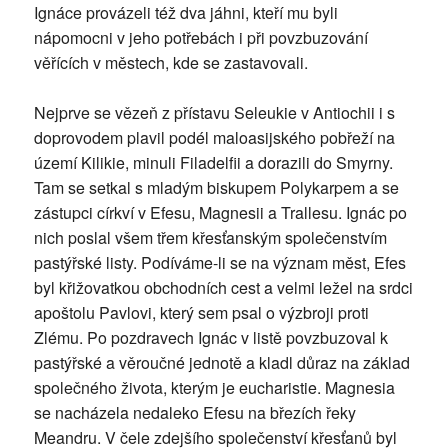
Ignáce provázeli též dva jáhni, kteří mu byli
nápomocni v jeho potřebách i při povzbuzování
věřících v městech, kde se zastavovali.
Nejprve se vězeň z přístavu Seleukie v Antiochii i s
doprovodem plavil podél maloasijského pobřeží na
území Kilikie, minuli Filadelfii a dorazili do Smyrny.
Tam se setkal s mladým biskupem Polykarpem a se
zástupci církví v Efesu, Magnesii a Trallesu. Ignác po
nich poslal všem třem křesťanským společenstvím
pastýřské listy. Podíváme-li se na význam měst, Efes
byl křižovatkou obchodních cest a velmi ležel na srdci
apoštolu Pavlovi, který sem psal o výzbroji proti
Zlému. Po pozdravech Ignác v listě povzbuzoval k
pastýřské a věroučné jednotě a kladl důraz na základ
společného života, kterým je eucharistie. Magnesia
se nacházela nedaleko Efesu na březích řeky
Meandru. V čele zdejšího společenství křesťanů byl